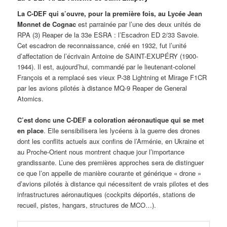
La C-DEF qui s’ouvre, pour la première fois, au Lycée Jean
Monnet de Cognac
est parrainée par l’une des deux unités de
RPA (3) Reaper de la 33e ESRA : l’Escadron ED 2/33 Savoie.
Cet escadron de reconnaissance, créé en 1932, fut l’unité
d’affectation de l’écrivain Antoine de SAINT-EXUPÉRY (1900-
1944). Il est, aujourd’hui, commandé par le lieutenant-colonel
François et a remplacé ses vieux P-38 Lightning et Mirage F1CR
par les avions pilotés à distance MQ-9 Reaper de General
Atomics.
C’est donc une C-DEF a coloration aéronautique qui se met
en place
. Elle sensibilisera les lycéens à la guerre des drones
dont les conflits actuels aux confins de l’Arménie, en Ukraine et
au Proche-Orient nous montrent chaque jour l’importance
grandissante. L’une des premières approches sera de distinguer
ce que l’on appelle de manière courante et générique « drone »
d’avions pilotés à distance qui nécessitent de vrais pilotes et des
infrastructures aéronautiques (cockpits déportés, stations de
recueil, pistes, hangars, structures de MCO…).