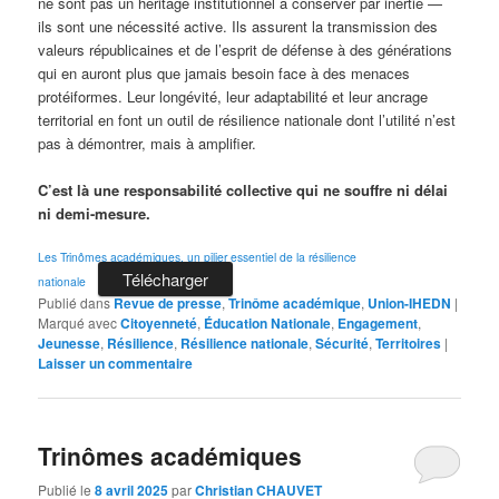
ne sont pas un héritage institutionnel à conserver par inertie —
ils sont une nécessité active. Ils assurent la transmission des
valeurs républicaines et de l’esprit de défense à des générations
qui en auront plus que jamais besoin face à des menaces
protéiformes. Leur longévité, leur adaptabilité et leur ancrage
territorial en font un outil de résilience nationale dont l’utilité n’est
pas à démontrer, mais à amplifier.
C’est là une responsabilité collective qui ne souffre ni délai
ni demi-mesure.
Les Trinômes académiques, un pilier essentiel de la résilience
Télécharger
nationale
Publié dans
Revue de presse
,
Trinôme académique
,
Union-IHEDN
|
Marqué avec
Citoyenneté
,
Éducation Nationale
,
Engagement
,
Jeunesse
,
Résilience
,
Résilience nationale
,
Sécurité
,
Territoires
|
Laisser un commentaire
Trinômes académiques
Publié le
8 avril 2025
par
Christian CHAUVET