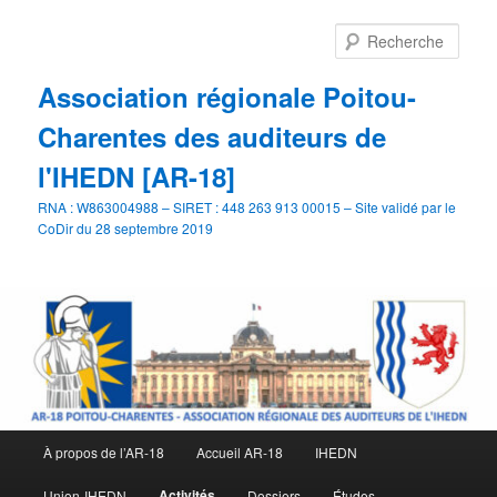
Aller
Aller
au
au
Rech
contenu
contenu
principal
secondaire
Association régionale Poitou-
Charentes des auditeurs de
l'IHEDN [AR-18]
RNA : W863004988 – SIRET : 448 263 913 00015 – Site validé par le
CoDir du 28 septembre 2019
Menu
À propos de l’AR-18
Accueil AR-18
IHEDN
principal
Activités
Union-IHEDN
Dossiers
Études