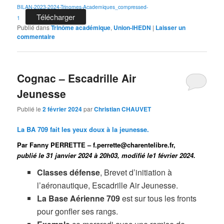
BILAN-2023-2024-Trinomes-Academiques_compressed-
Télécharger
1
Publié dans
Trinôme académique
,
Union-IHEDN
|
Laisser un
commentaire
Cognac – Escadrille Air
Jeunesse
Publié le
2 février 2024
par
Christian CHAUVET
La BA 709 fait les yeux doux à la jeunesse
.
Par Fanny PERRETTE – f.perrette@charentelibre.fr,
publié le
31 janvier 2024 à 20h03
, modifié
le1 février 2024
.
Classes défense
, Brevet d’initiation à
l’aéronautique, Escadrille Air Jeunesse.
La Base Aérienne 709
est sur tous les fronts
pour gonfler ses rangs.