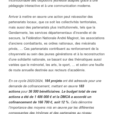
incontournable des dispositifs jeunesse adaptés grâce à une
pédagogie interactive et à une communication moderne.
Arriver à mettre en œuvre une action peut nécessiter des
partenariats locaux, que ce soit les collectivités territoriales,
mais aussi des partenariats plus institutionnels, tels que la
Gendarmerie, les services départementaux d’incendie et de
secours, la Fédération Nationale André Maginot, les associations
d’anciens combattants, es ordres nationaux, des mécénats
privés, … Ces partenariats contribuent au renforcement de la
citoyenneté au sein des jeunes générations et à la reconstruction
d’une solidarité nationale, se basant sur des thématiques aussi
variées que le mémoriel, les arts, le sport, … et selon une feuille
de route annuelle destinée aux recteurs d’académie.
En ce cycle 2023/2024,
164 projets
ont été adressés pour une
demande de cofinancement, mettant en œuvre
183
actions
pour
36 500 bénéficiaires
.
Le budget total de ces
actions a été de 1 406 000 € et la DMCA a accordé un
cofinancement de 166 700 €, soit 12 %.
Cela démontre
l’importance des moyens mis en œuvre par les différentes
composantes des trinômes et des partenaires au niveau