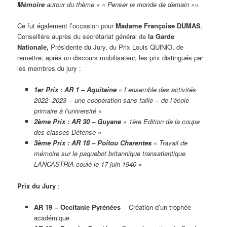
Mémoire
autour du thème « « Penser le monde de demain »».
Ce fut également l’occasion pour
Madame Françoise DUMAS
,
Conseillère auprès du secrétariat général de
la Garde
Nationale,
Présidente du Jury, du Prix Louis QUlNlO, de
remettre, après un discours mobilisateur, les prix distingués par
les membres du jury :
1er Prix : AR 1 – Aquitaine
« L’ensemble des activités
2022−2023 − une coopération sans faille − de l’école
primaire à l’université »
2ème Prix : AR 30 – Guyane
« 1ère Edition de la coupe
des classes Défense »
3ème Prix : AR 18 – Poitou Charentes
« Travail de
mémoire sur le paquebot britannique transatlantique
LANCASTRlA coulé le 17 juin 1940 »
Prix du Jury
:
AR 19 − Occitanie Pyrénées
− Création d’un trophée
académique