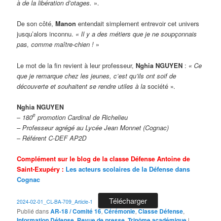
à de la libération d’otages.
».
De son côté,
Manon
entendait simplement entrevoir cet univers
jusqu’alors inconnu.
« Il y a des métiers que je ne soupçonnais
pas, comme maître-chien !
»
Le mot de la fin revient à leur professeur,
Nghia
NGUYEN
:
« Ce
que je remarque chez les jeunes, c’est qu’ils ont soif de
découverte et souhaitent se rendre utiles à la
société »
.
Nghia NGUYEN
e
–
180
promotion Cardinal de Richelieu
– Professeur agrégé
au Lycée Jean Monnet (Cognac)
–
Référent C-DEF AP2D
Complément sur le blog de la classe Défense Antoine de
Saint-Exupéry :
Les acteurs scolaires de la Défense dans
Cognac
Télécharger
2024-02-01_CL-BA-709_Article-1
Publié dans
AR-18 / Comité 16
,
Cérémonie
,
Classe Défense
,
Information Défense
,
Revue de presse
,
Trinôme académique
|