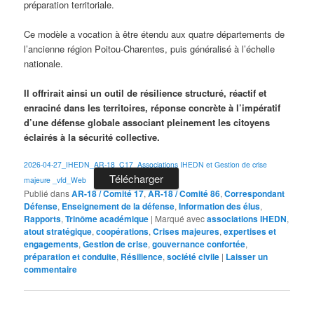
préparation territoriale.
Ce modèle a vocation à être étendu aux quatre départements de
l’ancienne région Poitou-Charentes, puis généralisé à l’échelle
nationale.
Il offrirait ainsi un outil de résilience structuré, réactif et
enraciné dans les territoires, réponse concrète à l’impératif
d’une défense globale associant pleinement les citoyens
éclairés à la sécurité collective.
2026-04-27_IHEDN_AR-18_C17_Associations IHEDN et Gestion de crise
Télécharger
majeure _vfd_Web
Publié dans
AR-18 / Comité 17
,
AR-18 / Comité 86
,
Correspondant
Défense
,
Enseignement de la défense
,
Information des élus
,
Rapports
,
Trinôme académique
|
Marqué avec
associations IHEDN
,
atout stratégique
,
coopérations
,
Crises majeures
,
expertises et
engagements
,
Gestion de crise
,
gouvernance confortée
,
préparation et conduite
,
Résilience
,
société civile
|
Laisser un
commentaire