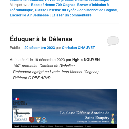
Marqué avec
Base aérienne 709 Cognac
,
Brevet d’initiation à
l’aéronautique
,
Classe Défense du Lycée Jean Monnet de Cognac
,
Escadrille Air Jeunesse
|
Laisser un commentaire
Éduquer à la Défense
Publié le
20 décembre 2023
par
Christian CHAUVET
Article écrit le 19 décembre 2023 par
Nghia NGUYEN
e
–
180
promotion Cardinal de Richelieu
– Professeur agrégé
au Lycée Jean Monnet (Cognac)
–
Référent C-DEF AP2D