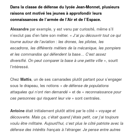
Dans la classe de défense du lycée Jean-Monnet, plusieurs
raisons ont motivé les jeunes à approfondir leurs
connaissances de l’armée de l’Air et de l’Espace.
Alexandre
par exemple, y est venu par curiosité́, même s’il
n’exclut pas d’en faire son métier.
« J’ai pu découvrir tout ce qui
tourne autour de l’aviation : les drones, les pilotes, les
escadrons, les différents métiers de la mécanique, les pompiers
et les commandos qui défendent la base… C’est assez
diversifié. On peut compare
r
la base à une petite ville
», sourit
l’intéressé.
Chez
Mattis
, un de ses camarades plutôt partant pour s’engager
sous le drapeau, les notions «
de défense de populations
attaquées qui n’ont rien demandé
» et de «
reconnaissance pour
ces personnes qui risquent leur vie
» sont centrales.
Antoine
était initialement plutôt attiré par le côté «
voyage et
découverte. Mais ça, c’était quand j’étais petit, car j’ai toujours
voulu être militaire. Aujourd’hui, c’est plus le côté patriote avec la
défense des intérêts français à l’étranger. Je pense entre autres