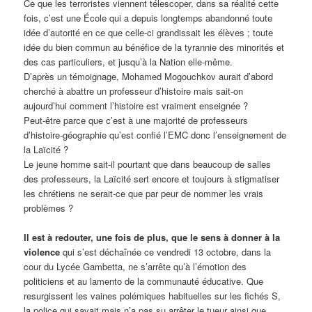
Ce que les terroristes viennent télescoper, dans sa réalité cette
fois, c’est une École qui a depuis longtemps abandonné toute
idée d’autorité en ce que celle-ci grandissait les élèves ; toute
idée du bien commun au bénéfice de la tyrannie des minorités et
des cas particuliers, et jusqu’à la Nation elle-même.
D’après un témoignage, Mohamed Mogouchkov aurait d’abord
cherché à abattre un professeur d’histoire mais sait-on
aujourd’hui comment l’histoire est vraiment enseignée ?
Peut-être parce que c’est à une majorité de professeurs
d’histoire-géographie qu’est confié l’EMC donc l’enseignement de
la Laïcité ?
Le jeune homme sait-il pourtant que dans beaucoup de salles
des professeurs, la Laïcité sert encore et toujours à stigmatiser
les chrétiens ne serait-ce que par peur de nommer les vrais
problèmes ?
Il est à redouter, une fois de plus, que le sens à donner à la
violence
qui s’est déchaînée ce vendredi 13 octobre, dans la
cour du Lycée Gambetta, ne s’arrête qu’à l’émotion des
politiciens et au lamento de la communauté éducative. Que
resurgissent les vaines polémiques habituelles sur les fichés S,
la police qui savait mais n’a pas su arrêter le tueur ainsi que