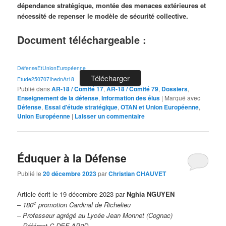
dépendance stratégique, montée des menaces extérieures et
nécessité de repenser le modèle de sécurité collective.
Document téléchargeable :
DéfenseEtUnionEuropéenne
Télécharger
Etude250707IhednAr18
Publié dans
AR-18 / Comité 17
,
AR-18 / Comité 79
,
Dossiers
,
Enseignement de la défense
,
Information des élus
|
Marqué avec
Défense
,
Essai d'étude stratégique
,
OTAN et Union Européenne
,
Union Européenne
|
Laisser un commentaire
Éduquer à la Défense
Publié le
20 décembre 2023
par
Christian CHAUVET
Article écrit le 19 décembre 2023 par
Nghia NGUYEN
e
–
180
promotion Cardinal de Richelieu
– Professeur agrégé
au Lycée Jean Monnet (Cognac)
–
Référent C-DEF AP2D