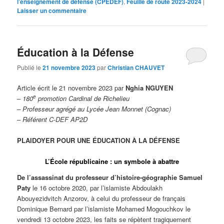
l’enseignement de défense (CPEDEF)
,
Feuille de route 2023-2024
|
Laisser un commentaire
Éducation à la Défense
Publié le
21 novembre 2023
par
Christian CHAUVET
Article écrit le 21 novembre 2023 par
Nghia NGUYEN
e
–
180
promotion Cardinal de Richelieu
– Professeur agrégé
au Lycée Jean Monnet (Cognac)
–
Référent C-DEF AP2D
PLAIDOYER POUR UNE ÉDUCATION À LA DÉFENSE
L’École républicaine : un symbole à abattre
De l’assassinat du professeur d’histoire-géographie Samuel
Paty
le 16 octobre 2020, par l’islamiste Abdoulakh
Abouyezidvitch Anzorov, à celui du professeur de français
Dominique Bernard par l’islamiste Mohamed Mogouchkov le
vendredi 13 octobre 2023, les faits se répètent tragiquement