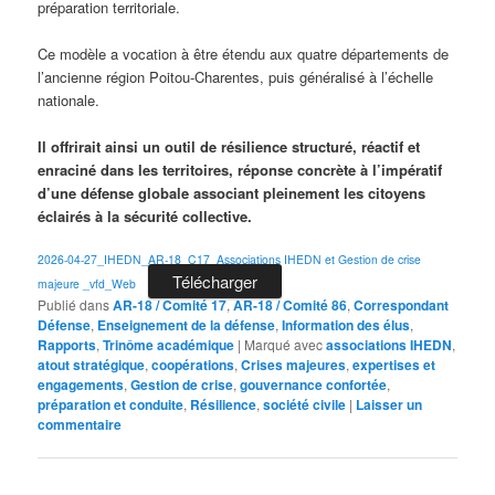
préparation territoriale.
Ce modèle a vocation à être étendu aux quatre départements de
l’ancienne région Poitou-Charentes, puis généralisé à l’échelle
nationale.
Il offrirait ainsi un outil de résilience structuré, réactif et
enraciné dans les territoires, réponse concrète à l’impératif
d’une défense globale associant pleinement les citoyens
éclairés à la sécurité collective.
2026-04-27_IHEDN_AR-18_C17_Associations IHEDN et Gestion de crise
Télécharger
majeure _vfd_Web
Publié dans
AR-18 / Comité 17
,
AR-18 / Comité 86
,
Correspondant
Défense
,
Enseignement de la défense
,
Information des élus
,
Rapports
,
Trinôme académique
|
Marqué avec
associations IHEDN
,
atout stratégique
,
coopérations
,
Crises majeures
,
expertises et
engagements
,
Gestion de crise
,
gouvernance confortée
,
préparation et conduite
,
Résilience
,
société civile
|
Laisser un
commentaire