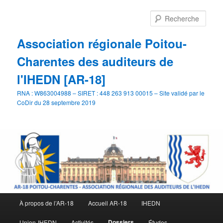
Aller
Aller
au
au
Rech
contenu
contenu
principal
secondaire
Association régionale Poitou-
Charentes des auditeurs de
l'IHEDN [AR-18]
RNA : W863004988 – SIRET : 448 263 913 00015 – Site validé par le
CoDir du 28 septembre 2019
Menu
À propos de l’AR-18
Accueil AR-18
IHEDN
principal
Dossiers
Union-IHEDN
Activités
Études