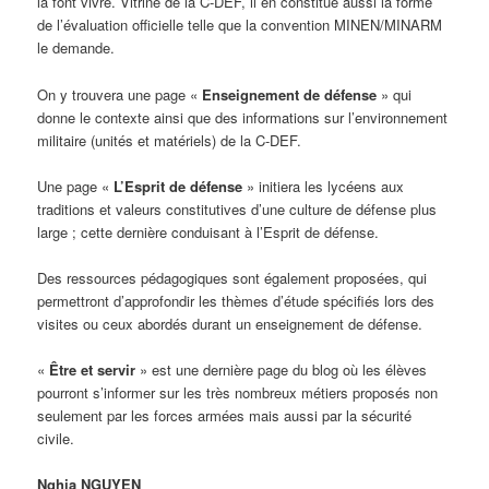
la font vivre. Vitrine de la C-DEF, il en constitue aussi la forme
de l’évaluation officielle telle que la convention MINEN/MINARM
le demande.
On y trouvera une page «
Enseignement de défense
» qui
donne le contexte ainsi que des informations sur l’environnement
militaire (unités et matériels) de la C-DEF.
Une page «
L’
Esprit de défense
» initiera les lycéens aux
traditions et valeurs constitutives d’une culture de défense plus
large ; cette dernière conduisant à l’Esprit de défense.
Des ressources pédagogiques sont également proposées, qui
permettront d’approfondir les thèmes d’étude spécifiés lors des
visites ou ceux abordés durant un enseignement de défense.
«
Être et servir
» est une dernière page du blog où les élèves
pourront s’informer sur les très nombreux métiers proposés non
seulement par les forces armées mais aussi par la sécurité
civile.
Nghia NGUYEN