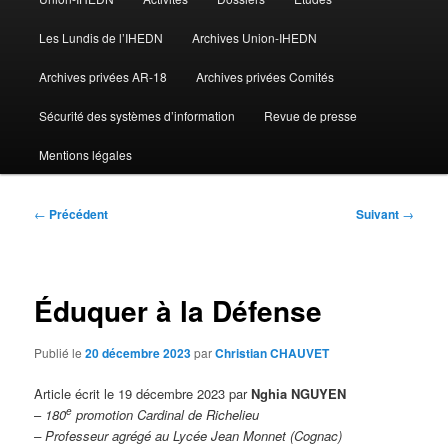
Les Lundis de l’IHEDN
Archives Union-IHEDN
Archives privées AR-18
Archives privées Comités
Sécurité des systèmes d’information
Revue de presse
Mentions légales
Navigation
←
Précédent
Suivant
→
des
articles
Éduquer à la Défense
Publié le
20 décembre 2023
par
Christian CHAUVET
Article écrit le 19 décembre 2023 par
Nghia NGUYEN
e
–
180
promotion Cardinal de Richelieu
– Professeur agrégé
au Lycée Jean Monnet (Cognac)