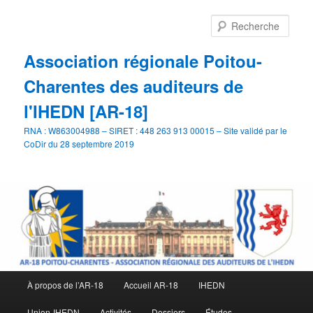
Aller
au
Rech
contenu
principal
Association régionale Poitou-
Charentes des auditeurs de
l'IHEDN [AR-18]
RNA : W863004988 – SIRET : 448 263 913 00015 – Site validé par le
CoDir du 28 septembre 2019
Menu
À propos de l’AR-18
Accueil AR-18
IHEDN
principal
Union-IHEDN
Activités
Dossiers
Études