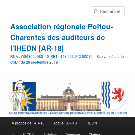
Aller
au
Rech
contenu
principal
Association régionale Poitou-
Charentes des auditeurs de
l'IHEDN [AR-18]
RNA : W863004988 – SIRET : 448 263 913 00015 – Site validé par le
CoDir du 28 septembre 2019
Menu
À propos de l’AR-18
Accueil AR-18
IHEDN
principal
Union-IHEDN
Activités
Dossiers
Études