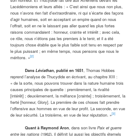
son honneur. Et Thucydide fait dire aux Athéniens devant les
Lacédémoniens et leurs alliés : « C’est ainsi que nous non plus,
nous n’avons rien fait d’extraordinaire, ni qui s’écarte des façons
d’agir humaines, soit en acceptant un empire quand on nous
l’offrait, soit en ne le laissant pas aller quand les plus fortes
raisons commandaient : honneur, crainte et intérêt ; avec cela,
ce rôle, nous n’étions pas les premiers à le tenir, et il a été
toujours chose établie que le plus faible soit tenu en respect par
le plus puissant ; en même temps, nous pensons que nous le
[2]
méritons. »
Dans
Léviathan
, publié en 1651
, Thomas Hobbes
reprend l’analyse de Thucydide en écrivant, au chapitre XIII :
« de la sorte, nous pouvons trouver dans la nature humaine trois
causes principales de querelle : premièrement, la rivalité
[intérêt] ; deuxièmement, la méfiance [crainte] ; troisièmement, la
fierté [honneur, Glory]. La première de ces choses fait prendre
l’offensive aux hommes en vue de leur profit. La seconde, en vue
[3]
de leur sécurité. La troisième, en vue de leur réputation. »
Quant à Raymond Aron
, dans son livre
Paix et guerre
entre les nations
(1962), il définit lui aussi les objectifs éternels