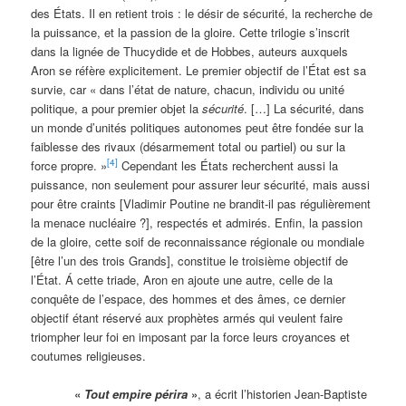
des États. Il en retient trois : le désir de sécurité, la recherche de
la puissance, et la passion de la gloire. Cette trilogie s’inscrit
dans la lignée de Thucydide et de Hobbes, auteurs auxquels
Aron se réfère explicitement. Le premier objectif de l’État est sa
survie, car « dans l’état de nature, chacun, individu ou unité
politique, a pour premier objet la
sécurité
. […] La sécurité, dans
un monde d’unités politiques autonomes peut être fondée sur la
faiblesse des rivaux (désarmement total ou partiel) ou sur la
[4]
force propre. »
Cependant les États recherchent aussi la
puissance, non seulement pour assurer leur sécurité, mais aussi
pour être craints [Vladimir Poutine ne brandit-il pas régulièrement
la menace nucléaire ?], respectés et admirés. Enfin, la passion
de la gloire, cette soif de reconnaissance régionale ou mondiale
[être l’un des trois Grands], constitue le troisième objectif de
l’État. Á cette triade, Aron en ajoute une autre, celle de la
conquête de l’espace, des hommes et des âmes, ce dernier
objectif étant réservé aux prophètes armés qui veulent faire
triompher leur foi en imposant par la force leurs croyances et
coutumes religieuses.
«
Tout empire périra
»
, a écrit l’historien Jean-Baptiste