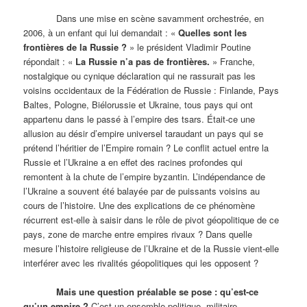
Dans une mise en scène savamment orchestrée, en
2006, à un enfant qui lui demandait : «
Quelles sont les
frontières de la Russie ?
» le président Vladimir Poutine
répondait : «
La Russie n’a pas de frontières.
» Franche,
nostalgique ou cynique déclaration qui ne rassurait pas les
voisins occidentaux de la Fédération de Russie : Finlande, Pays
Baltes, Pologne, Biélorussie et Ukraine, tous pays qui ont
appartenu dans le passé à l’empire des tsars. Était-ce une
allusion au désir d’empire universel taraudant un pays qui se
prétend l’héritier de l’Empire romain ? Le conflit actuel entre la
Russie et l’Ukraine a en effet des racines profondes qui
remontent à la chute de l’empire byzantin. L’indépendance de
l’Ukraine a souvent été balayée par de puissants voisins au
cours de l’histoire. Une des explications de ce phénomène
récurrent est-elle à saisir dans le rôle de pivot géopolitique de ce
pays, zone de marche entre empires rivaux ? Dans quelle
mesure l’histoire religieuse de l’Ukraine et de la Russie vient-elle
interférer avec les rivalités géopolitiques qui les opposent ?
Mais une question préalable se pose : qu’est-ce
qu’un empire ?
C’est un ensemble politique, militaire,