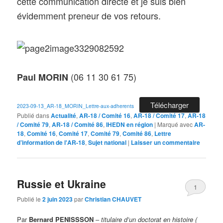
cette communication directe et je suis bien
évidemment preneur de vos retours.
(06 11 30 61 75)
Paul MORIN
Télécharger
2023-09-13_AR-18_MORIN_Lettre-aux-adherents
Publié dans
Actualité
,
AR-18 / Comité 16
,
AR-18 / Comité 17
,
AR-18
/ Comité 79
,
AR-18 / Comité 86
,
IHEDN en région
|
Marqué avec
AR-
18
,
Comité 16
,
Comité 17
,
Comité 79
,
Comité 86
,
Lettre
d’information de l'AR-18
,
Sujet national
|
Laisser un commentaire
Russie et Ukraine
1
Publié le
2 juin 2023
par
Christian CHAUVET
Par
Bernard PENISSSON
–
titulaire d’un doctorat en histoire (