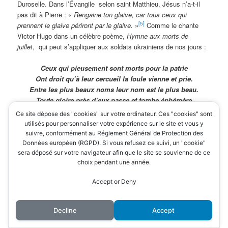
Duroselle. Dans l’Évangile selon saint Matthieu, Jésus n’a-t-il
pas dit à Pierre : «
Rengaine ton glaive, car tous ceux qui
[5]
prennent le glaive périront par le glaive.
»
Comme le chante
Victor Hugo dans un célèbre poème,
Hymne aux morts de
juillet
, qui peut s’appliquer aux soldats ukrainiens de nos jours :
Ce
ux qui pieusement sont morts pour la patrie
Ont droit qu’à leur cercueil la foule vienne et prie.
Entre les plus beaux noms leur nom est le plus beau.
Toute gloire près d’eux passe et tombe éphémère
Et comme ferait une mère
.
Ce site dépose des "cookies" sur votre ordinateur. Ces "cookies" sont
utilisés pour personnaliser votre expérience sur le site et vous y
suivre, conformément au Réglement Général de Protection des
[1]
H. Bergson, « La conscience et la vie », conférence faite
Données européen (RGPD). Si vous refusez ce suivi, un "cookie"
sera déposé sur votre navigateur afin que le site se souvienne de ce
à l’Université de Birmingham le 29 mai 1911,
Œuvres,
PUF,
choix pendant une année.
1963, p. 826.
[2]
Thucydide,
La Guerre du Péloponnèse
, Livre I, 75,
Accept or Deny
traduit par Jacqueline de Romilly, Les Belles Lettres, 1953,
p. 50-51.
[3]
T. Hobbes,
Léviathan
, Éditions Sirey, 1971, p. 123-124.
Decline
Accept
[4]
R. Aron,
Paix et guerre entre les nations
, Calmann-Lévy,