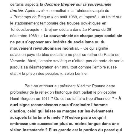
certains aspects la
doctrine Brejnev
sur la souveraineté
limitée
. Après avoir « normalisé » la Tchécoslovaquie du
« Printemps de Prague » en août 1968, et imposé « un traité sur
le stationnement temporaire des troupes soviétiques en
Tchécoslovaquie », Brejnev déclara dans
La Pravda
du 26
décembre 1968 : «
La souveraineté de chaque pays socialiste
ne peut s’opposer aux intérêts du socialisme ou du
mouvement révolutionnaire mondial.
» Ce qui signifie
qu’aucun pays du bloc socialiste ne peut se retirer du Pacte de
Varsovie. Ainsi, l’empire soviétique n’offrait pas de porte de sortie
jusqu’à sa désintégration en 1991, tout comme l’empire russe
était « la prison des peuples », selon Lénine.
Peut-on attribuer au président Vladimir Poutine cette
profondeur de la réflexion historique dont parlait le philosophe
Henri Bergson en 1911 ? Ou est-ce lui faire trop d’honneur ? «
À
quel signe reconnaissons-nous d’ordinaire l’homme
d’action, celui qui laisse sa marque sur les événements
auxquels la fortune le mêle ? N’est-ce pas à ce qu’il
embrasse une succession plus ou moins longue dans une
vision instantanée ? Plus grande est la portion du passé qui