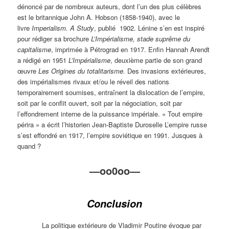
dénoncé par de nombreux auteurs, dont l’un des plus célèbres
est le britannique John A. Hobson (1858-1940), avec le
livre
Imperialism. A Study
, publié 1902. Lénine s’en est inspiré
pour rédiger sa brochure
L’Impérialisme, stade suprême du
capitalisme
, imprimée à Pétrograd en 1917. Enfin Hannah Arendt
a rédigé en 1951
L’Impérialisme
, deuxième partie de son grand
œuvre
Les Origines du totalitarisme.
Des invasions extérieures,
des impérialismes rivaux et/ou le réveil des nations
temporairement soumises, entraînent la dislocation de l’empire,
soit par le conflit ouvert, soit par la négociation, soit par
l’effondrement interne de la puissance impériale. « Tout empire
périra » a écrit l’historien Jean-Baptiste Duroselle L’empire russe
s’est effondré en 1917, l’empire soviétique en 1991. Jusques à
quand ?
—oo0oo—
Conclusion
La politique extérieure de Vladimir Poutine évoque par