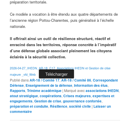
préparation territoriale.
Ce modèle a vocation à être étendu aux quatre départements de
l’ancienne région Poitou-Charentes, puis généralisé à l’échelle
nationale.
Il offrirait ainsi un outil de résilience structuré, réactif et
enraciné dans les territoires, réponse concrète à l’impératif
d’une défense globale associant pleinement les citoyens
éclairés à la sécurité collective.
2026-04-27_IHEDN_AR-18_C17_Associations IHEDN et Gestion de crise
Télécharger
majeure _vfd_Web
Publié dans
AR-18 / Comité 17
,
AR-18 / Comité 86
,
Correspondant
Défense
,
Enseignement de la défense
,
Information des élus
,
Rapports
,
Trinôme académique
|
Marqué avec
associations IHEDN
,
atout stratégique
,
coopérations
,
Crises majeures
,
expertises et
engagements
,
Gestion de crise
,
gouvernance confortée
,
préparation et conduite
,
Résilience
,
société civile
|
Laisser un
commentaire