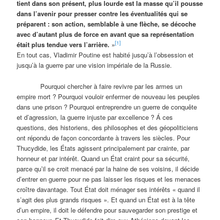
tient dans son présent, plus lourde est la masse qu’il pousse
dans l’avenir pour presser contre les éventualités qui se
préparent : son action, semblable à une flèche, se décoche
avec d’autant plus de force en avant que sa représentation
[1]
était plus tendue vers l’arrière.
»
En tout cas, Vladimir Poutine est habité jusqu’à l’obsession et
jusqu’à la guerre par une vision impériale de la Russie.
Pourquoi chercher à faire revivre par les armes un
empire mort ? Pourquoi vouloir enfermer de nouveau les peuples
dans une prison ? Pourquoi entreprendre un guerre de conquête
et d’agression, la guerre injuste par excellence ? Á ces
questions, des historiens, des philosophes et des géopoliticiens
ont répondu de façon concordante à travers les siècles. Pour
Thucydide, les États agissent principalement par crainte, par
honneur et par intérêt. Quand un État craint pour sa sécurité,
parce qu’il se croit menacé par la haine de ses voisins, il décide
d’entrer en guerre pour ne pas laisser les risques et les menaces
croître davantage. Tout État doit ménager ses intérêts « quand il
s’agit des plus grands risques ». Et quand un État est à la tête
d’un empire, il doit le défendre pour sauvegarder son prestige et