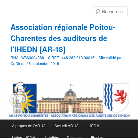
Aller
Aller
au
au
Rech
contenu
contenu
principal
secondaire
Association régionale Poitou-
Charentes des auditeurs de
l'IHEDN [AR-18]
RNA : W863004988 – SIRET : 448 263 913 00015 – Site validé par le
CoDir du 28 septembre 2019
Menu
À propos de l’AR-18
Accueil AR-18
IHEDN
principal
Études
Union-IHEDN
Activités
Dossiers