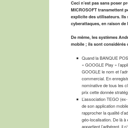
Ceci n’est pas sans poser pro
MICROSOFT transmettent pé
explicite des utilisateurs. Il
cyberattaques, en raison de 
De même, les systèmes Andr
mobile ; ils sont considérés
Quand la BANQUE POSTAL
« GOOGLE Play » l’applica
GOOGLE le nom et l’adres
commercial. En enregistr
nominative de tous les cl
prix cette donnée stratég
L’association TEGO (ex
de son application mobi
rapprocher la qualité d’
géo-localisation. De là à 
appartient l’adhérent, il 