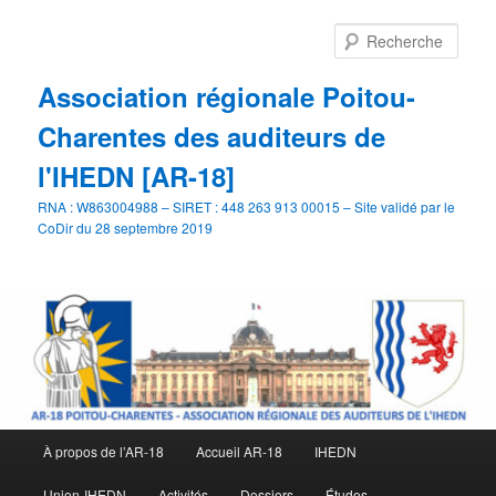
Aller
Aller
au
au
Rech
contenu
contenu
principal
secondaire
Association régionale Poitou-
Charentes des auditeurs de
l'IHEDN [AR-18]
RNA : W863004988 – SIRET : 448 263 913 00015 – Site validé par le
CoDir du 28 septembre 2019
Menu
À propos de l’AR-18
Accueil AR-18
IHEDN
principal
Union-IHEDN
Activités
Dossiers
Études