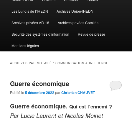
Les Lundis de l’IHEDN
Archives Union-IHEDN
Archives privées AR-18
Archives privées Comités
Sécurité des systèmes d’information
Revue de presse
Mentions légales
ARCHIVES PAR MOT-CLÉ :
COMMUNICATION & INFLUENCE
Guerre économique
Publié le
5 décembre 2022
par
Christian CHAUVET
Guerre économique.
Qui est l’ennemi ?
Par Lucie Laurent et Nicolas Moinet