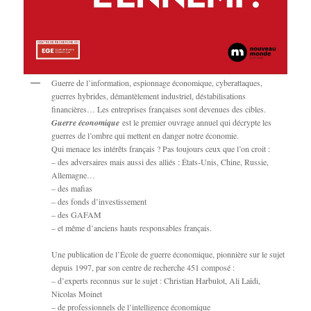
Guerre de l’information, espionnage économique, cyberattaques,
guerres hybrides, démantèlement industriel, déstabilisations
financières… Les entreprises françaises sont devenues des cibles.
Guerre économique
est le premier ouvrage annuel qui décrypte les
guerres de l’ombre qui mettent en danger notre économie.
Qui menace les intérêts français ? Pas toujours ceux que l’on croit :
– des adversaires mais aussi des alliés : États-Unis, Chine, Russie,
Allemagne…
– des mafias
– des fonds d’investissement
– des GAFAM
– et même d’anciens hauts responsables français.
Une publication de l’École de guerre économique, pionnière sur le sujet
depuis 1997, par son centre de recherche 451 composé :
– d’experts reconnus sur le sujet : Christian Harbulot, Ali Laïdi,
Nicolas Moinet
– de professionnels de l’intelligence économique