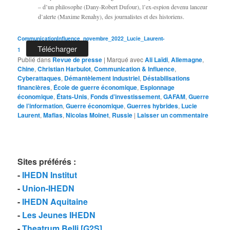
– d’un philosophe (Dany-Robert Dufour), l’ex-espion devenu lanceur
d’alerte (Maxime Renahy), des journalistes et des historiens.
CommunicationInfluence_novembre_2022_Lucie_Laurent-
Télécharger
1
Publié dans
Revue de presse
|
Marqué avec
Ali Laïdi
,
Allemagne
,
Chine
,
Christian Harbulot
,
Communication & Influence
,
Cyberattaques
,
Démantèlement industriel
,
Déstabilisations
financières
,
École de guerre économique
,
Espionnage
économique
,
États-Unis
,
Fonds d’investissement
,
GAFAM
,
Guerre
de l’information
,
Guerre économique
,
Guerres hybrides
,
Lucie
Laurent
,
Mafias
,
Nicolas Moinet
,
Russie
|
Laisser un commentaire
Sites préférés
:
-
IHEDN Institut
-
Union-IHEDN
-
IHEDN Aquitaine
-
Les Jeunes IHEDN
-
Theatrum Belli [G2S]