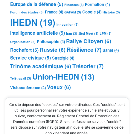
Europe de la défense
(5)
Formation
(4)
Finances
(3)
France
(4)
Google
(4)
Forum des études
(3)
GAFAM
(3)
Histoire
(3)
IHEDN
(19)
Innovation
(3)
Intelligence artificielle
(5)
Iran
(3)
Jitsi Meet
(3)
LPM
(3)
Rallye Citoyen
(6)
Philosophie
(4)
Organisation
(3)
Résilience
(7)
Russie
(6)
Rochefort
(5)
Sahel
(4)
Service civique
(5)
Stratégie
(4)
Trésorier
(7)
Trinôme académique
(6)
Union-IHEDN
(13)
Télétravail
(3)
Voeux
(6)
Visioconférence
(4)
MÉTA
Ce site dépose des "cookies" sur votre ordinateur. Ces "cookies" sont
Connexion
utilisés pour personnaliser votre expérience sur le site et vous y
suivre, conformément au Réglement Général de Protection des
Flux des publications
Données européen (RGPD). Si vous refusez ce suivi, un "cookie"
Flux des commentaires
sera déposé sur votre navigateur afin que le site se souvienne de ce
Site de WordPress-FR
choix pendant une année.