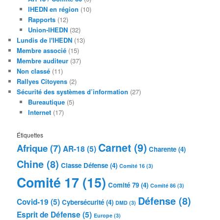
IHEDN en région
(10)
Rapports
(12)
Union-IHEDN
(32)
Lundis de l'IHEDN
(13)
Membre associé
(15)
Membre auditeur
(37)
Non classé
(11)
Rallyes Citoyens
(2)
Sécurité des systèmes d’information
(27)
Bureautique
(5)
Internet
(17)
Étiquettes
Carnet
(9)
Afrique
(7)
AR-18
(5)
Charente
(4)
Chine
(8)
Classe Défense
(4)
Comité 16
(3)
Comité 17
(15)
Comité 79
(4)
Comité 86
(3)
Défense
(8)
Covid-19
(5)
Cybersécurité
(4)
DMD
(3)
Esprit de Défense
(5)
Europe
(3)