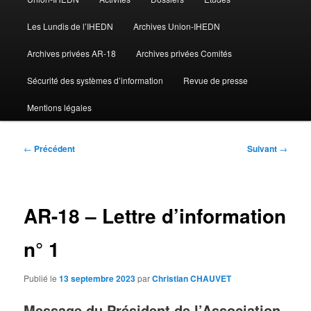
Les Lundis de l’IHEDN
Archives Union-IHEDN
Archives privées AR-18
Archives privées Comités
Sécurité des systèmes d’information
Revue de presse
Mentions légales
Navigation
←
Précédent
Suivant
→
des
articles
AR-18 – Lettre d’information
n° 1
Publié le
13 septembre 2023
par
Christian CHAUVET
Message du Président de l’Association