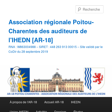
Aller
au
Rech
contenu
principal
Association régionale Poitou-
Charentes des auditeurs de
l'IHEDN [AR-18]
RNA : W863004988 – SIRET : 448 263 913 00015 – Site validé par le
CoDir du 28 septembre 2019
Menu
À propos de l’AR-18
Accueil AR-18
IHEDN
principal
Union-IHEDN
Activités
Dossiers
Études