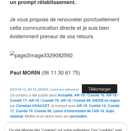
un prompt rétablissement.
Je vous propose de renouveler ponctuellement
cette communication directe et je suis bien
évidemment preneur de vos retours.
(06 11 30 61 75)
Paul MORIN
Télécharger
2023-09-13_AR-18_MORIN_Lettre-aux-adherents
Ce contenu a été publié dans
Actualité
,
AR-18 / Comité 16
,
AR-18 /
Comité 17
,
AR-18 / Comité 79
,
AR-18 / Comité 86
,
IHEDN en région
par
Christian CHAUVET
, et marqué avec
AR-18
,
Comité 16
,
Comité
17
,
Comité 79
,
Comité 86
,
Lettre d’information de l'AR-18
,
Sujet
national
. Mettez-le en favori avec son
permalien
.
Ce site dépose des "cookies" sur votre ordinateur. Ces "cookies" sont