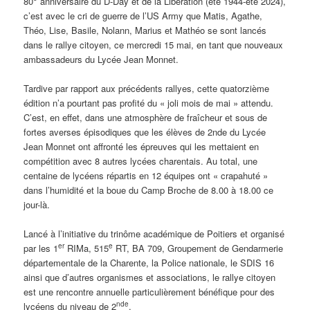
80
anniversaire du D-Day et de la Libération (été 1944-été 2024),
c’est avec le cri de guerre de l’US Army que Matis, Agathe,
Théo, Lise, Basile, Nolann, Marius et Mathéo se sont lancés
dans le rallye citoyen, ce mercredi 15 mai, en tant que nouveaux
ambassadeurs du Lycée Jean Monnet.
Tardive par rapport aux précédents rallyes, cette quatorzième
édition n’a pourtant pas profité du « joli mois de mai » attendu.
C’est, en effet, dans une atmosphère de fraîcheur et sous de
fortes averses épisodiques que les élèves de 2nde du Lycée
Jean Monnet ont affronté les épreuves qui les mettaient en
compétition avec 8 autres lycées charentais. Au total, une
centaine de lycéens répartis en 12 équipes ont « crapahuté »
dans l’humidité et la boue du Camp Broche de 8.00 à 18.00 ce
jour-là.
Lancé à l’initiative du trinôme académique de Poitiers et organisé
er
e
par les 1
RIMa, 515
RT, BA 709, Groupement de Gendarmerie
départementale de la Charente, la Police nationale, le SDIS 16
ainsi que d’autres organismes et associations, le rallye citoyen
est une rencontre annuelle particulièrement bénéfique pour des
nde
lycéens du niveau de 2
.