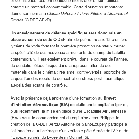
et de l’Espace, coûtent beaucoup moins cher et sont utilisés
comme un matériel consommable. Cette distinction importante
donne son nom à la
Classe Défense Avions Pilotés à Distance et
Drones
(C-DEF AP2D).
Un enseignement de défense spécifique sera donc mis en
place au sein de cette C-DEF
afin de permettre aux 12 premiers
lycéens de 2nde formant la première promotion de mieux cerner
la spécificité de ces nouveaux armements du champ de bataille
contemporain. Il est également prévu, dans le courant de l’année,
de conduire l’étude jusque dans la représentation de ces
matériels dans le cinéma : réalisme, contre-vérités, approche de
la question des robots de combat et du stress post-traumatique
au-delà des écrans de contrôle…
Avec la présence déjà ancienne d’une formation au
Brevet
d’Initiation Aéronautique (BIA)
conduite par le capitaine Igor et,
plus récemment, la mise en place d’une Escadrille Air Jeunesse
(EAJ) sous le commandement du capitaine Jean-Philippe, la
création de la C-DEF AP2D Antoine de Saint-Exupéry participe à
l’affirmation et à l’arrimage d’un véritable pôle Armée de l’Air et de
l’Espace au sein du Lycée Jean Monnet (5).