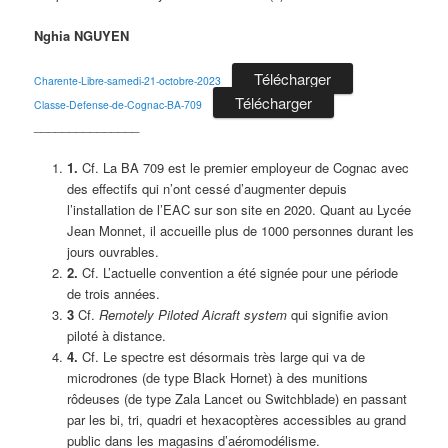
Nghia NGUYEN
Télécharger
Charente-Libre-samedi-21-octobre-2023
Télécharger
Classe-Defense-de-Cognac-BA-709
_______________
1.
Cf. La BA 709 est le premier employeur de Cognac avec
des effectifs qui n’ont cessé d’augmenter depuis
l’installation de l’EAC sur son site en 2020. Quant au Lycée
Jean Monnet, il accueille plus de 1000 personnes durant les
jours ouvrables.
2.
Cf. L’actuelle convention a été signée pour une période
de trois années.
3
Cf.
Remotely Piloted Aicraft system
qui signifie avion
piloté à distance.
4.
Cf. Le spectre est désormais très large qui va de
microdrones (de type Black Hornet) à des munitions
rôdeuses (de type Zala Lancet ou Switchblade) en passant
par les bi, tri, quadri et hexacoptères accessibles au grand
public dans les magasins d’aéromodélisme.