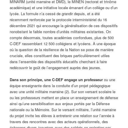
MINARM (unité marraine et DMD), le MINEN (rectorat et trinôme
académique) et une initiative locale émanant d’un collège ou d’un
lycée. La formule n’a cessé de grandir depuis, et a été
récemment renforcée par le protocole interministériel du 16
décembre 2021 qui encourage la généralisation de ces dispositifs
nonobstant le faible nombre d’unités militaires existantes. On
compte désormais, toutes académies confondues, plus de 500
C-DEF rassemblant 12 500 collégiens et lycéens. À une époque
où la question de la résilience de la Nation se pose de manière
cruciale, elles constituent des briques particulièrement utiles
dans l’ensemble des dispositifs éducatifs cherchant à faire
redécouvrir le goût de l’engagement auprès des jeunes.
Dans son principe, une C-DEF engage un professeur
ou une
équipe enseignante dans la conduite d’un projet pédagogique
avec une unité militaire marraine (2). Sur son versant scolaire le
ou les professeurs mettent en place un enseignement de défense
ainsi qu’une sensibilisation aux enjeux portés par la Défense
nationale ou la Mémoire. Sur le versant militaire, l’unité marraine
du projet invite les élèves à entretenir une relation sur l’année à
travers des rencontres avec des acteurs opérationnels, des
échanges divers (courriers avec des soldats en opération par