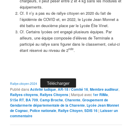
chargeurs, il peut peser entre 2 et 4 kg sans les modules et
équipements.
Cf. Il n’y a pas eu de rallye citoyen en 2020 du fait de
l’épidémie de COVID et, en 2022, le Lycée Jean Monnet a
été battu en deuxième place par le Lycée Élie Vinet.
Cf. Certains lycées ont engagé plusieurs équipes. Par
ailleurs, une équipe composée d’élèves de Terminale a
participé au rallye sans figurer dans le classement, celui-ci
nde
étant réservé au niveau de 2
.
Télécharger
Rallye-citoyen-2024
Publié dans
Activité ludique
,
AR-18 / Comité 16
,
Membre auditeur
,
Rallyes citoyens
,
Rallyes Citoyens
|
Marqué avec
1er RIMa
,
515e RT
,
BA 709
,
Camp Broche
,
Charente
,
Groupement de
Gendarmerie départementale de la Charente
,
Lycée Jean Monnet
de Cognac
,
Police nationale
,
Rallye Citoyen
,
SDIS 16
|
Laisser un
commentaire