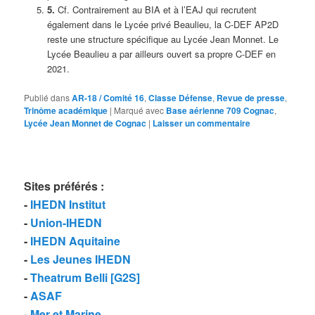
5.
Cf. Contrairement au BIA et à l’EAJ qui recrutent
également dans le Lycée privé Beaulieu, la C-DEF AP2D
reste une structure spécifique au Lycée Jean Monnet. Le
Lycée Beaulieu a par ailleurs ouvert sa propre C-DEF en
2021.
Publié dans
AR-18 / Comité 16
,
Classe Défense
,
Revue de presse
,
Trinôme académique
|
Marqué avec
Base aérienne 709 Cognac
,
Lycée Jean Monnet de Cognac
|
Laisser un commentaire
Sites préférés
:
-
IHEDN Institut
-
Union-IHEDN
-
IHEDN Aquitaine
-
Les Jeunes IHEDN
-
Theatrum Belli [G2S]
-
ASAF
-
Mer et Marine