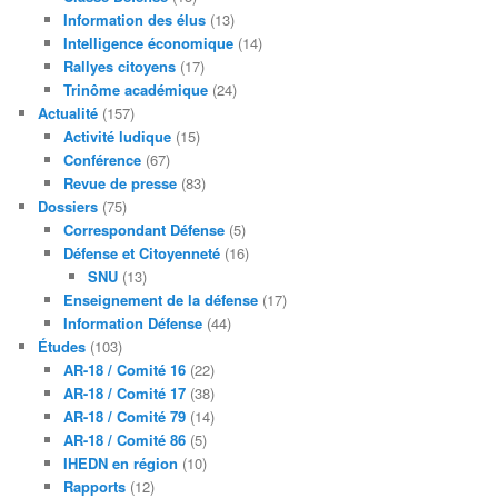
Information des élus
(13)
Intelligence économique
(14)
Rallyes citoyens
(17)
Trinôme académique
(24)
Actualité
(157)
Activité ludique
(15)
Conférence
(67)
Revue de presse
(83)
Dossiers
(75)
Correspondant Défense
(5)
Défense et Citoyenneté
(16)
SNU
(13)
Enseignement de la défense
(17)
Information Défense
(44)
Études
(103)
AR-18 / Comité 16
(22)
AR-18 / Comité 17
(38)
AR-18 / Comité 79
(14)
AR-18 / Comité 86
(5)
IHEDN en région
(10)
Rapports
(12)