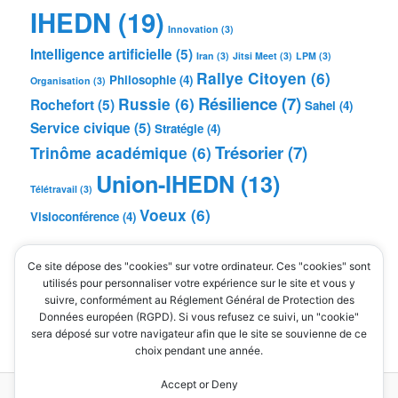
IHEDN
(19)
Innovation
(3)
Intelligence artificielle
(5)
Iran
(3)
Jitsi Meet
(3)
LPM
(3)
Rallye Citoyen
(6)
Philosophie
(4)
Organisation
(3)
Résilience
(7)
Russie
(6)
Rochefort
(5)
Sahel
(4)
Service civique
(5)
Stratégie
(4)
Trésorier
(7)
Trinôme académique
(6)
Union-IHEDN
(13)
Télétravail
(3)
Voeux
(6)
Visioconférence
(4)
MÉTA
Ce site dépose des "cookies" sur votre ordinateur. Ces "cookies" sont
Connexion
utilisés pour personnaliser votre expérience sur le site et vous y
suivre, conformément au Réglement Général de Protection des
Flux des publications
Données européen (RGPD). Si vous refusez ce suivi, un "cookie"
Flux des commentaires
sera déposé sur votre navigateur afin que le site se souvienne de ce
Site de WordPress-FR
choix pendant une année.
Accept or Deny