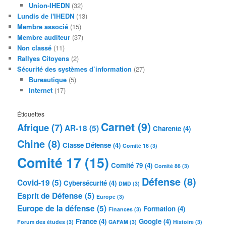
Union-IHEDN
(32)
Lundis de l'IHEDN
(13)
Membre associé
(15)
Membre auditeur
(37)
Non classé
(11)
Rallyes Citoyens
(2)
Sécurité des systèmes d’information
(27)
Bureautique
(5)
Internet
(17)
Étiquettes
Carnet
(9)
Afrique
(7)
AR-18
(5)
Charente
(4)
Chine
(8)
Classe Défense
(4)
Comité 16
(3)
Comité 17
(15)
Comité 79
(4)
Comité 86
(3)
Défense
(8)
Covid-19
(5)
Cybersécurité
(4)
DMD
(3)
Esprit de Défense
(5)
Europe
(3)
Europe de la défense
(5)
Formation
(4)
Finances
(3)
France
(4)
Google
(4)
Forum des études
(3)
GAFAM
(3)
Histoire
(3)