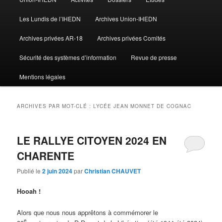
Les Lundis de l’IHEDN
Archives Union-IHEDN
Archives privées AR-18
Archives privées Comités
Sécurité des systèmes d’information
Revue de presse
Mentions légales
ARCHIVES PAR MOT-CLÉ :
LYCÉE JEAN MONNET DE COGNAC
LE RALLYE CITOYEN 2024 EN
CHARENTE
Publié le
2 juin 2024
par
Christian CHAUVET
Hooah !
Alors que nous nous apprêtons à commémorer le
e