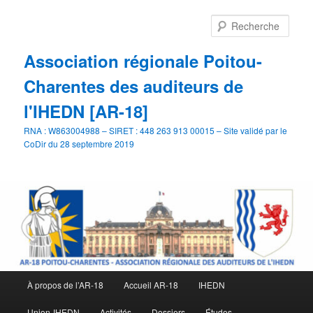
Aller
Aller
au
au
Rech
contenu
contenu
principal
secondaire
Association régionale Poitou-
Charentes des auditeurs de
l'IHEDN [AR-18]
RNA : W863004988 – SIRET : 448 263 913 00015 – Site validé par le
CoDir du 28 septembre 2019
Menu
À propos de l’AR-18
Accueil AR-18
IHEDN
principal
Union-IHEDN
Activités
Dossiers
Études