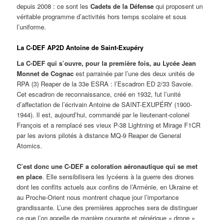
depuis 2008 : ce sont les
Cadets de la Défense
qui proposent un
véritable programme d’activités hors temps scolaire et sous
l’uniforme.
La C-DEF AP2D Antoine de Saint-Exupéry
La C-DEF qui s’ouvre, pour la première fois, au Lycée Jean
Monnet de Cognac
est parrainée par l’une des deux unités de
RPA (3) Reaper de la 33e ESRA : l’Escadron ED 2/33 Savoie.
Cet escadron de reconnaissance, créé en 1932, fut l’unité
d’affectation de l’écrivain Antoine de SAINT-EXUPÉRY (1900-
1944). Il est, aujourd’hui, commandé par le lieutenant-colonel
François et a remplacé ses vieux P-38 Lightning et Mirage F1CR
par les avions pilotés à distance MQ-9 Reaper de General
Atomics.
C’est donc une C-DEF a coloration aéronautique qui se met
en place
. Elle sensibilisera les lycéens à la guerre des drones
dont les conflits actuels aux confins de l’Arménie, en Ukraine et
au Proche-Orient nous montrent chaque jour l’importance
grandissante. L’une des premières approches sera de distinguer
ce que l’on appelle de manière courante et générique « drone »