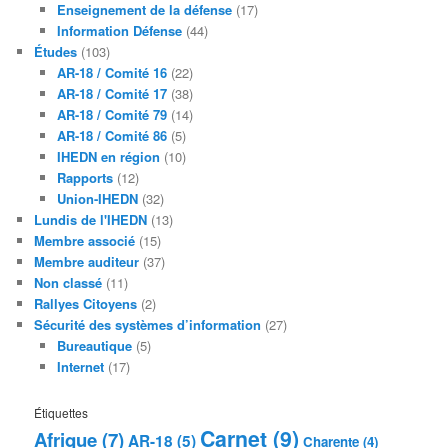
Enseignement de la défense
(17)
Information Défense
(44)
Études
(103)
AR-18 / Comité 16
(22)
AR-18 / Comité 17
(38)
AR-18 / Comité 79
(14)
AR-18 / Comité 86
(5)
IHEDN en région
(10)
Rapports
(12)
Union-IHEDN
(32)
Lundis de l'IHEDN
(13)
Membre associé
(15)
Membre auditeur
(37)
Non classé
(11)
Rallyes Citoyens
(2)
Sécurité des systèmes d’information
(27)
Bureautique
(5)
Internet
(17)
Étiquettes
Carnet
(9)
Afrique
(7)
AR-18
(5)
Charente
(4)