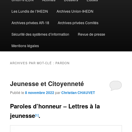
Les Lundis de l’IHEDN
Archives Union-IHEDN
Archives privées AR-18
Archives privées Comités
Sécurité des systèmes d’information
Revue de presse
Mentions légales
ARCHIVES PAR MOT-CLÉ :
PARDON
Jeunesse et Citoyenneté
Publié le
8 novembre 2022
par
Christian CHAUVET
Paroles d’honneur – Lettres à la
jeunesse
.
[1]