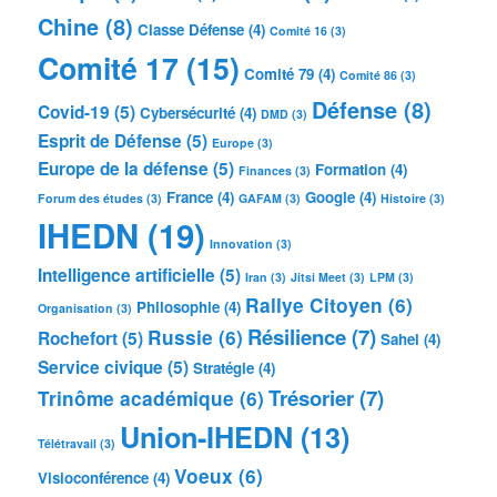
Chine
(8)
Classe Défense
(4)
Comité 16
(3)
Comité 17
(15)
Comité 79
(4)
Comité 86
(3)
Défense
(8)
Covid-19
(5)
Cybersécurité
(4)
DMD
(3)
Esprit de Défense
(5)
Europe
(3)
Europe de la défense
(5)
Formation
(4)
Finances
(3)
France
(4)
Google
(4)
Forum des études
(3)
GAFAM
(3)
Histoire
(3)
IHEDN
(19)
Innovation
(3)
Intelligence artificielle
(5)
Iran
(3)
Jitsi Meet
(3)
LPM
(3)
Rallye Citoyen
(6)
Philosophie
(4)
Organisation
(3)
Résilience
(7)
Russie
(6)
Rochefort
(5)
Sahel
(4)
Service civique
(5)
Stratégie
(4)
Trésorier
(7)
Trinôme académique
(6)
Union-IHEDN
(13)
Télétravail
(3)
Voeux
(6)
Visioconférence
(4)