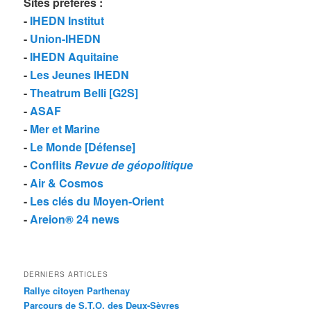
Sites préférés
:
-
IHEDN Institut
-
Union-IHEDN
-
IHEDN Aquitaine
-
Les Jeunes IHEDN
-
Theatrum Belli [G2S]
-
ASAF
-
Mer et Marine
-
Le Monde [Défense]
-
Conflits
Revue de géopolitique
-
Air & Cosmos
-
Les clés du Moyen-Orient
-
Areion® 24 news
DERNIERS ARTICLES
Rallye citoyen Parthenay
Parcours de S.T.O. des Deux-Sèvres