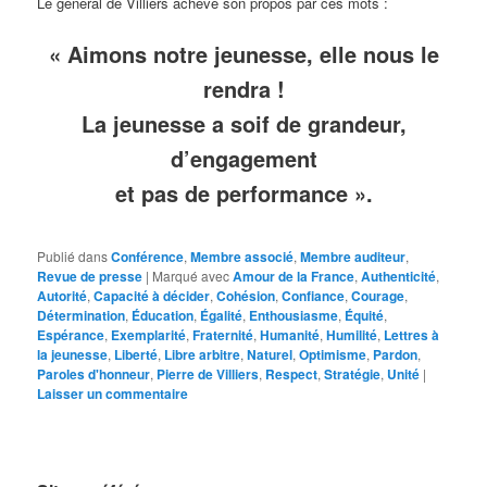
Le général de Villiers achève son propos par ces mots :
« Aimons notre jeunesse, elle nous le
rendra !
La jeunesse a soif de grandeur,
d’engagement
et pas de performance ».
Publié dans
Conférence
,
Membre associé
,
Membre auditeur
,
Revue de presse
|
Marqué avec
Amour de la France
,
Authenticité
,
Autorité
,
Capacité à décider
,
Cohésion
,
Confiance
,
Courage
,
Détermination
,
Éducation
,
Égalité
,
Enthousiasme
,
Équité
,
Espérance
,
Exemplarité
,
Fraternité
,
Humanité
,
Humilité
,
Lettres à
la jeunesse
,
Liberté
,
Libre arbitre
,
Naturel
,
Optimisme
,
Pardon
,
Paroles d'honneur
,
Pierre de Villiers
,
Respect
,
Stratégie
,
Unité
|
Laisser un commentaire