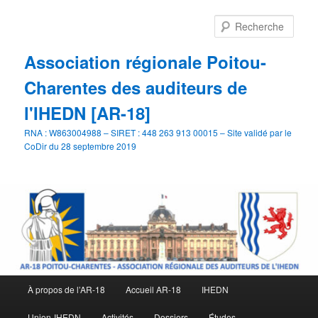
Aller
Aller
au
au
Rech
contenu
contenu
principal
secondaire
Association régionale Poitou-
Charentes des auditeurs de
l'IHEDN [AR-18]
RNA : W863004988 – SIRET : 448 263 913 00015 – Site validé par le
CoDir du 28 septembre 2019
Menu
À propos de l’AR-18
Accueil AR-18
IHEDN
principal
Union-IHEDN
Activités
Dossiers
Études