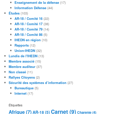
Enseignement de la défense
(17)
Information Défense
(44)
Études
(103)
AR-18 / Comité 16
(22)
AR-18 / Comité 17
(38)
AR-18 / Comité 79
(14)
AR-18 / Comité 86
(5)
IHEDN en région
(10)
Rapports
(12)
Union-IHEDN
(32)
Lundis de l'IHEDN
(13)
Membre associé
(15)
Membre auditeur
(37)
Non classé
(11)
Rallyes Citoyens
(2)
Sécurité des systèmes d’information
(27)
Bureautique
(5)
Internet
(17)
Étiquettes
Carnet
(9)
Afrique
(7)
AR-18
(5)
Charente
(4)