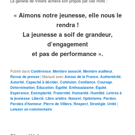
Le général de Villiers achève son propos par ces mots :
« Aimons notre jeunesse, elle nous le
rendra !
La jeunesse a soif de grandeur,
d’engagement
et pas de performance ».
Publié dans
Conférence
,
Membre associé
,
Membre auditeur
,
Revue de presse
|
Marqué avec
Amour de la France
,
Authenticité
,
Autorité
,
Capacité à décider
,
Cohésion
,
Confiance
,
Courage
,
Détermination
,
Éducation
,
Égalité
,
Enthousiasme
,
Équité
,
Espérance
,
Exemplarité
,
Fraternité
,
Humanité
,
Humilité
,
Lettres à
la jeunesse
,
Liberté
,
Libre arbitre
,
Naturel
,
Optimisme
,
Pardon
,
Paroles d'honneur
,
Pierre de Villiers
,
Respect
,
Stratégie
,
Unité
|
Laisser un commentaire