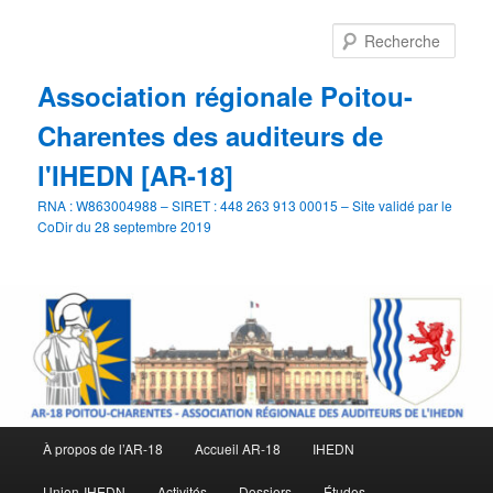
Aller
Aller
au
au
Rech
contenu
contenu
principal
secondaire
Association régionale Poitou-
Charentes des auditeurs de
l'IHEDN [AR-18]
RNA : W863004988 – SIRET : 448 263 913 00015 – Site validé par le
CoDir du 28 septembre 2019
Menu
À propos de l’AR-18
Accueil AR-18
IHEDN
principal
Union-IHEDN
Activités
Dossiers
Études