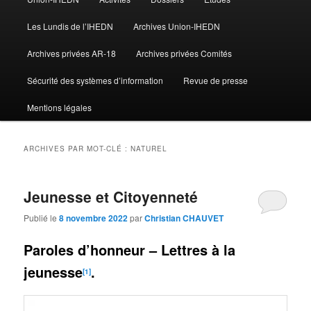
Les Lundis de l’IHEDN
Archives Union-IHEDN
Archives privées AR-18
Archives privées Comités
Sécurité des systèmes d’information
Revue de presse
Mentions légales
ARCHIVES PAR MOT-CLÉ :
NATUREL
Jeunesse et Citoyenneté
Publié le
8 novembre 2022
par
Christian CHAUVET
Paroles d’honneur – Lettres à la
jeunesse
.
[1]