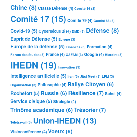
Chine
(8)
Classe Défense
(4)
Comité 16
(3)
Comité 17
(15)
Comité 79
(4)
Comité 86
(3)
Défense
(8)
Covid-19
(5)
Cybersécurité
(4)
DMD
(3)
Esprit de Défense
(5)
Europe
(3)
Europe de la défense
(5)
Formation
(4)
Finances
(3)
France
(4)
Google
(4)
Forum des études
(3)
GAFAM
(3)
Histoire
(3)
IHEDN
(19)
Innovation
(3)
Intelligence artificielle
(5)
Iran
(3)
Jitsi Meet
(3)
LPM
(3)
Rallye Citoyen
(6)
Philosophie
(4)
Organisation
(3)
Résilience
(7)
Russie
(6)
Rochefort
(5)
Sahel
(4)
Service civique
(5)
Stratégie
(4)
Trésorier
(7)
Trinôme académique
(6)
Union-IHEDN
(13)
Télétravail
(3)
Voeux
(6)
Visioconférence
(4)