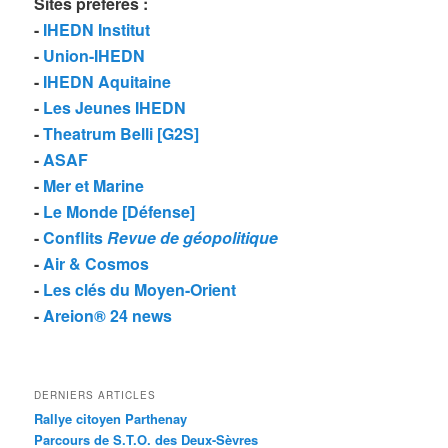
Sites préférés
:
-
IHEDN Institut
-
Union-IHEDN
-
IHEDN Aquitaine
-
Les Jeunes IHEDN
-
Theatrum Belli [G2S]
-
ASAF
-
Mer et Marine
-
Le Monde [Défense]
-
Conflits
Revue de géopolitique
-
Air & Cosmos
-
Les clés du Moyen-Orient
-
Areion® 24 news
DERNIERS ARTICLES
Rallye citoyen Parthenay
Parcours de S.T.O. des Deux-Sèvres