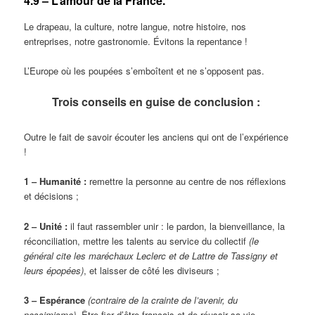
4.9 – L’amour de la France.
Le drapeau, la culture, notre langue, notre histoire, nos
entreprises, notre gastronomie. Évitons la repentance !
L’Europe où les poupées s’emboîtent et ne s’opposent pas.
Trois conseils en guise de conclusion :
Outre le fait de savoir écouter les anciens qui ont de l’expérience
!
1 ‒ Humanité :
remettre la personne au centre de nos réflexions
et décisions ;
2 ‒ Unité :
il faut rassembler unir : le pardon, la bienveillance, la
réconciliation, mettre les talents au service du collectif
(le
général cite les maréchaux Leclerc et de Lattre de Tassigny et
leurs épopées)
, et laisser de côté les diviseurs ;
3 ‒ Espérance
(contraire de la crainte de l’avenir, du
pessimisme)
. Être fier d’être français et de réussir sa vie.