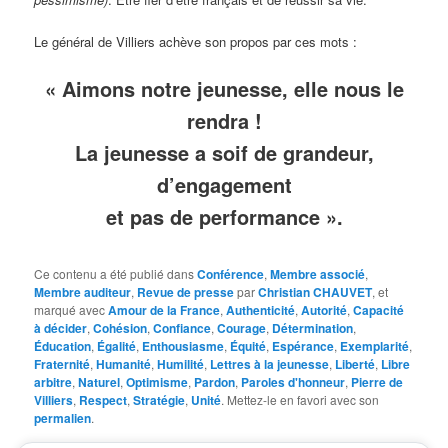
Le général de Villiers achève son propos par ces mots :
« Aimons notre jeunesse, elle nous le
rendra !
La jeunesse a soif de grandeur,
d’engagement
et pas de performance ».
Ce contenu a été publié dans
Conférence
,
Membre associé
,
Membre auditeur
,
Revue de presse
par
Christian CHAUVET
, et
marqué avec
Amour de la France
,
Authenticité
,
Autorité
,
Capacité
à décider
,
Cohésion
,
Confiance
,
Courage
,
Détermination
,
Éducation
,
Égalité
,
Enthousiasme
,
Équité
,
Espérance
,
Exemplarité
,
Fraternité
,
Humanité
,
Humilité
,
Lettres à la jeunesse
,
Liberté
,
Libre
arbitre
,
Naturel
,
Optimisme
,
Pardon
,
Paroles d'honneur
,
Pierre de
Villiers
,
Respect
,
Stratégie
,
Unité
. Mettez-le en favori avec son
permalien
.