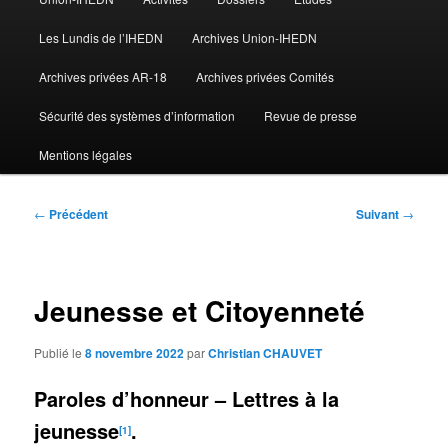
Les Lundis de l’IHEDN
Archives Union-IHEDN
Archives privées AR-18
Archives privées Comités
Sécurité des systèmes d’information
Revue de presse
Mentions légales
Navigation
←
Précédent
Suivant
→
des
articles
Jeunesse et Citoyenneté
Publié le
8 novembre 2022
par
Christian CHAUVET
Paroles d’honneur – Lettres à la
jeunesse
.
[1]