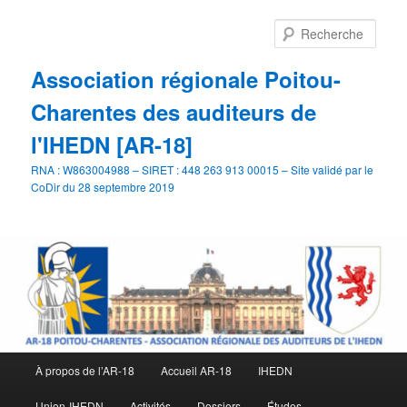
Aller
au
Rech
contenu
principal
Association régionale Poitou-
Charentes des auditeurs de
l'IHEDN [AR-18]
RNA : W863004988 – SIRET : 448 263 913 00015 – Site validé par le
CoDir du 28 septembre 2019
Menu
À propos de l’AR-18
Accueil AR-18
IHEDN
principal
Union-IHEDN
Activités
Dossiers
Études