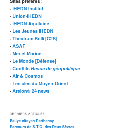
Sites préférés
:
-
IHEDN Institut
-
Union-IHEDN
-
IHEDN Aquitaine
-
Les Jeunes IHEDN
-
Theatrum Belli [G2S]
-
ASAF
-
Mer et Marine
-
Le Monde [Défense]
-
Conflits
Revue de géopolitique
-
Air & Cosmos
-
Les clés du Moyen-Orient
-
Areion® 24 news
DERNIERS ARTICLES
Rallye citoyen Parthenay
Parcours de S.T.O. des Deux-Sèvres