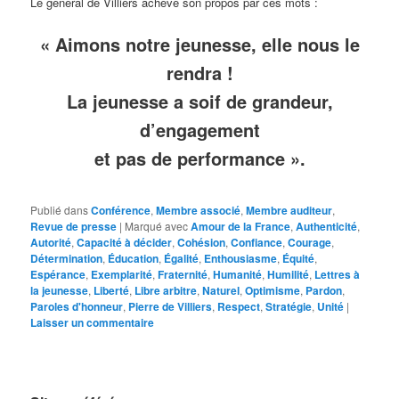
Le général de Villiers achève son propos par ces mots :
« Aimons notre jeunesse, elle nous le
rendra !
La jeunesse a soif de grandeur,
d’engagement
et pas de performance ».
Publié dans
Conférence
,
Membre associé
,
Membre auditeur
,
Revue de presse
|
Marqué avec
Amour de la France
,
Authenticité
,
Autorité
,
Capacité à décider
,
Cohésion
,
Confiance
,
Courage
,
Détermination
,
Éducation
,
Égalité
,
Enthousiasme
,
Équité
,
Espérance
,
Exemplarité
,
Fraternité
,
Humanité
,
Humilité
,
Lettres à
la jeunesse
,
Liberté
,
Libre arbitre
,
Naturel
,
Optimisme
,
Pardon
,
Paroles d'honneur
,
Pierre de Villiers
,
Respect
,
Stratégie
,
Unité
|
Laisser un commentaire