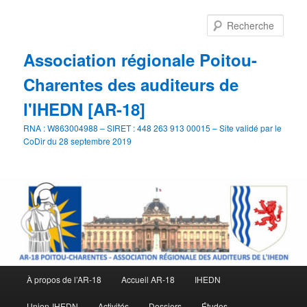
Aller
Aller
au
au
Rech
contenu
contenu
principal
secondaire
Association régionale Poitou-
Charentes des auditeurs de
l'IHEDN [AR-18]
RNA : W863004988 – SIRET : 448 263 913 00015 – Site validé par le
CoDir du 28 septembre 2019
Menu
À propos de l’AR-18
Accueil AR-18
IHEDN
principal
Union-IHEDN
Activités
Dossiers
Études