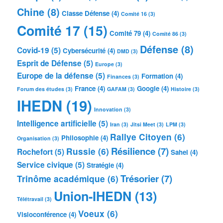
Chine
(8)
Classe Défense
(4)
Comité 16
(3)
Comité 17
(15)
Comité 79
(4)
Comité 86
(3)
Défense
(8)
Covid-19
(5)
Cybersécurité
(4)
DMD
(3)
Esprit de Défense
(5)
Europe
(3)
Europe de la défense
(5)
Formation
(4)
Finances
(3)
France
(4)
Google
(4)
Forum des études
(3)
GAFAM
(3)
Histoire
(3)
IHEDN
(19)
Innovation
(3)
Intelligence artificielle
(5)
Iran
(3)
Jitsi Meet
(3)
LPM
(3)
Rallye Citoyen
(6)
Philosophie
(4)
Organisation
(3)
Résilience
(7)
Russie
(6)
Rochefort
(5)
Sahel
(4)
Service civique
(5)
Stratégie
(4)
Trésorier
(7)
Trinôme académique
(6)
Union-IHEDN
(13)
Télétravail
(3)
Voeux
(6)
Visioconférence
(4)