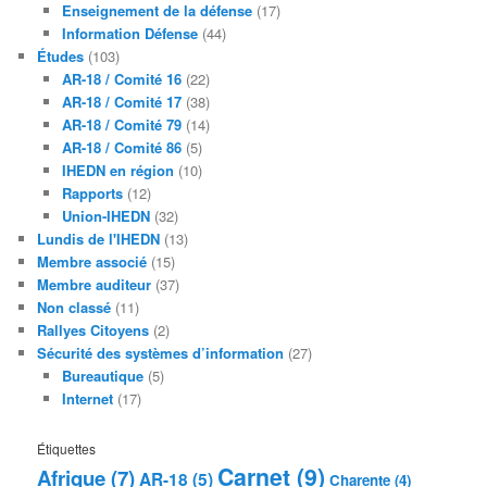
Enseignement de la défense
(17)
Information Défense
(44)
Études
(103)
AR-18 / Comité 16
(22)
AR-18 / Comité 17
(38)
AR-18 / Comité 79
(14)
AR-18 / Comité 86
(5)
IHEDN en région
(10)
Rapports
(12)
Union-IHEDN
(32)
Lundis de l'IHEDN
(13)
Membre associé
(15)
Membre auditeur
(37)
Non classé
(11)
Rallyes Citoyens
(2)
Sécurité des systèmes d’information
(27)
Bureautique
(5)
Internet
(17)
Étiquettes
Carnet
(9)
Afrique
(7)
AR-18
(5)
Charente
(4)