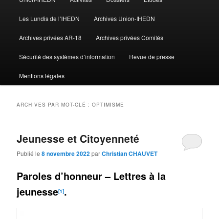
Les Lundis de l’IHEDN
Archives Union-IHEDN
Archives privées AR-18
Archives privées Comités
Sécurité des systèmes d’information
Revue de presse
Mentions légales
ARCHIVES PAR MOT-CLÉ :
OPTIMISME
Jeunesse et Citoyenneté
Publié le
8 novembre 2022
par
Christian CHAUVET
Paroles d’honneur – Lettres à la
jeunesse
.
[1]