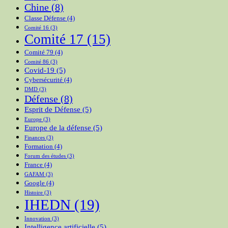
Chine
(8)
Classe Défense
(4)
Comité 16
(3)
Comité 17
(15)
Comité 79
(4)
Comité 86
(3)
Covid-19
(5)
Cybersécurité
(4)
DMD
(3)
Défense
(8)
Esprit de Défense
(5)
Europe
(3)
Europe de la défense
(5)
Finances
(3)
Formation
(4)
Forum des études
(3)
France
(4)
GAFAM
(3)
Google
(4)
Histoire
(3)
IHEDN
(19)
Innovation
(3)
Intelligence artificielle
(5)