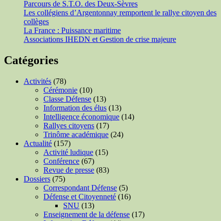
Parcours de S.T.O. des Deux-Sèvres
Les collégiens d’Argentonnay remportent le rallye citoyen des
collèges
La France : Puissance maritime
Associations IHEDN et Gestion de crise majeure
Catégories
Activités
(78)
Cérémonie
(10)
Classe Défense
(13)
Information des élus
(13)
Intelligence économique
(14)
Rallyes citoyens
(17)
Trinôme académique
(24)
Actualité
(157)
Activité ludique
(15)
Conférence
(67)
Revue de presse
(83)
Dossiers
(75)
Correspondant Défense
(5)
Défense et Citoyenneté
(16)
SNU
(13)
Enseignement de la défense
(17)