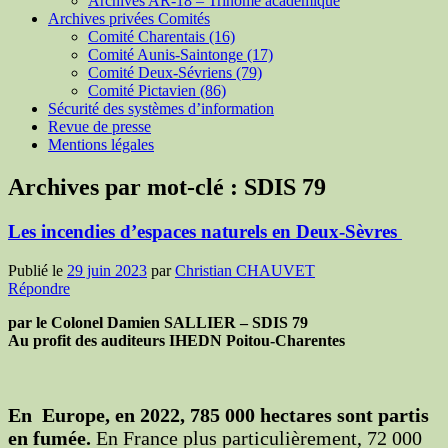
Archives AR-18 – Trinôme académique
Archives privées Comités
Comité Charentais (16)
Comité Aunis-Saintonge (17)
Comité Deux-Sévriens (79)
Comité Pictavien (86)
Sécurité des systèmes d’information
Revue de presse
Mentions légales
Archives par mot-clé :
SDIS 79
Les incendies d’espaces naturels en Deux-Sèvres
Publié le
29 juin 2023
par
Christian CHAUVET
Répondre
par le Colonel Damien SALLIER – SDIS 79
Au profit des auditeurs IHEDN Poitou-Charentes
En Europe, en 2022, 785 000 hectares sont partis
en fumée.
En France plus particulièrement, 72 000