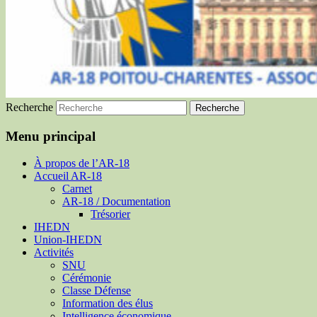
Recherche
Menu principal
À propos de l’AR-18
Accueil AR-18
Carnet
AR-18 / Documentation
Trésorier
IHEDN
Union-IHEDN
Activités
SNU
Cérémonie
Classe Défense
Information des élus
Intelligence économique