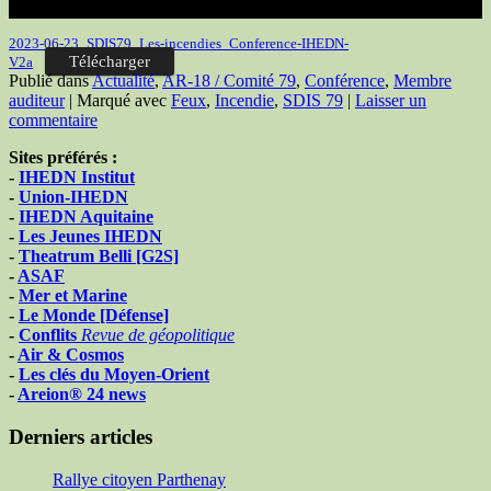
2023-06-23_SDIS79_Les-incendies_Conference-IHEDN-
Télécharger
V2a
Publié dans
Actualité
,
AR-18 / Comité 79
,
Conférence
,
Membre
auditeur
|
Marqué avec
Feux
,
Incendie
,
SDIS 79
|
Laisser un
commentaire
Sites préférés
:
-
IHEDN Institut
-
Union-IHEDN
-
IHEDN Aquitaine
-
Les Jeunes IHEDN
-
Theatrum Belli [G2S]
-
ASAF
-
Mer et Marine
-
Le Monde [Défense]
-
Conflits
Revue de géopolitique
-
Air & Cosmos
-
Les clés du Moyen-Orient
-
Areion® 24 news
Derniers articles
Rallye citoyen Parthenay