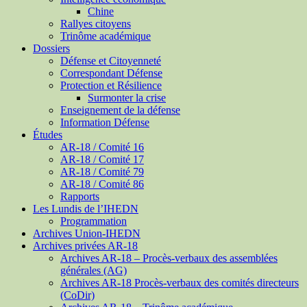
Chine
Rallyes citoyens
Trinôme académique
Dossiers
Défense et Citoyenneté
Correspondant Défense
Protection et Résilience
Surmonter la crise
Enseignement de la défense
Information Défense
Études
AR-18 / Comité 16
AR-18 / Comité 17
AR-18 / Comité 79
AR-18 / Comité 86
Rapports
Les Lundis de l’IHEDN
Programmation
Archives Union-IHEDN
Archives privées AR-18
Archives AR-18 – Procès-verbaux des assemblées
générales (AG)
Archives AR-18 Procès-verbaux des comités directeurs
(CoDir)