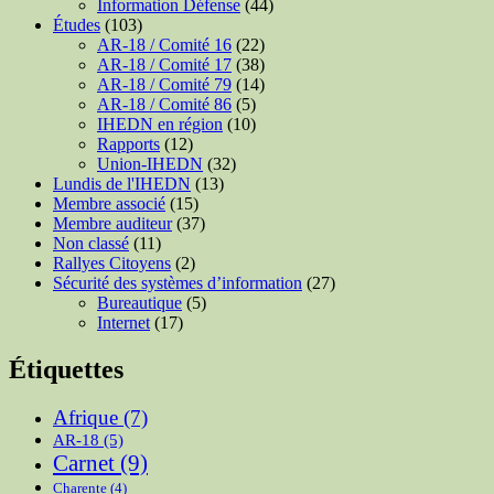
Information Défense
(44)
Études
(103)
AR-18 / Comité 16
(22)
AR-18 / Comité 17
(38)
AR-18 / Comité 79
(14)
AR-18 / Comité 86
(5)
IHEDN en région
(10)
Rapports
(12)
Union-IHEDN
(32)
Lundis de l'IHEDN
(13)
Membre associé
(15)
Membre auditeur
(37)
Non classé
(11)
Rallyes Citoyens
(2)
Sécurité des systèmes d’information
(27)
Bureautique
(5)
Internet
(17)
Étiquettes
Afrique
(7)
AR-18
(5)
Carnet
(9)
Charente
(4)