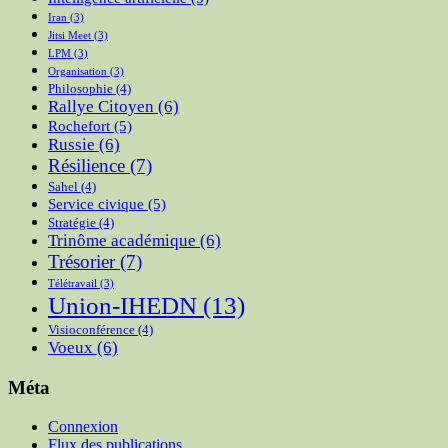
Iran
(3)
Jitsi Meet
(3)
LPM
(3)
Organisation
(3)
Philosophie
(4)
Rallye Citoyen
(6)
Rochefort
(5)
Russie
(6)
Résilience
(7)
Sahel
(4)
Service civique
(5)
Stratégie
(4)
Trinôme académique
(6)
Trésorier
(7)
Télétravail
(3)
Union-IHEDN
(13)
Visioconférence
(4)
Voeux
(6)
Méta
Connexion
Flux des publications