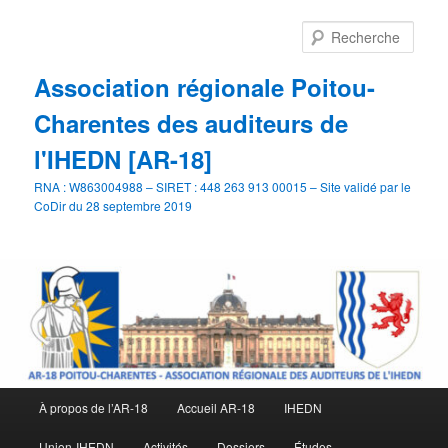
Aller
Aller
au
au
Rech
contenu
contenu
principal
secondaire
Association régionale Poitou-
Charentes des auditeurs de
l'IHEDN [AR-18]
RNA : W863004988 – SIRET : 448 263 913 00015 – Site validé par le
CoDir du 28 septembre 2019
Menu
À propos de l’AR-18
Accueil AR-18
IHEDN
principal
Union-IHEDN
Activités
Dossiers
Études