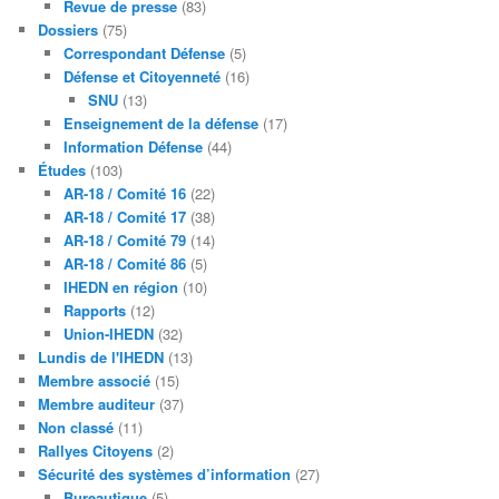
Revue de presse
(83)
Dossiers
(75)
Correspondant Défense
(5)
Défense et Citoyenneté
(16)
SNU
(13)
Enseignement de la défense
(17)
Information Défense
(44)
Études
(103)
AR-18 / Comité 16
(22)
AR-18 / Comité 17
(38)
AR-18 / Comité 79
(14)
AR-18 / Comité 86
(5)
IHEDN en région
(10)
Rapports
(12)
Union-IHEDN
(32)
Lundis de l'IHEDN
(13)
Membre associé
(15)
Membre auditeur
(37)
Non classé
(11)
Rallyes Citoyens
(2)
Sécurité des systèmes d’information
(27)
Bureautique
(5)