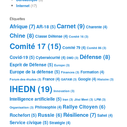
Internet
(17)
Étiquettes
Carnet
(9)
Afrique
(7)
AR-18
(5)
Charente
(4)
Chine
(8)
Classe Défense
(4)
Comité 16
(3)
Comité 17
(15)
Comité 79
(4)
Comité 86
(3)
Défense
(8)
Covid-19
(5)
Cybersécurité
(4)
DMD
(3)
Esprit de Défense
(5)
Europe
(3)
Europe de la défense
(5)
Formation
(4)
Finances
(3)
France
(4)
Google
(4)
Forum des études
(3)
GAFAM
(3)
Histoire
(3)
IHEDN
(19)
Innovation
(3)
Intelligence artificielle
(5)
Iran
(3)
Jitsi Meet
(3)
LPM
(3)
Rallye Citoyen
(6)
Philosophie
(4)
Organisation
(3)
Résilience
(7)
Russie
(6)
Rochefort
(5)
Sahel
(4)
Service civique
(5)
Stratégie
(4)