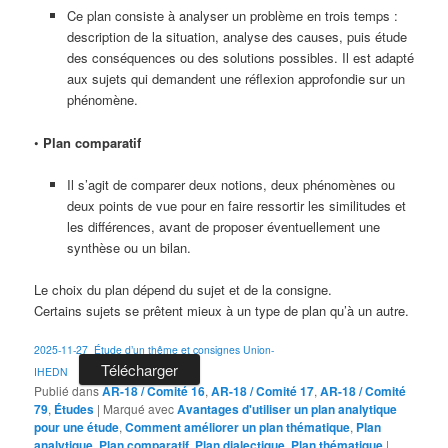
Ce plan consiste à analyser un problème en trois temps :
description de la situation, analyse des causes, puis étude
des conséquences ou des solutions possibles. Il est adapté
aux sujets qui demandent une réflexion approfondie sur un
phénomène.
•
Plan comparatif
Il s’agit de comparer deux notions, deux phénomènes ou
deux points de vue pour en faire ressortir les similitudes et
les différences, avant de proposer éventuellement une
synthèse ou un bilan.
Le choix du plan dépend du sujet et de la consigne.
Certains sujets se prêtent mieux à un type de plan qu’à un autre.
2025-11-27_Étude d’un thême et consignes Union-
Télécharger
IHEDN
Publié dans
AR-18 / Comité 16
,
AR-18 / Comité 17
,
AR-18 / Comité
79
,
Études
|
Marqué avec
Avantages d'utiliser un plan analytique
pour une étude
,
Comment améliorer un plan thématique
,
Plan
analytique
,
Plan comparatif
,
Plan dialectique
,
Plan thématique
|