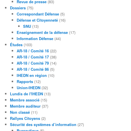
Revue de presse
(83)
Dossiers
(75)
Correspondant Défense
(5)
Défense et Citoyenneté
(16)
SNU
(13)
Enseignement de la défense
(17)
Information Défense
(44)
Études
(103)
AR-18 / Comité 16
(22)
AR-18 / Comité 17
(38)
AR-18 / Comité 79
(14)
AR-18 / Comité 86
(5)
IHEDN en région
(10)
Rapports
(12)
Union-IHEDN
(32)
Lundis de l'IHEDN
(13)
Membre associé
(15)
Membre auditeur
(37)
Non classé
(11)
Rallyes Citoyens
(2)
Sécurité des systèmes d’information
(27)
Bureautique
(5)