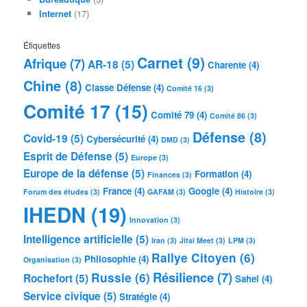
Internet
(17)
Étiquettes
Carnet
(9)
Afrique
(7)
AR-18
(5)
Charente
(4)
Chine
(8)
Classe Défense
(4)
Comité 16
(3)
Comité 17
(15)
Comité 79
(4)
Comité 86
(3)
Défense
(8)
Covid-19
(5)
Cybersécurité
(4)
DMD
(3)
Esprit de Défense
(5)
Europe
(3)
Europe de la défense
(5)
Formation
(4)
Finances
(3)
France
(4)
Google
(4)
Forum des études
(3)
GAFAM
(3)
Histoire
(3)
IHEDN
(19)
Innovation
(3)
Intelligence artificielle
(5)
Iran
(3)
Jitsi Meet
(3)
LPM
(3)
Rallye Citoyen
(6)
Philosophie
(4)
Organisation
(3)
Résilience
(7)
Russie
(6)
Rochefort
(5)
Sahel
(4)
Service civique
(5)
Stratégie
(4)