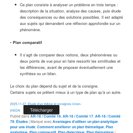
Ce plan consiste à analyser un problème en trois temps :
description de la situation, analyse des causes, puis étude
des conséquences ou des solutions possibles. Il est adapté
aux sujets qui demandent une réflexion approfondie sur un
phénomène.
•
Plan comparatif
Il s’agit de comparer deux notions, deux phénomènes ou
deux points de vue pour en faire ressortir les similitudes et
les différences, avant de proposer éventuellement une
synthèse ou un bilan.
Le choix du plan dépend du sujet et de la consigne.
Certains sujets se prêtent mieux à un type de plan qu’à un autre.
2025-11-27_Étude d’un thême et consignes Union-
Télécharger
IHEDN
Publié dans
AR-18 / Comité 16
,
AR-18 / Comité 17
,
AR-18 / Comité
79
,
Études
|
Marqué avec
Avantages d'utiliser un plan analytique
pour une étude
,
Comment améliorer un plan thématique
,
Plan
analytique
,
Plan comparatif
,
Plan dialectique
,
Plan thématique
|