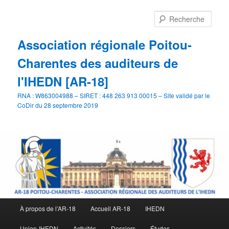
Aller
Aller
au
au
Rech
contenu
contenu
principal
secondaire
Association régionale Poitou-
Charentes des auditeurs de
l'IHEDN [AR-18]
RNA : W863004988 – SIRET : 448 263 913 00015 – Site validé par le
CoDir du 28 septembre 2019
Menu
À propos de l’AR-18
Accueil AR-18
IHEDN
principal
Union-IHEDN
Activités
Dossiers
Études