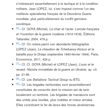
s’intéressant essentiellement à la tactique et à la condition
militaire. Jean LOPEZ, lui, s’est imposé comme l’un des
meilleurs spécialistes français de la Deuxième Guerre
mondiale, plus particulièrement du conflit germano-
soviétique.
[5]
– Cf. GOYA (Michel),
La chair et l’acier. L’armée française
et l’invention de la guerre moderne (1914-1918)
, Éditions
Tallandier, 2004, 479 p.
[6]
– Cf. On notera parmi son abondante bibliographie
LOPEZ (Jean),
Le chaudron de Tcherkassy-Korsun et la
bataille pour le Dniepr (septembre 1943-février 1944)
, Paris,
Economica, 2011, 434 p.
[7]
– Cf. Cf. GOYA (Michel) et LOPEZ (Jean),
L’ours et le
renard. Histoire immédiate de la guerre en Ukraine
, op. cit.
pp. 21-66.
[8]
– Cf. Les
Battalions Tactical Group
ou BTG.
[9]
– Cf. Les brigades territoriales sont essentiellement
constituées de conscrits dont la mission est de tenir
localement un territoire. Les brigades de manœuvre sont
des unités plus lourdes, plus mobiles et mieux armées.
Elles constituent le fer de lance des forces ukrainiennes.