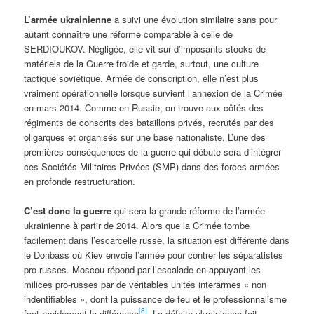
L’armée ukrainienne
a suivi une évolution similaire sans pour
autant connaître une réforme comparable à celle de
SERDIOUKOV. Négligée, elle vit sur d’imposants stocks de
matériels de la Guerre froide et garde, surtout, une culture
tactique soviétique. Armée de conscription, elle n’est plus
vraiment opérationnelle lorsque survient l’annexion de la Crimée
en mars 2014. Comme en Russie, on trouve aux côtés des
régiments de conscrits des bataillons privés, recrutés par des
oligarques et organisés sur une base nationaliste. L’une des
premières conséquences de la guerre qui débute sera d’intégrer
ces Sociétés Militaires Privées (SMP) dans des forces armées
en profonde restructuration.
C’est donc la guerre
qui sera la grande réforme de l’armée
ukrainienne à partir de 2014. Alors que la Crimée tombe
facilement dans l’escarcelle russe, la situation est différente dans
le Donbass où Kiev envoie l’armée pour contrer les séparatistes
pro-russes. Moscou répond par l’escalade en appuyant les
milices pro-russes par de véritables unités interarmes « non
indentifiables », dont la puissance de feu et le professionnalisme
[8]
font rapidement la différence
. La défaite ukrainienne fait