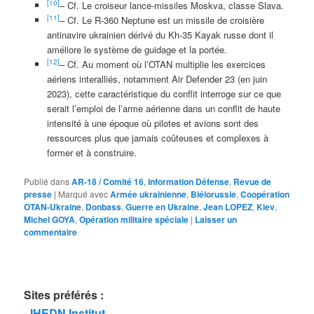
[10]
– Cf. Le croiseur lance-missiles Moskva, classe Slava.
[11]
– Cf. Le R-360 Neptune est un missile de croisière
antinavire ukrainien dérivé du Kh-35 Kayak russe dont il
améliore le système de guidage et la portée.
[12]
– Cf. Au moment où l’OTAN multiplie les exercices
aériens interalliés, notamment Air Defender 23 (en juin
2023), cette caractéristique du conflit interroge sur ce que
serait l’emploi de l’arme aérienne dans un conflit de haute
intensité à une époque où pilotes et avions sont des
ressources plus que jamais coûteuses et complexes à
former et à construire.
Publié dans
AR-18 / Comité 16
,
Information Défense
,
Revue de
presse
|
Marqué avec
Armée ukrainienne
,
Biélorussie
,
Coopération
OTAN-Ukraine
,
Donbass
,
Guerre en Ukraine
,
Jean LOPEZ
,
Kiev
,
Michel GOYA
,
Opération militaire spéciale
|
Laisser un
commentaire
Sites préférés
:
-
IHEDN Institut