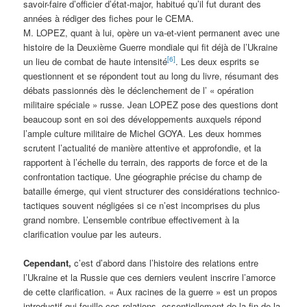
savoir-faire d’officier d’état-major, habitué qu’il fut durant des
années à rédiger des fiches pour le CEMA.
M. LOPEZ, quant à lui, opère un va-et-vient permanent avec une
histoire de la Deuxième Guerre mondiale qui fit déjà de l’Ukraine
[6]
un lieu de combat de haute intensité
. Les deux esprits se
questionnent et se répondent tout au long du livre, résumant des
débats passionnés dès le déclenchement de l’ « opération
militaire spéciale » russe. Jean LOPEZ pose des questions dont
beaucoup sont en soi des développements auxquels répond
l’ample culture militaire de Michel GOYA. Les deux hommes
scrutent l’actualité de manière attentive et approfondie, et la
rapportent à l’échelle du terrain, des rapports de force et de la
confrontation tactique. Une géographie précise du champ de
bataille émerge, qui vient structurer des considérations technico-
tactiques souvent négligées si ce n’est incomprises du plus
grand nombre. L’ensemble contribue effectivement à la
clarification voulue par les auteurs.
Cependant,
c’est d’abord dans l’histoire des relations entre
l’Ukraine et la Russie que ces derniers veulent inscrire l’amorce
de cette clarification. « Aux racines de la guerre » est un propos
introductif qui fouille ces relations, essentiellement de la fin de la