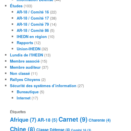
Études
(103)
AR-18 / Comité 16
(22)
AR-18 / Comité 17
(38)
AR-18 / Comité 79
(14)
AR-18 / Comité 86
(5)
IHEDN en région
(10)
Rapports
(12)
Union-IHEDN
(32)
Lundis de l'IHEDN
(13)
Membre associé
(15)
Membre auditeur
(37)
Non classé
(11)
Rallyes Citoyens
(2)
Sécurité des systèmes d’information
(27)
Bureautique
(5)
Internet
(17)
Étiquettes
Carnet
(9)
Afrique
(7)
AR-18
(5)
Charente
(4)
Chine
(8)
Classe Défense
(4)
Comité 16
(3)