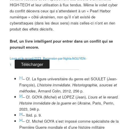
HIGH-TECH et leur utilisation à flux tendus. Même le volet cyber
du conflit décevra ceux qui s’attendaient à un « Pearl Harbor
numérique » côté ukrainien, non qu’il n’ait existé de
cyberattaques (dans les deux sens) mais celles-ci n’ont en rien
produit des effets décisifs.
Bref, un livre intelligent pour entrer dans un conflit qui se
poursuit encore.
Lours-et-le-renard-2023_Recension-par-Nghia-NGUYEN-
Télécharger
1
[1]
– Cf. La figure universitaire du genre est SOULET (Jean-
François),
L’histoire immédiate. Historiographie, sources et
méthodes
, Armand Colin, 2012, 256 p.
[2]
– Cf. GOYA (Michel) et LOPEZ (Jean),
L’ours et le renard.
Histoire immédiate de la guerre en Ukraine
, Paris, Perrin,
2023, 348 p.
[3]
– Ibid. p. 9.
[4]
– Cf. Michel GOYA s’est imposé comme spécialiste de la
Première Guerre mondiale et d’une histoire militaire