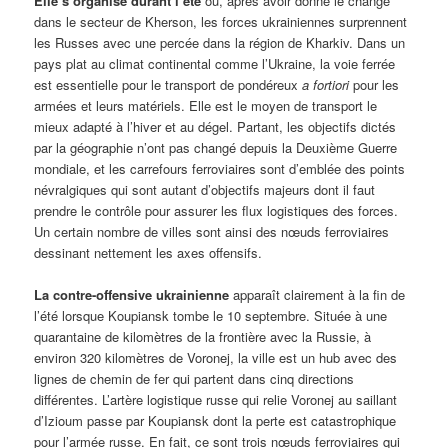
Elle s’organise durant l’été
où, après avoir donné le change
dans le secteur de Kherson, les forces ukrainiennes surprennent
les Russes avec une percée dans la région de Kharkiv. Dans un
pays plat au climat continental comme l’Ukraine, la voie ferrée
est essentielle pour le transport de pondéreux
a fortiori
pour les
armées et leurs matériels. Elle est le moyen de transport le
mieux adapté à l’hiver et au dégel. Partant, les objectifs dictés
par la géographie n’ont pas changé depuis la Deuxième Guerre
mondiale, et les carrefours ferroviaires sont d’emblée des points
névralgiques qui sont autant d’objectifs majeurs dont il faut
prendre le contrôle pour assurer les flux logistiques des forces.
Un certain nombre de villes sont ainsi des nœuds ferroviaires
dessinant nettement les axes offensifs.
La contre-offensive ukrainienne
apparaît clairement à la fin de
l’été lorsque Koupiansk tombe le 10 septembre. Située à une
quarantaine de kilomètres de la frontière avec la Russie, à
environ 320 kilomètres de Voronej, la ville est un hub avec des
lignes de chemin de fer qui partent dans cinq directions
différentes. L’artère logistique russe qui relie Voronej au saillant
d’Izioum passe par Koupiansk dont la perte est catastrophique
pour l’armée russe. En fait, ce sont trois nœuds ferroviaires qui