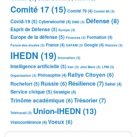
Comité 17
(15)
Comité 79
(4)
Comité 86
(3)
Défense
(8)
Covid-19
(5)
Cybersécurité
(4)
DMD
(3)
Esprit de Défense
(5)
Europe
(3)
Europe de la défense
(5)
Formation
(4)
Finances
(3)
France
(4)
Google
(4)
Forum des études
(3)
GAFAM
(3)
Histoire
(3)
IHEDN
(19)
Innovation
(3)
Intelligence artificielle
(5)
Iran
(3)
Jitsi Meet
(3)
LPM
(3)
Rallye Citoyen
(6)
Philosophie
(4)
Organisation
(3)
Résilience
(7)
Russie
(6)
Rochefort
(5)
Sahel
(4)
Service civique
(5)
Stratégie
(4)
Trésorier
(7)
Trinôme académique
(6)
Union-IHEDN
(13)
Télétravail
(3)
Voeux
(6)
Visioconférence
(4)