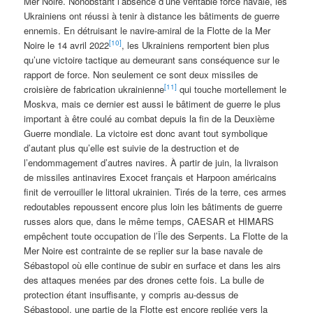
Mer Noire. Nonobstant l’absence d’une véritable force navale, les
Ukrainiens ont réussi à tenir à distance les bâtiments de guerre
ennemis. En détruisant le navire-amiral de la Flotte de la Mer
[10]
Noire le 14 avril 2022
, les Ukrainiens remportent bien plus
qu’une victoire tactique au demeurant sans conséquence sur le
rapport de force. Non seulement ce sont deux missiles de
[11]
croisière de fabrication ukrainienne
qui touche mortellement le
Moskva, mais ce dernier est aussi le bâtiment de guerre le plus
important à être coulé au combat depuis la fin de la Deuxième
Guerre mondiale. La victoire est donc avant tout symbolique
d’autant plus qu’elle est suivie de la destruction et de
l’endommagement d’autres navires. À partir de juin, la livraison
de missiles antinavires Exocet français et Harpoon américains
finit de verrouiller le littoral ukrainien. Tirés de la terre, ces armes
redoutables repoussent encore plus loin les bâtiments de guerre
russes alors que, dans le même temps, CAESAR et HIMARS
empêchent toute occupation de l’Île des Serpents. La Flotte de la
Mer Noire est contrainte de se replier sur la base navale de
Sébastopol où elle continue de subir en surface et dans les airs
des attaques menées par des drones cette fois. La bulle de
protection étant insuffisante, y compris au-dessus de
Sébastopol, une partie de la Flotte est encore repliée vers la