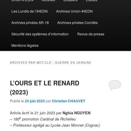
Les Lundis de l’IHEDN
Archives Union-IHEDN
Archives privées AR-18
Archives privées Comités
Sécurité des systèmes d’information
Revue de presse
Mentions légales
ARCHIVES PAR MOT-CLÉ :
GUERRE EN UKRAINE
L’OURS ET LE RENARD
(2023)
Publié le
24 juin 2023
par
Christian CHAUVET
Article écrit le 21 juin 2023 par
Nghia NGUYEN
e
–
180
promotion Cardinal de Richelieu
– Professeur agrégé
au Lycée Jean Monnet (Cognac)