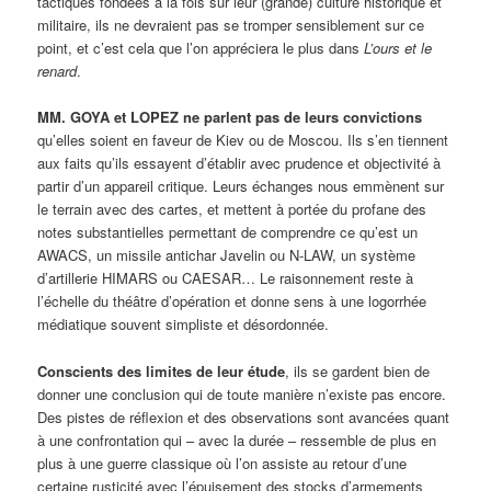
tactiques fondées à la fois sur leur (grande) culture historique et
militaire, ils ne devraient pas se tromper sensiblement sur ce
point, et c’est cela que l’on appréciera le plus dans
L’ours et le
renard
.
MM. GOYA et LOPEZ ne parlent pas de leurs convictions
qu’elles soient en faveur de Kiev ou de Moscou. Ils s’en tiennent
aux faits qu’ils essayent d’établir avec prudence et objectivité à
partir d’un appareil critique. Leurs échanges nous emmènent sur
le terrain avec des cartes, et mettent à portée du profane des
notes substantielles permettant de comprendre ce qu’est un
AWACS, un missile antichar Javelin ou N-LAW, un système
d’artillerie HIMARS ou CAESAR… Le raisonnement reste à
l’échelle du théâtre d’opération et donne sens à une logorrhée
médiatique souvent simpliste et désordonnée.
Conscients des limites de leur étude
, ils se gardent bien de
donner une conclusion qui de toute manière n’existe pas encore.
Des pistes de réflexion et des observations sont avancées quant
à une confrontation qui – avec la durée – ressemble de plus en
plus à une guerre classique où l’on assiste au retour d’une
certaine rusticité avec l’épuisement des stocks d’armements