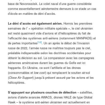
base de Novorossiisk. Le volet naval d’une guerre considérée
comme essentiellement aéroterrestre demeure à ce stade un cas
d’école en matière de déni d’accès.
Le déni d’accès est également aérien.
Hormis les premières
semaines de l’ « opération militaire spéciale », le ciel ukrainien
est resté quasiment vide d’avions et d’hélicoptères du fait de
l’efficacité des systèmes anti-aériens (notamment MANPADS) et
[12]
de pertes importantes
. Un an après le début de l’invasion
russe de 2022, l’armée russe ne maîtrise toujours pas le ciel,
préalable indispensable selon les doctrines occidentales pour
obtenir la décision au sol. La comparaison avec les campagnes
aériennes américaines durant les guerres du Golfe est ici
frappante. En Ukraine, ce sont l’artillerie et les drones
(consommables et
low cost
) qui remplacent le soutien air-sol
(
Close Air Support
) jusqu’à présent assuré par les avions et les
hélicoptères.
S’appuyant sur plusieurs couches de détection
– satellites,
avions d’alerte avancée AWACS, drones HALE de type Global
Hawk – le système anti-aérien ukrainien est actuellement en