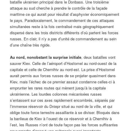
bataille ukrainien principal dans le Donbass. Une troisième
attaque au sud cherche à prendre le contrôle de la façade
maritime ce qui aurait pour résultat d’asphyxier économiquement
le pays. Paradoxalement, le commandement de ces attaques
simultanées reste à la fois centralisé mais géographiquement
dispersé dans les trois districts différents d’où partent les forces
russes. En clair, il n’y a pas d’unité de commandement au sein
d’une chaîne très rigide.
Au nord, nonobstant la surprise initiale
, deux batailles vont
sauver Kiev. Celle de l’aéroport d’Hostomel au nord-ouest de la
capitale et celle de Chernihiv au nord-est. La prise d’Hostomel
aurait permis aux forces russes de se projeter quasiment dans
Kiev, mais l’échec de ce premier assaut condamne celles-ci à
emprunter les rares routes qui mènent jusqu’à la capitale
ukrainienne. Les lourdes colonnes mécanisées russes
s’entassent sur ces axes rapidement encombrés, séparés par
l’immense réservoir du Dniepr situé au nord de la ville, et qui
oblige toute force terrestre assaillante à se diviser. Bloqués dans
la banlieue de Kiev à l’ouest de ce réservoir et à Chernihiv à
l’est, les Russes n’ont de toute façon pas les forces suffisantes
pour prendre d’assaut une métropole aussi importante.