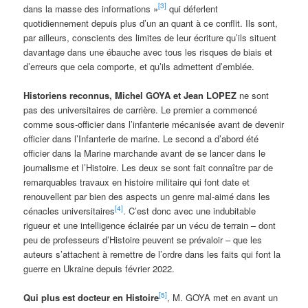
[3]
dans la masse des informations »
qui déferlent
quotidiennement depuis plus d’un an quant à ce conflit. Ils sont,
par ailleurs, conscients des limites de leur écriture qu’ils situent
davantage dans une ébauche avec tous les risques de biais et
d’erreurs que cela comporte, et qu’ils admettent d’emblée.
Historiens reconnus, Michel GOYA et Jean LOPEZ
ne sont
pas des universitaires de carrière. Le premier a commencé
comme sous-officier dans l’infanterie mécanisée avant de devenir
officier dans l’Infanterie de marine. Le second a d’abord été
officier dans la Marine marchande avant de se lancer dans le
journalisme et l’Histoire. Les deux se sont fait connaître par de
remarquables travaux en histoire militaire qui font date et
renouvellent par bien des aspects un genre mal-aimé dans les
[4]
cénacles universitaires
. C’est donc avec une indubitable
rigueur et une intelligence éclairée par un vécu de terrain – dont
peu de professeurs d’Histoire peuvent se prévaloir – que les
auteurs s’attachent à remettre de l’ordre dans les faits qui font la
guerre en Ukraine depuis février 2022.
[5]
Qui plus est docteur en Histoire
, M. GOYA met en avant un