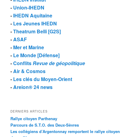
-
Union-IHEDN
-
IHEDN Aquitaine
-
Les Jeunes IHEDN
-
Theatrum Belli [G2S]
-
ASAF
-
Mer et Marine
-
Le Monde [Défense]
-
Conflits
Revue de géopolitique
-
Air & Cosmos
-
Les clés du Moyen-Orient
-
Areion® 24 news
DERNIERS ARTICLES
Rallye citoyen Parthenay
Parcours de S.T.O. des Deux-Sèvres
Les collégiens d’Argentonnay remportent le rallye citoyen