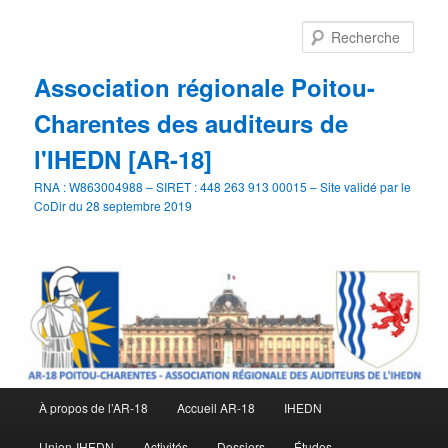
Aller
Aller
au
au
Rech
contenu
contenu
principal
secondaire
Association régionale Poitou-
Charentes des auditeurs de
l'IHEDN [AR-18]
RNA : W863004988 – SIRET : 448 263 913 00015 – Site validé par le
CoDir du 28 septembre 2019
Menu
À propos de l’AR-18
Accueil AR-18
IHEDN
principal
Union-IHEDN
Activités
Dossiers
Études