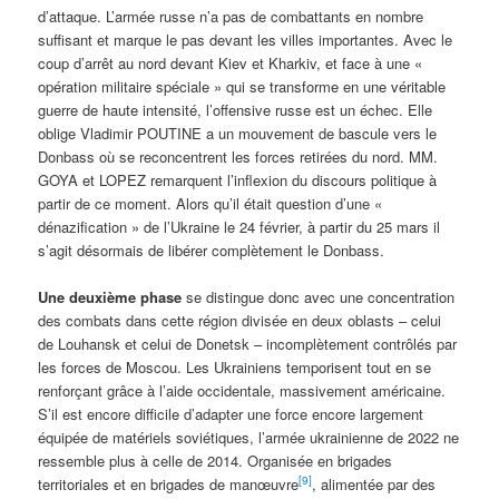
d’attaque. L’armée russe n’a pas de combattants en nombre
suffisant et marque le pas devant les villes importantes. Avec le
coup d’arrêt au nord devant Kiev et Kharkiv, et face à une «
opération militaire spéciale » qui se transforme en une véritable
guerre de haute intensité, l’offensive russe est un échec. Elle
oblige Vladimir POUTINE a un mouvement de bascule vers le
Donbass où se reconcentrent les forces retirées du nord. MM.
GOYA et LOPEZ remarquent l’inflexion du discours politique à
partir de ce moment. Alors qu’il était question d’une «
dénazification » de l’Ukraine le 24 février, à partir du 25 mars il
s’agit désormais de libérer complètement le Donbass.
Une deuxième phase
se distingue donc avec une concentration
des combats dans cette région divisée en deux oblasts – celui
de Louhansk et celui de Donetsk – incomplètement contrôlés par
les forces de Moscou. Les Ukrainiens temporisent tout en se
renforçant grâce à l’aide occidentale, massivement américaine.
S’il est encore difficile d’adapter une force encore largement
équipée de matériels soviétiques, l’armée ukrainienne de 2022 ne
ressemble plus à celle de 2014. Organisée en brigades
[9]
territoriales et en brigades de manœuvre
, alimentée par des