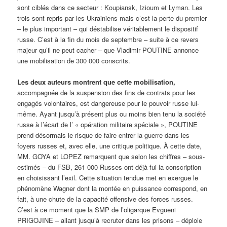
sont ciblés dans ce secteur : Koupiansk, Izioum et Lyman. Les
trois sont repris par les Ukrainiens mais c’est la perte du premier
– le plus important – qui déstabilise véritablement le dispositif
russe. C’est à la fin du mois de septembre – suite à ce revers
majeur qu’il ne peut cacher – que Vladimir POUTINE annonce
une mobilisation de 300 000 conscrits.
Les deux auteurs montrent que cette mobilisation,
accompagnée de la suspension des fins de contrats pour les
engagés volontaires, est dangereuse pour le pouvoir russe lui-
même. Ayant jusqu’à présent plus ou moins bien tenu la société
russe à l’écart de l’ « opération militaire spéciale », POUTINE
prend désormais le risque de faire entrer la guerre dans les
foyers russes et, avec elle, une critique politique. À cette date,
MM. GOYA et LOPEZ remarquent que selon les chiffres – sous-
estimés – du FSB, 261 000 Russes ont déjà fui la conscription
en choisissant l’exil. Cette situation tendue met en exergue le
phénomène Wagner dont la montée en puissance correspond, en
fait, à une chute de la capacité offensive des forces russes.
C’est à ce moment que la SMP de l’oligarque Evgueni
PRIGOJINE – allant jusqu’à recruter dans les prisons – déploie