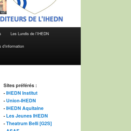
s
Les Lundis de l’IHEDN
 d’information
Sites préférés
:
-
IHEDN Institut
-
Union-IHEDN
-
IHEDN Aquitaine
-
Les Jeunes IHEDN
-
Theatrum Belli [G2S]
-
ASAF