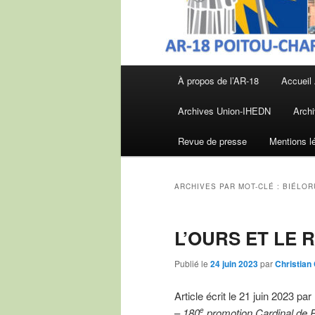
Menu
À propos de l’AR-18
Accueil
principal
Archives Union-IHEDN
Archi
Revue de presse
Mentions l
ARCHIVES PAR MOT-CLÉ :
BIÉLOR
L’OURS ET LE 
Publié le
24 juin 2023
par
Christia
Article écrit le 21 juin 2023 par
–
180
promotion Cardinal de R
e