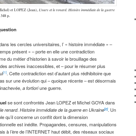
Michel) et LOPEZ (Jean),
L’ours et le renard. Histoire immédiate de la guerre
 348 p.
question
dans les cercles universitaires, l’ « histoire immédiate » –
 temps présent » – porte en elle une contradiction
e du métier d’historien à savoir le brouillage des
 des archives inaccessibles, et – pour le résumer plus
ul
. Cette contradiction est d’autant plus rédhibitoire que
[1]
as sur une évolution qui – quoique récente – est désormais
 inachevée,
a fortiori
une guerre.
quel
se sont confrontés Jean LOPEZ et Michel GOYA dans
 le renard
.
Histoire immédiate de la guerre en Ukraine
. Un
[2]
le qu’il concerne un conflit dont la dimension
ionnelle est inédite. Propagandes, censures, manipulations
is à l’ère de l’INTERNET haut débit, des réseaux sociaux