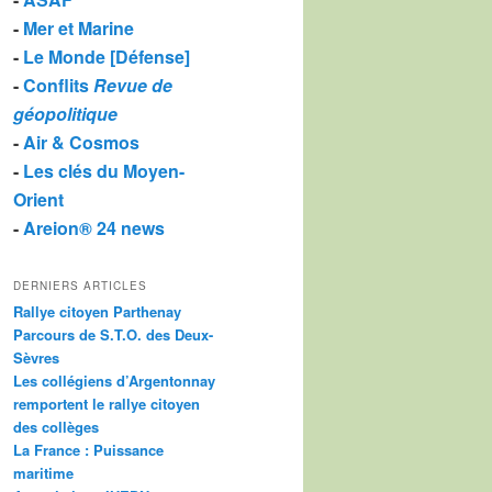
-
Mer et Marine
-
Le Monde [Défense]
-
Conflits
Revue de
géopolitique
-
Air & Cosmos
-
Les clés du Moyen-
Orient
-
Areion® 24 news
DERNIERS ARTICLES
Rallye citoyen Parthenay
Parcours de S.T.O. des Deux-
Sèvres
Les collégiens d’Argentonnay
remportent le rallye citoyen
des collèges
La France : Puissance
maritime