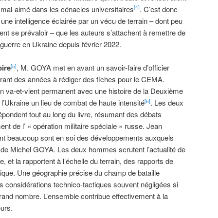
 mal-aimé dans les cénacles universitaires
. C’est donc
[4]
 une intelligence éclairée par un vécu de terrain – dont peu
ent se prévaloir – que les auteurs s’attachent à remettre de
la guerre en Ukraine depuis février 2022.
oire
, M. GOYA met en avant un savoir-faire d’officier
[5]
 durant des années à rédiger des fiches pour le CEMA.
un va-et-vient permanent avec une histoire de la Deuxième
 l’Ukraine un lieu de combat de haute intensité
. Les deux
[6]
répondent tout au long du livre, résumant des débats
t de l’ « opération militaire spéciale » russe. Jean
t beaucoup sont en soi des développements auxquels
re de Michel GOYA. Les deux hommes scrutent l’actualité de
, et la rapportent à l’échelle du terrain, des rapports de
ctique. Une géographie précise du champ de bataille
es considérations technico-tactiques souvent négligées si
rand nombre. L’ensemble contribue effectivement à la
eurs.