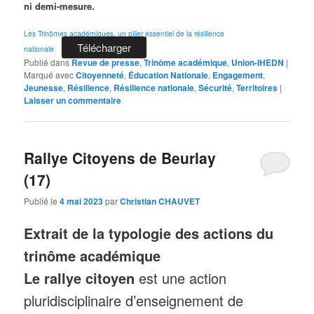
ni demi-mesure.
Les Trinômes académiques, un pilier essentiel de la résilience
Télécharger
nationale
Publié dans
Revue de presse
,
Trinôme académique
,
Union-IHEDN
|
Marqué avec
Citoyenneté
,
Éducation Nationale
,
Engagement
,
Jeunesse
,
Résilience
,
Résilience nationale
,
Sécurité
,
Territoires
|
Laisser un commentaire
Rallye Citoyens de Beurlay
(17)
Publié le
4 mai 2023
par
Christian CHAUVET
Extrait de la typologie des actions du
trinôme académique
Le rallye citoyen
est une action
pluridisciplinaire d’enseignement de