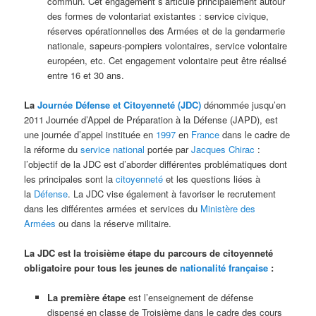
commun. Cet engagement s’articule principalement autour
des formes de volontariat existantes : service civique,
réserves opérationnelles des Armées et de la gendarmerie
nationale, sapeurs-pompiers volontaires, service volontaire
européen, etc. Cet engagement volontaire peut être réalisé
entre 16 et 30 ans.
La
Journée Défense et Citoyenneté (JDC)
dénommée jusqu’en
2011
Journée d’Appel de Préparation à la Défense (JAPD), est
une journée d’appel instituée en
1997
en
France
dans le cadre de
la réforme du
service national
portée par
Jacques Chirac
:
l’objectif de la JDC est d’aborder différentes problématiques dont
les principales sont la
citoyenneté
et les questions liées à
la
Défense
. La JDC vise également à favoriser le recrutement
dans les différentes armées et services du
Ministère des
Armées
ou dans la réserve militaire.
La JDC est la troisième étape du parcours de citoyenneté
obligatoire pour tous les jeunes de
nationalité française
:
La première étape
est l’enseignement de défense
dispensé en classe de Troisième dans le cadre des cours