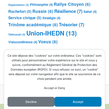
Rallye Citoyen
(6)
Philosophie
(4)
Organisation
(3)
Résilience
(7)
Russie
(6)
Rochefort
(5)
Sahel
(4)
Service civique
(5)
Stratégie
(4)
Trésorier
(7)
Trinôme académique
(6)
Union-IHEDN
(13)
Télétravail
(3)
Voeux
(6)
Visioconférence
(4)
MÉTA
Ce site dépose des "cookies" sur votre ordinateur. Ces "cookies" sont
Connexion
utilisés pour personnaliser votre expérience sur le site et vous y
suivre, conformément au Réglement Général de Protection des
Flux des publications
Données européen (RGPD). Si vous refusez ce suivi, un "cookie"
Flux des commentaires
sera déposé sur votre navigateur afin que le site se souvienne de ce
Site de WordPress-FR
choix pendant une année.
Accept or Deny
Mentions légales
Fièrement propulsé par WordPress
Decline
Accept