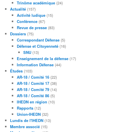
Trinôme académique
(24)
Actualité
(157)
Activité ludique
(15)
Conférence
(67)
Revue de presse
(83)
Dossiers
(75)
Correspondant Défense
(5)
Défense et Citoyenneté
(16)
SNU
(13)
Enseignement de la défense
(17)
Information Défense
(44)
Études
(103)
AR-18 / Comité 16
(22)
AR-18 / Comité 17
(38)
AR-18 / Comité 79
(14)
AR-18 / Comité 86
(5)
IHEDN en région
(10)
Rapports
(12)
Union-IHEDN
(32)
Lundis de l'IHEDN
(13)
Membre associé
(15)