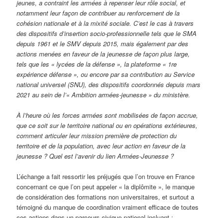
jeunes, a contraint les armées à repenser leur rôle social, et
notamment leur façon de contribuer au renforcement de la
cohésion nationale et à la mixité sociale. C’est le cas à travers
des dispositifs d’insertion socio-professionnelle tels que le SMA
depuis 1961 et le SMV depuis 2015, mais également par des
actions menées en faveur de la jeunesse de façon plus large,
tels que les « lycées de la défense », la plateforme « 1re
expérience défense », ou encore par sa contribution au Service
national universel (SNU), des dispositifs coordonnés depuis mars
2021 au sein de l’« Ambition armées-jeunesse » du ministère.
À l’heure où les forces armées sont mobilisées de façon accrue,
que ce soit sur le territoire national ou en opérations extérieures,
comment articuler leur mission première de protection du
territoire et de la population, avec leur action en faveur de la
jeunesse ? Quel est l’avenir du lien Armées-Jeunesse ?
L’échange a fait ressortir les préjugés que l’on trouve en France
concernant ce que l’on peut appeler « la diplômite », le manque
de considération des formations non universitaires, et surtout a
témoigné du manque de coordination vraiment efficace de toutes
ces actions dans un parcours civique national incluant :