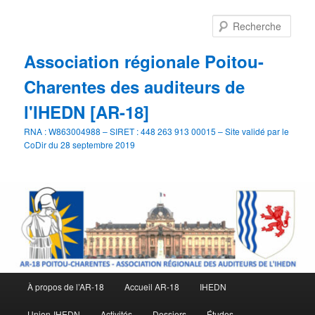
Aller
Aller
au
au
Rech
contenu
contenu
principal
secondaire
Association régionale Poitou-
Charentes des auditeurs de
l'IHEDN [AR-18]
RNA : W863004988 – SIRET : 448 263 913 00015 – Site validé par le
CoDir du 28 septembre 2019
Menu
À propos de l’AR-18
Accueil AR-18
IHEDN
principal
Union-IHEDN
Activités
Dossiers
Études