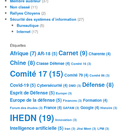
Membre auditeur
(37)
Non classé
(11)
Rallyes Citoyens
(2)
Sécurité des systèmes d’information
(27)
Bureautique
(5)
Internet
(17)
Étiquettes
Carnet
(9)
Afrique
(7)
AR-18
(5)
Charente
(4)
Chine
(8)
Classe Défense
(4)
Comité 16
(3)
Comité 17
(15)
Comité 79
(4)
Comité 86
(3)
Défense
(8)
Covid-19
(5)
Cybersécurité
(4)
DMD
(3)
Esprit de Défense
(5)
Europe
(3)
Europe de la défense
(5)
Formation
(4)
Finances
(3)
France
(4)
Google
(4)
Forum des études
(3)
GAFAM
(3)
Histoire
(3)
IHEDN
(19)
Innovation
(3)
Intelligence artificielle
(5)
Iran
(3)
Jitsi Meet
(3)
LPM
(3)