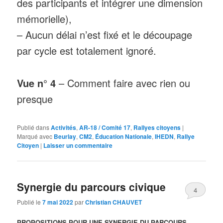
des participants et intégrer une dimension
mémorielle),
– Aucun délai n’est fixé et le découpage
par cycle est totalement ignoré.
Vue n° 4
– Comment faire avec rien ou
presque
Publié dans
Activités
,
AR-18 / Comité 17
,
Rallyes citoyens
|
Marqué avec
Beurlay
,
CM2
,
Éducation Nationale
,
IHEDN
,
Rallye
Citoyen
|
Laisser un commentaire
Synergie du parcours civique
4
Publié le
7 mai 2022
par
Christian CHAUVET
PROPOSITIONS POUR UNE SYNERGIE DU PARCOURS