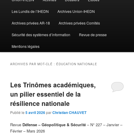
Les Lundis de l’IHEDN
Archives Union-IHEDN
Archives privées AR-18
Archives privées Comités
Sécurité des systèmes d’information
Revue de presse
Mentions légales
ARCHIVES PAR MOT-CLÉ :
ÉDUCATION NATIONALE
Les Trinômes académiques,
un pilier essentiel de la
résilience nationale
Publié le
5 avril 2026
par
Christian CHAUVET
Revue
Défense – Géopolitique & Sécurité
– N° 227 – Janvier –
Février – Mars 2026