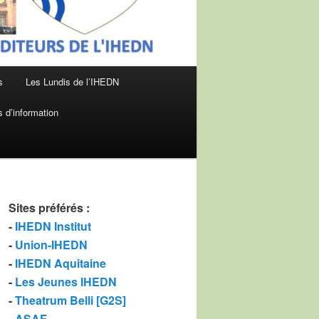
s
Les Lundis de l’IHEDN
 d’information
Sites préférés
:
-
IHEDN Institut
-
Union-IHEDN
-
IHEDN Aquitaine
-
Les Jeunes IHEDN
-
Theatrum Belli [G2S]
-
ASAF