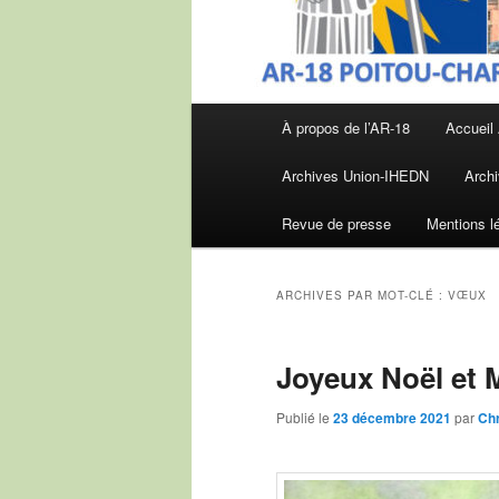
Menu
À propos de l’AR-18
Accueil
principal
Archives Union-IHEDN
Archi
Revue de presse
Mentions l
ARCHIVES PAR MOT-CLÉ :
VŒUX
Joyeux Noël et 
Publié le
23 décembre 2021
par
Ch