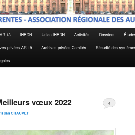
 AR-18
IHEDN
Union-IHEDN
Activités
Dossiers
Étude
ves privées AR-18
Archives privées Comités
Sécurité des systèmes
égales
Meilleurs vœux 2022
4
ristian CHAUVET