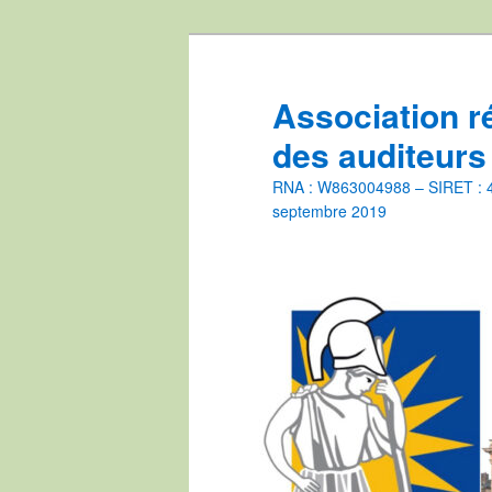
Aller
Aller
au
au
contenu
contenu
Association r
principal
secondaire
des auditeurs
RNA : W863004988 – SIRET : 44
septembre 2019