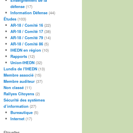
Enseignement de la
défense
(17)
Information Défense
(44)
Études
(103)
AR-18 / Comité 16
(22)
AR-18 / Comité 17
(38)
AR-18 / Comité 79
(14)
AR-18 / Comité 86
(5)
IHEDN en région
(10)
Rapports
(12)
Union-IHEDN
(32)
Lundis de l'IHEDN
(13)
Membre associé
(15)
Membre auditeur
(37)
Non classé
(11)
Rallyes Citoyens
(2)
Sécurité des systèmes
d’information
(27)
Bureautique
(5)
Internet
(17)
Étiquettes