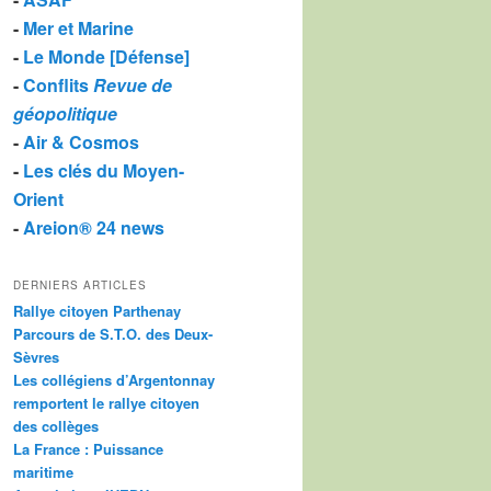
-
Mer et Marine
-
Le Monde [Défense]
-
Conflits
Revue de
géopolitique
-
Air & Cosmos
-
Les clés du Moyen-
Orient
-
Areion® 24 news
DERNIERS ARTICLES
Rallye citoyen Parthenay
Parcours de S.T.O. des Deux-
Sèvres
Les collégiens d’Argentonnay
remportent le rallye citoyen
des collèges
La France : Puissance
maritime