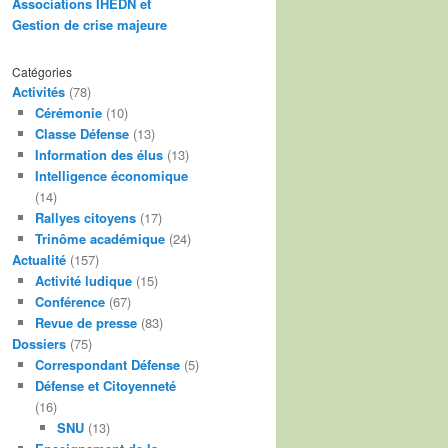
Associations IHEDN et
Gestion de crise majeure
Catégories
Activités
(78)
Cérémonie
(10)
Classe Défense
(13)
Information des élus
(13)
Intelligence économique
(14)
Rallyes citoyens
(17)
Trinôme académique
(24)
Actualité
(157)
Activité ludique
(15)
Conférence
(67)
Revue de presse
(83)
Dossiers
(75)
Correspondant Défense
(5)
Défense et Citoyenneté
(16)
SNU
(13)