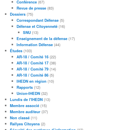
Conférence
(67)
Revue de presse
(83)
Dossiers
(75)
Correspondant Défense
(5)
Défense et Citoyenneté
(16)
SNU
(13)
Enseignement de la défense
(17)
Information Défense
(44)
Études
(103)
AR-18 / Comité 16
(22)
AR-18 / Comité 17
(38)
AR-18 / Comité 79
(14)
AR-18 / Comité 86
(5)
IHEDN en région
(10)
Rapports
(12)
Union-IHEDN
(32)
Lundis de l'IHEDN
(13)
Membre associé
(15)
Membre auditeur
(37)
Non classé
(11)
Rallyes Citoyens
(2)
Sécurité des systèmes d’information
(27)