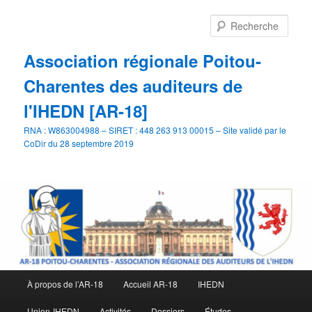
Aller
Aller
au
au
Rech
contenu
contenu
principal
secondaire
Association régionale Poitou-
Charentes des auditeurs de
l'IHEDN [AR-18]
RNA : W863004988 – SIRET : 448 263 913 00015 – Site validé par le
CoDir du 28 septembre 2019
Menu
À propos de l’AR-18
Accueil AR-18
IHEDN
principal
Union-IHEDN
Activités
Dossiers
Études