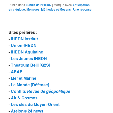
Publié dans
Lundis de l'IHEDN
|
Marqué avec
Anticipation
stratégique
,
Menaces
,
Méthodes et Moyens
|
Une
réponse
Sites préférés
:
-
IHEDN Institut
-
Union-IHEDN
-
IHEDN Aquitaine
-
Les Jeunes IHEDN
-
Theatrum Belli [G2S]
-
ASAF
-
Mer et Marine
-
Le Monde [Défense]
-
Conflits
Revue de géopolitique
-
Air & Cosmos
-
Les clés du Moyen-Orient
-
Areion® 24 news