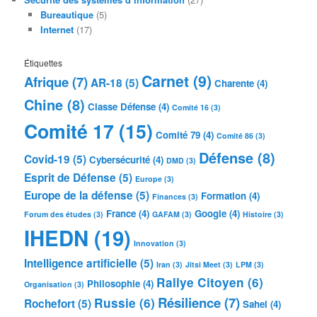
Bureautique
(5)
Internet
(17)
Étiquettes
Carnet
(9)
Afrique
(7)
AR-18
(5)
Charente
(4)
Chine
(8)
Classe Défense
(4)
Comité 16
(3)
Comité 17
(15)
Comité 79
(4)
Comité 86
(3)
Défense
(8)
Covid-19
(5)
Cybersécurité
(4)
DMD
(3)
Esprit de Défense
(5)
Europe
(3)
Europe de la défense
(5)
Formation
(4)
Finances
(3)
France
(4)
Google
(4)
Forum des études
(3)
GAFAM
(3)
Histoire
(3)
IHEDN
(19)
Innovation
(3)
Intelligence artificielle
(5)
Iran
(3)
Jitsi Meet
(3)
LPM
(3)
Rallye Citoyen
(6)
Philosophie
(4)
Organisation
(3)
Résilience
(7)
Russie
(6)
Rochefort
(5)
Sahel
(4)