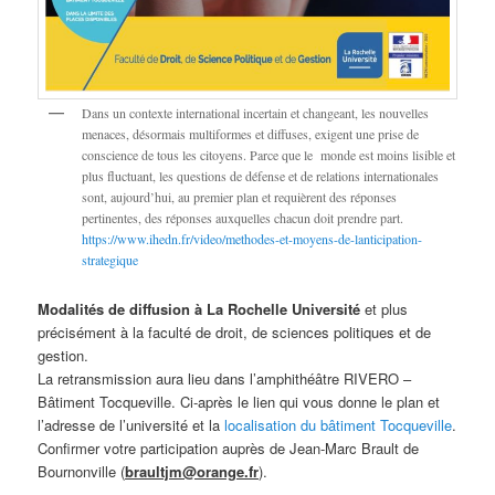
Dans un contexte international incertain et changeant, les nouvelles
menaces, désormais multiformes et diffuses, exigent une prise de
conscience de tous les citoyens. Parce que le monde est moins lisible et
plus fluctuant, les questions de défense et de relations internationales
sont, aujourd’hui, au premier plan et requièrent des réponses
pertinentes, des réponses auxquelles chacun doit prendre part.
https://www.ihedn.fr/video/methodes-et-moyens-de-lanticipation-
strategique
Modalités de diffusion à La Rochelle
Université
et plus
précisément à la faculté de droit, de sciences politiques et de
gestion.
La retransmission aura lieu dans l’amphithéâtre RIVERO –
Bâtiment Tocqueville. Ci-après le lien qui vous donne le plan et
l’adresse de l’université et la
localisation du bâtiment Tocqueville
.
Confirmer votre participation auprès de Jean-Marc Brault de
Bournonville (
braultjm@orange.fr
).