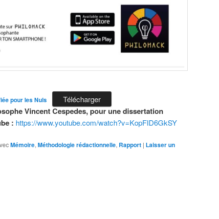
Télécharger
iée pour les Nuls
osophe Vincent Cespedes, pour une dissertation
ube :
https://www.youtube.com/watch?v=KopFID6GkSY
vec
Mémoire
,
Méthodologie rédactionnelle
,
Rapport
|
Laisser un