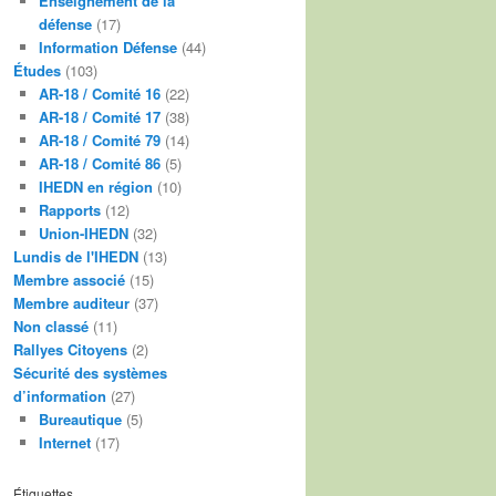
Enseignement de la
défense
(17)
Information Défense
(44)
Études
(103)
AR-18 / Comité 16
(22)
AR-18 / Comité 17
(38)
AR-18 / Comité 79
(14)
AR-18 / Comité 86
(5)
IHEDN en région
(10)
Rapports
(12)
Union-IHEDN
(32)
Lundis de l'IHEDN
(13)
Membre associé
(15)
Membre auditeur
(37)
Non classé
(11)
Rallyes Citoyens
(2)
Sécurité des systèmes
d’information
(27)
Bureautique
(5)
Internet
(17)
Étiquettes