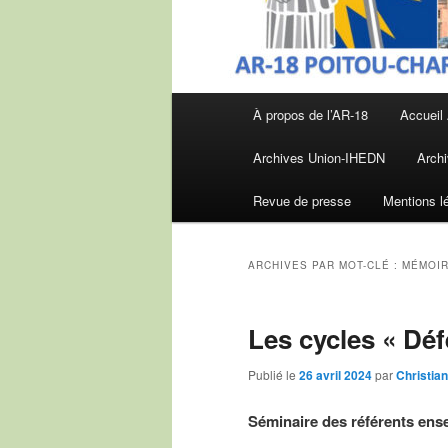
Menu
À propos de l’AR-18
Accueil
principal
Archives Union-IHEDN
Archi
Revue de presse
Mentions l
ARCHIVES PAR MOT-CLÉ :
MÉMOI
Les cycles « Dé
Publié le
26 avril 2024
par
Christi
Séminaire des référents ens