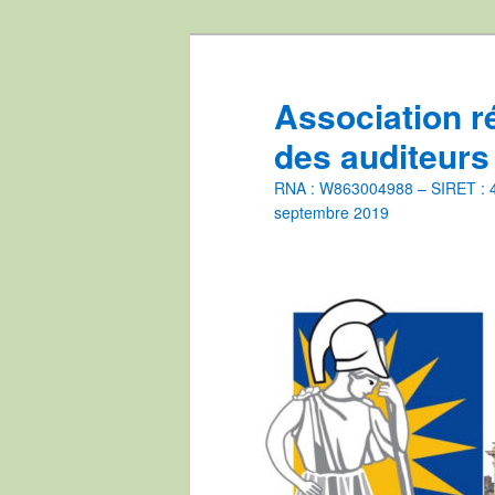
Aller
Aller
au
au
contenu
contenu
Association r
principal
secondaire
des auditeurs
RNA : W863004988 – SIRET : 44
septembre 2019