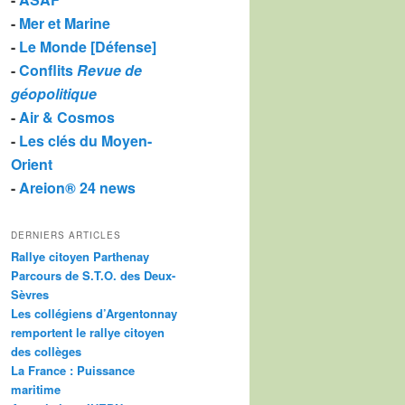
-
Mer et Marine
-
Le Monde [Défense]
-
Conflits
Revue de
géopolitique
-
Air & Cosmos
-
Les clés du Moyen-
Orient
-
Areion® 24 news
DERNIERS ARTICLES
Rallye citoyen Parthenay
Parcours de S.T.O. des Deux-
Sèvres
Les collégiens d’Argentonnay
remportent le rallye citoyen
des collèges
La France : Puissance
maritime