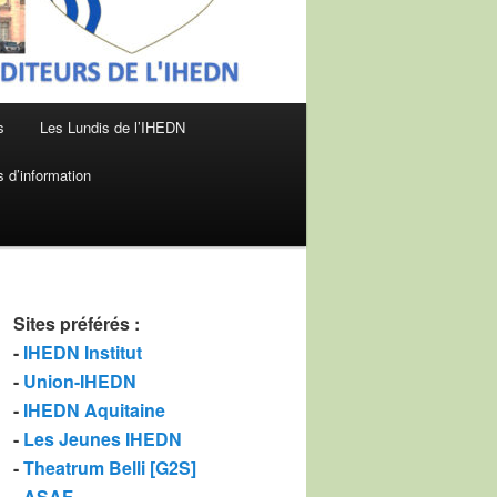
s
Les Lundis de l’IHEDN
 d’information
Sites préférés
:
-
IHEDN Institut
-
Union-IHEDN
-
IHEDN Aquitaine
-
Les Jeunes IHEDN
-
Theatrum Belli [G2S]
-
ASAF