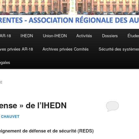
 AR-18
IHEDN
Union-IHEDN
Activités
Dossiers
Étude
ves privées AR-18
Archives privées Comités
Sécurité des systèmes
égales
RE
fense » de l’IHEDN
an CHAUVET
eignement de défense et de sécurité (REDS)