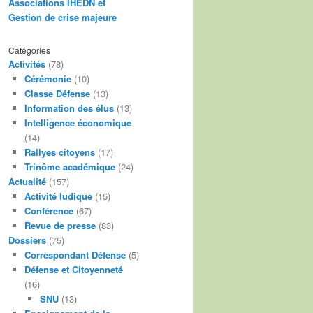
Associations IHEDN et
Gestion de crise majeure
Catégories
Activités
(78)
Cérémonie
(10)
Classe Défense
(13)
Information des élus
(13)
Intelligence économique
(14)
Rallyes citoyens
(17)
Trinôme académique
(24)
Actualité
(157)
Activité ludique
(15)
Conférence
(67)
Revue de presse
(83)
Dossiers
(75)
Correspondant Défense
(5)
Défense et Citoyenneté
(16)
SNU
(13)