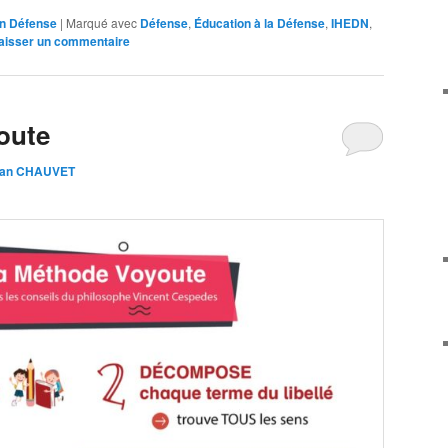
on Défense
|
Marqué avec
Défense
,
Éducation à la Défense
,
IHEDN
,
aisser un commentaire
oute
tian CHAUVET