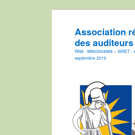
Aller
Aller
au
au
contenu
contenu
Association r
principal
secondaire
des auditeurs
RNA : W863004988 – SIRET : 44
septembre 2019