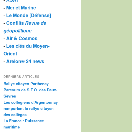
-
Mer et Marine
-
Le Monde [Défense]
-
Conflits
Revue de
géopolitique
-
Air & Cosmos
-
Les clés du Moyen-
Orient
-
Areion® 24 news
DERNIERS ARTICLES
Rallye citoyen Parthenay
Parcours de S.T.O. des Deux-
Sèvres
Les collégiens d’Argentonnay
remportent le rallye citoyen
des collèges
La France : Puissance
maritime