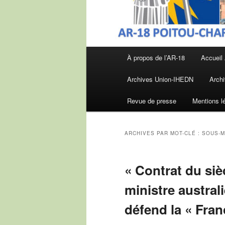
Menu
À propos de l’AR-18
Accueil
principal
Archives Union-IHEDN
Archi
Revue de presse
Mentions l
ARCHIVES PAR MOT-CLÉ :
SOUS-M
« Contrat du sièc
ministre austral
défend la « Fra