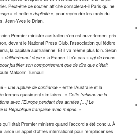
ier. Peut-être ce soutien affiché consolera-t-il Paris qui ne
onge
» et cette «
duplicité
», pour reprendre les mots du
es, Jean-Yves le Drian.
cien Premier ministre australien s’en est ouvertement pris
on, devant le National Press Club, l’association qui fédère
rra, la capitale australienne. Et il va même plus loin. Selon
a «
délibérément dupé
» la France. Il n’a pas «
agi de bonne
t pour justifier son comportement que de dire que c’était
joute Malcolm Turnbull.
ué «
une rupture de confiance
» entre l’Australie et la
e termes quasiment similaires : «
Cette trahison de la
tions avec l’Europe pendant des années […] Le
té la République française avec mépris.
»
e qu’il était Premier ministre quand l’accord a été conclu. À
lie lance un appel d’offres international pour remplacer ses