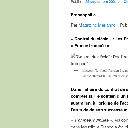
Publié le
29 septembre 2021
par
Ch
Francophilie
Par
Magazine Marianne
– Publ
« Contrat du siècle » : l’ex-
« France trompée »
Malcolm Turnbull, l’ancien Premie
assure aujourd’hui la France de s
Dans l’affaire du contrat de 
compter sur le soutien d’un
australien, à l’origine de l’
l’attitude de son successeur
«
Trompée, humiliée
». Malcol
dans laquelle la France a été 