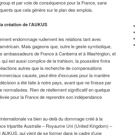
group et par voie de conséquence pour la France, sans
ents que cela génère sur le plan des emplois.
 la création de l’AUKUS
énement endommage rudement les relations tant avec
américain. Mais gageons que, outre le geste symbolique,
 des ambassadeurs de France à Canberra et à Washington, et
ui est aussi complice de la trahison, la poussière finira
réactions autres que la recherche de compensations
ommerciaux causés, peut-être d’excuses pour la manière
 décision a été faite à notre pays, avant que ne finisse par
e normalisées. Rien de réellement significatif en quelque
 rêvée pour la France de reprendre son indépendance
e internationale va bien au-delà du dommage créé à la
iance tripartite Australie – Royaume Uni (United Kingdom) –
it AUKUS, qui vient de se former dans le cadre d’une