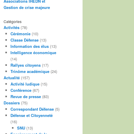
Associations IHEDN et
Gestion de crise majeure
Catégories
Activités
(78)
Cérémonie
(10)
Classe Défense
(13)
Information des élus
(13)
Intelligence économique
(14)
Rallyes citoyens
(17)
Trinôme académique
(24)
Actualité
(157)
Activité ludique
(15)
Conférence
(67)
Revue de presse
(83)
Dossiers
(75)
Correspondant Défense
(5)
Défense et Citoyenneté
(16)
SNU
(13)