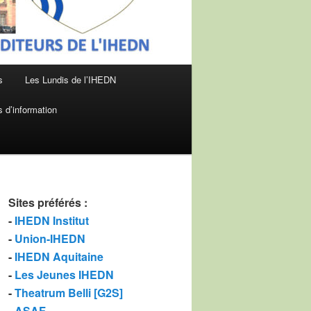
s
Les Lundis de l’IHEDN
 d’information
Sites préférés
:
-
IHEDN Institut
-
Union-IHEDN
-
IHEDN Aquitaine
-
Les Jeunes IHEDN
-
Theatrum Belli [G2S]
-
ASAF