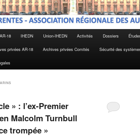
 AR-18
IHEDN
Union-IHEDN
Activités
Dossiers
Étude
ves privées AR-18
Archives privées Comités
Sécurité des systèmes
égales
ARINS
le » : l’ex-Premier
ien Malcolm Turnbull
nce trompée »