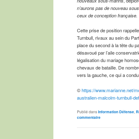
nouveaux sous-marins
, déplo
n’aurons pas de nouveau sous-
ceux de conception française.
Cette prise de position rappell
Turnbull, rivaux au sein du Parti
place du second à la tête du p
désavoué par l’aile conservatri
légalisation du mariage homosex
chevaux de bataille. De nombreu
vers la gauche, ce qui a conduit 
©
https://www.marianne.net/mon
australien-malcolm-turnbull-de
Publié dans
Information Défense
,
R
commentaire