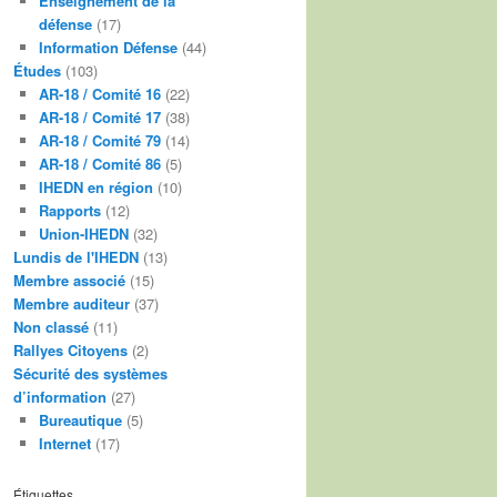
Enseignement de la
défense
(17)
Information Défense
(44)
Études
(103)
AR-18 / Comité 16
(22)
AR-18 / Comité 17
(38)
AR-18 / Comité 79
(14)
AR-18 / Comité 86
(5)
IHEDN en région
(10)
Rapports
(12)
Union-IHEDN
(32)
Lundis de l'IHEDN
(13)
Membre associé
(15)
Membre auditeur
(37)
Non classé
(11)
Rallyes Citoyens
(2)
Sécurité des systèmes
d’information
(27)
Bureautique
(5)
Internet
(17)
Étiquettes