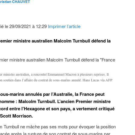
ristian CHAUVET
ié le 29/09/2021 à 12:29
Imprimer l’article
Premier ministre australien Malcolm Turnbull défend la
r ministre australien, a rencontré Emmannuel Macron à plusieurs reprises. Il
on soutien dans l’affaire du contrat de sous-marins annulé. Hans Lucas via AFP
sous-marins annulés par l’Australie, la France peut
 homme : Malcolm Turnbull. L’ancien Premier ministre
accord entre l’Hexagone et son pays, a vertement critiqué
 Scott Morrison.
m Turnbull ne mâche pas ses mots pour évoquer la position
placée après la rupture de son contrat de sous-marins par