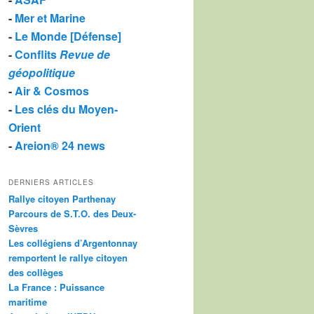
-
Mer et Marine
-
Le Monde [Défense]
-
Conflits
Revue de
géopolitique
-
Air & Cosmos
-
Les clés du Moyen-
Orient
-
Areion® 24 news
DERNIERS ARTICLES
Rallye citoyen Parthenay
Parcours de S.T.O. des Deux-
Sèvres
Les collégiens d’Argentonnay
remportent le rallye citoyen
des collèges
La France : Puissance
maritime