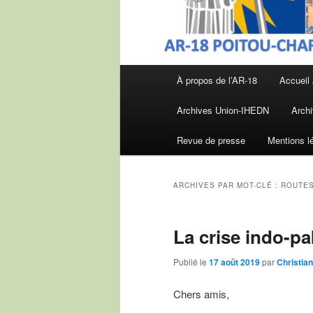
Menu
À propos de l’AR-18
Accueil
principal
Archives Union-IHEDN
Archi
Revue de presse
Mentions l
ARCHIVES PAR MOT-CLÉ :
ROUTES
La crise indo-pa
Publié le
17 août 2019
par
Christi
Chers amis,