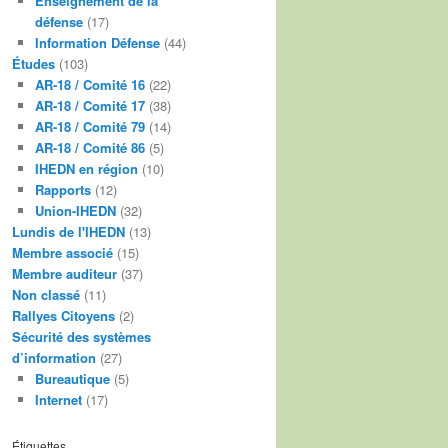
Enseignement de la
défense
(17)
Information Défense
(44)
Études
(103)
AR-18 / Comité 16
(22)
AR-18 / Comité 17
(38)
AR-18 / Comité 79
(14)
AR-18 / Comité 86
(5)
IHEDN en région
(10)
Rapports
(12)
Union-IHEDN
(32)
Lundis de l'IHEDN
(13)
Membre associé
(15)
Membre auditeur
(37)
Non classé
(11)
Rallyes Citoyens
(2)
Sécurité des systèmes
d’information
(27)
Bureautique
(5)
Internet
(17)
Étiquettes