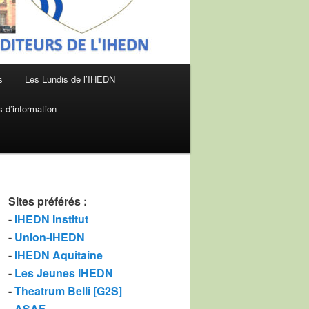
s
Les Lundis de l’IHEDN
 d’information
Sites préférés
:
-
IHEDN Institut
-
Union-IHEDN
-
IHEDN Aquitaine
-
Les Jeunes IHEDN
-
Theatrum Belli [G2S]
-
ASAF