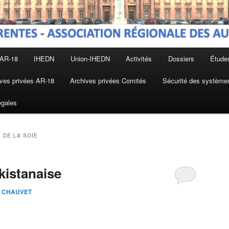
 AR-18
IHEDN
Union-IHEDN
Activités
Dossiers
Étude
ves privées AR-18
Archives privées Comités
Sécurité des systèmes
égales
 DE LA SOIE
kistanaise
an CHAUVET