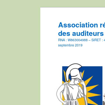
Aller
Aller
au
au
contenu
contenu
Association r
principal
secondaire
des auditeurs
RNA : W863004988 – SIRET : 44
septembre 2019