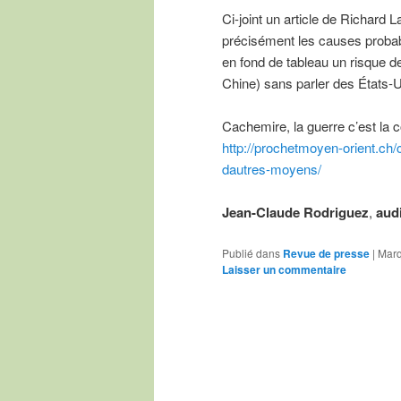
Ci-joint un article de Richard 
précisément les causes probab
en fond de tableau un risque de
Chine) sans parler des États-Un
Cachemire, la guerre c’est la c
http://prochetmoyen-orient.ch/c
dautres-moyens/
Jean-Claude Rodriguez
,
aud
Publié dans
Revue de presse
|
Marq
Laisser un commentaire