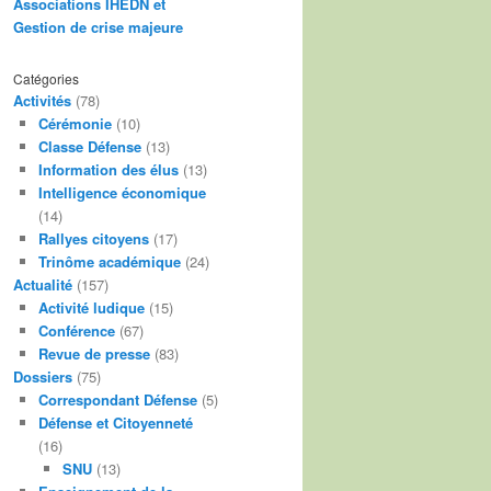
Associations IHEDN et
Gestion de crise majeure
Catégories
Activités
(78)
Cérémonie
(10)
Classe Défense
(13)
Information des élus
(13)
Intelligence économique
(14)
Rallyes citoyens
(17)
Trinôme académique
(24)
Actualité
(157)
Activité ludique
(15)
Conférence
(67)
Revue de presse
(83)
Dossiers
(75)
Correspondant Défense
(5)
Défense et Citoyenneté
(16)
SNU
(13)