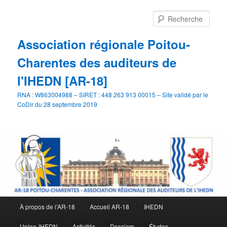
Aller
Aller
au
au
Rech
contenu
contenu
principal
secondaire
Association régionale Poitou-
Charentes des auditeurs de
l'IHEDN [AR-18]
RNA : W863004988 – SIRET : 448 263 913 00015 – Site validé par le
CoDir du 28 septembre 2019
Menu
À propos de l’AR-18
Accueil AR-18
IHEDN
principal
Union-IHEDN
Activités
Dossiers
Études