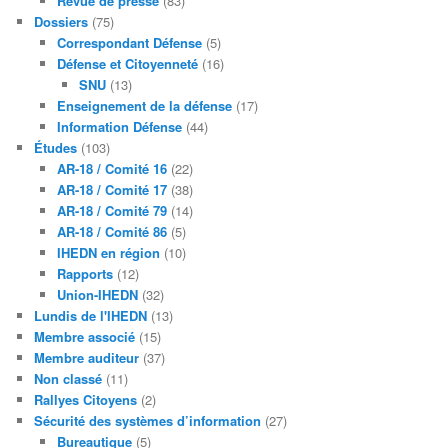
Revue de presse
(83)
Dossiers
(75)
Correspondant Défense
(5)
Défense et Citoyenneté
(16)
SNU
(13)
Enseignement de la défense
(17)
Information Défense
(44)
Études
(103)
AR-18 / Comité 16
(22)
AR-18 / Comité 17
(38)
AR-18 / Comité 79
(14)
AR-18 / Comité 86
(5)
IHEDN en région
(10)
Rapports
(12)
Union-IHEDN
(32)
Lundis de l'IHEDN
(13)
Membre associé
(15)
Membre auditeur
(37)
Non classé
(11)
Rallyes Citoyens
(2)
Sécurité des systèmes d’information
(27)
Bureautique
(5)