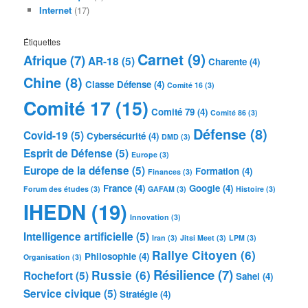
Internet
(17)
Étiquettes
Carnet
(9)
Afrique
(7)
AR-18
(5)
Charente
(4)
Chine
(8)
Classe Défense
(4)
Comité 16
(3)
Comité 17
(15)
Comité 79
(4)
Comité 86
(3)
Défense
(8)
Covid-19
(5)
Cybersécurité
(4)
DMD
(3)
Esprit de Défense
(5)
Europe
(3)
Europe de la défense
(5)
Formation
(4)
Finances
(3)
France
(4)
Google
(4)
Forum des études
(3)
GAFAM
(3)
Histoire
(3)
IHEDN
(19)
Innovation
(3)
Intelligence artificielle
(5)
Iran
(3)
Jitsi Meet
(3)
LPM
(3)
Rallye Citoyen
(6)
Philosophie
(4)
Organisation
(3)
Résilience
(7)
Russie
(6)
Rochefort
(5)
Sahel
(4)
Service civique
(5)
Stratégie
(4)