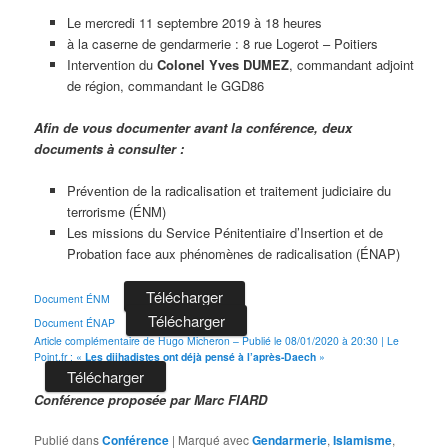
Le mercredi 11 septembre 2019 à 18 heures
à la caserne de gendarmerie : 8 rue Logerot – Poitiers
Intervention du
Colonel Yves DUMEZ
, commandant adjoint
de région, commandant le GGD86
Afin de vous documenter avant la conférence, deux
documents à consulter :
Prévention de la radicalisation et traitement judiciaire du
terrorisme (ÉNM)
Les missions du Service Pénitentiaire d’Insertion et de
Probation face aux phénomènes de radicalisation (ÉNAP)
Télécharger
Document ÉNM
Télécharger
Document ÉNAP
Article complémentaire de Hugo Micheron – Publié le 08/01/2020 à 20:30 | Le
Point.fr : «
Les djihadistes ont déjà pensé à l’après-Daech
»
Télécharger
Conférence proposée par Marc FIARD
Publié dans
Conférence
|
Marqué avec
Gendarmerie
,
Islamisme
,