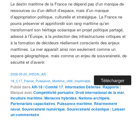
Le destin maritime de la France ne dépend pas d’un manque de
ressources ou d’un déficit d’espace, mais d’un manque
d’appropriation politique, culturelle et stratégique. La France ne
pourra préserver et approfondir son rang maritime qu’en
transformant son héritage océanique en projet politique partagé,
adossé à l’Europe, à la protection des infrastructures critiques et
à la formation de décideurs réellement conscients des enjeux
maritimes. La mer apparaît ainsi non seulement comme un
espace géographique, mais comme un enjeu de souveraineté, de
sécurité et d’avenir.
2026-05-20_IHEDN_AR-
Télécharger
18_C17_France_Puissance_Maritime_vfd4_Imprimable
Publié dans
AR-18 / Comité 17
,
Information Défense
,
Rapports
|
Marqué avec
Compétitivité portuaire
,
Droit international de la mer
,
Inculture maritime
,
Menaces hybrides
,
Nations-archipels
,
Partenariats capacitaires
,
Puissance maritime
,
Réarmement
naval
,
Souveraineté numérique
,
Souveraineté océanique
|
Laisser
un commentaire