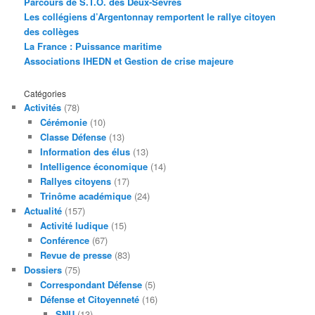
Parcours de S.T.O. des Deux-Sèvres
Les collégiens d’Argentonnay remportent le rallye citoyen
des collèges
La France : Puissance maritime
Associations IHEDN et Gestion de crise majeure
Catégories
Activités
(78)
Cérémonie
(10)
Classe Défense
(13)
Information des élus
(13)
Intelligence économique
(14)
Rallyes citoyens
(17)
Trinôme académique
(24)
Actualité
(157)
Activité ludique
(15)
Conférence
(67)
Revue de presse
(83)
Dossiers
(75)
Correspondant Défense
(5)
Défense et Citoyenneté
(16)
SNU
(13)