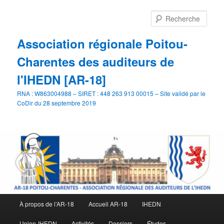
Aller
Aller
au
au
Rech
contenu
contenu
principal
secondaire
Association régionale Poitou-
Charentes des auditeurs de
l'IHEDN [AR-18]
RNA : W863004988 – SIRET : 448 263 913 00015 – Site validé par le
CoDir du 28 septembre 2019
Menu
À propos de l’AR-18
Accueil AR-18
IHEDN
principal
Union-IHEDN
Activités
Dossiers
Études