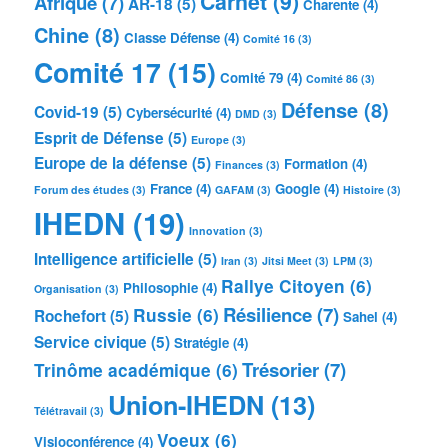
Carnet
(9)
Afrique
(7)
AR-18
(5)
Charente
(4)
Chine
(8)
Classe Défense
(4)
Comité 16
(3)
Comité 17
(15)
Comité 79
(4)
Comité 86
(3)
Défense
(8)
Covid-19
(5)
Cybersécurité
(4)
DMD
(3)
Esprit de Défense
(5)
Europe
(3)
Europe de la défense
(5)
Formation
(4)
Finances
(3)
France
(4)
Google
(4)
Forum des études
(3)
GAFAM
(3)
Histoire
(3)
IHEDN
(19)
Innovation
(3)
Intelligence artificielle
(5)
Iran
(3)
Jitsi Meet
(3)
LPM
(3)
Rallye Citoyen
(6)
Philosophie
(4)
Organisation
(3)
Résilience
(7)
Russie
(6)
Rochefort
(5)
Sahel
(4)
Service civique
(5)
Stratégie
(4)
Trésorier
(7)
Trinôme académique
(6)
Union-IHEDN
(13)
Télétravail
(3)
Voeux
(6)
Visioconférence
(4)