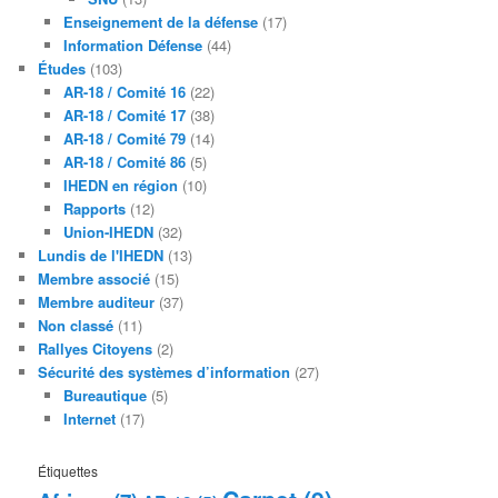
Enseignement de la défense
(17)
Information Défense
(44)
Études
(103)
AR-18 / Comité 16
(22)
AR-18 / Comité 17
(38)
AR-18 / Comité 79
(14)
AR-18 / Comité 86
(5)
IHEDN en région
(10)
Rapports
(12)
Union-IHEDN
(32)
Lundis de l'IHEDN
(13)
Membre associé
(15)
Membre auditeur
(37)
Non classé
(11)
Rallyes Citoyens
(2)
Sécurité des systèmes d’information
(27)
Bureautique
(5)
Internet
(17)
Étiquettes