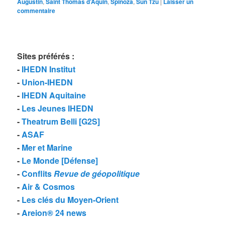
Augustin
,
Saint Thomas d’Aquin
,
Spinoza
,
Sun Tzu
|
Laisser un
commentaire
Sites préférés
:
-
IHEDN Institut
-
Union-IHEDN
-
IHEDN Aquitaine
-
Les Jeunes IHEDN
-
Theatrum Belli [G2S]
-
ASAF
-
Mer et Marine
-
Le Monde [Défense]
-
Conflits
Revue de géopolitique
-
Air & Cosmos
-
Les clés du Moyen-Orient
-
Areion® 24 news