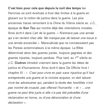
C’est bien pour cela que depuis la nuit des temps
les
Hommes se sont évertués à fixer des limites à la guerre en
glosant sur la notion de justice dans la guerre. Les plus
anciennes traces remontent à la Chine du VIème siècle av. J.C.,
époque de
Sun Tzu
qui montre déjà des orientations morales.
Ainsi écrit-il dans L’art de la guerre «
N’entrave pas une armée
qui s’en revient chez elle. Ne manque pas de laisser une issue à
une armée encerclée
». Mansuétude que ne connaissaient pas
les Perses exterminateurs à la même époque. La Bible
déterminait alors des guerres justes, toujours gagnées et des
er
guerres injustes, toujours perdues. Plus tard, au 1
siècle av.
J.C.
Cicéron
introduit vraiment dans la guerre les idées de
justice et d’humanisme. Ainsi écrit-il dans De Officiis livre I
chapitre XI : «
C’est pour vivre en paix sans injustice qu’il faut
entreprendre une guerre et la victoire acquise, on doit laisser
vivre les adversaires qui, pendant la durée des hostilités n’ont
pas montré de cruauté, pas offensé l’humanité.
» et « …
une
guerre ne peut être juste si elle n’a pas été précédée d’une
réclamation en forme, ou d’une dénonciation et d’une
déclaration
».