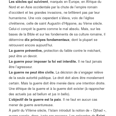
Les siècles qui suivirent
, marqués en Europe, en Afrique du
Nord et en Asie occidentale par la chute de l’empire romain
d’occident et les grandes invasions, ne brillèrent pas par leur
humanisme. Une voix cependant s’éleva, voix de l’église
chrétienne, celle de saint Augustin d’Hippone, au Vème siècle.
Celui-ci conçoit la guerre comme le mal absolu. Mais, sur les
bases de la Bible et sur les fondements de sa culture romaine, il
détermine
dix principes fondamentaux
, dont la plupart se
retrouvent encore aujourd’hui.
La guerre préventive,
protection du faible contre le méchant,
peut être un devoir.
La guerre pour imposer la foi est interdite.
Il ne faut jamais
être l’agresseur.
La guerre ne peut être civile.
La décision de s’engager relève
de la seule autorité publique. Le droit doit alors être moralement
certain. Mais la guerre doit être menée dans une intention droite.
Une éthique de la guerre et à la guerre doit exister (à rapprocher
des actuels jus ad bellum et jus in bello).
L’objectif de la guerre est la paix
. Il ne faut en aucun cas
mener de guerre aventureuse.
À partir du VIIème siècle, l’Islam introduit la notion de « Djihad »,
guerre sacrée, donc juste par essence. Les préceptes de
Saint