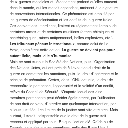
deux guerres mondiales et l’étonnement profond qu’elles causent
dans le monde, qui les menait cependant, amènent à la signature
de conventions internationales. Ce phénomène est amplifié par
les guerres de décolonisation et les conflits de la guerre froide.
Ces conventions interdisent, limitent ou réglementent l’emploi de
certaines armes et de certaines munitions (armes chimiques et
bactériologiques, mines antipersonnel, balles explosives, etc.).
Les tribunaux pénaux internationaux
, comme celui de La
Haye, complètent cette action.
La guerre ne devient pas pour
autant licite, mais elle s’humanise
.
Mais ce sont surtout la Société des Nations, puis l’Organisation
des Nations Unies, qui ont présidé à l’évolution du droit de la
guerre en admettant les sanctions, puis le droit d’ingérence et le
principe de précaution. Certes, dans l’ONU actuelle, le droit de
reconnaître la pertinence, l’opportunité et la validité d’un conflit,
relève du Conseil de Sécurité. N’importe lequel des cinq
membres permanents peut décider égoïstement, par l’utilisation
de son droit de veto, d’interdire une quelconque intervention, par
ailleurs justifiée. Les limites de la justice sont vite atteintes. Mais
surtout, il serait indispensable que le droit de la guerre soit
reconnu et appliqué par tous. En quoi l’action d’Al Qaïda ou de
Daesch, celle des pirates somaliens, celle des Etats-Unis à