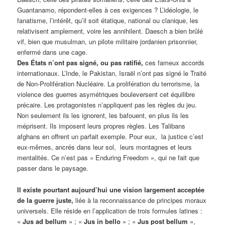
Guantanamo, répondent-elles à ces exigences ? L’idéologie, le
fanatisme, l’intérêt, qu’il soit étatique, national ou clanique, les
relativisent amplement, voire les annihilent. Daesch a bien brûlé
vif, bien que musulman, un pilote militaire jordanien prisonnier,
enfermé dans une cage.
Des États n’ont pas signé, ou pas ratifié,
ces fameux accords
internationaux. L’Inde, le Pakistan, Israël n’ont pas signé le Traité
de Non-Prolifération Nucléaire. La prolifération du terrorisme, la
violence des guerres asymétriques bouleversent cet équilibre
précaire. Les protagonistes n’appliquent pas les règles du jeu.
Non seulement ils les ignorent, les bafouent, en plus ils les
méprisent. Ils imposent leurs propres règles. Les Talibans
afghans en offrent un parfait exemple. Pour eux, la justice c’est
eux-mêmes, ancrés dans leur sol, leurs montagnes et leurs
mentalités. Ce n’est pas « Enduring Freedom », qui ne fait que
passer dans le paysage.
Il existe pourtant aujourd’hui une vision largement acceptée
de la guerre juste,
liée à la reconnaissance de principes moraux
universels. Elle réside en l’application de trois formules latines :
«
Jus ad bellum
» ; «
Jus in bello
» ; «
Jus post bellum
»,