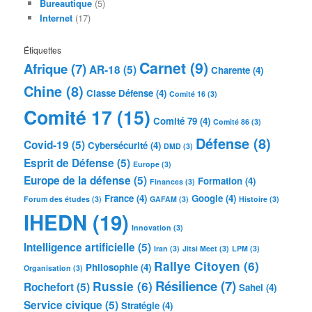
Bureautique
(5)
Internet
(17)
Étiquettes
Carnet
(9)
Afrique
(7)
AR-18
(5)
Charente
(4)
Chine
(8)
Classe Défense
(4)
Comité 16
(3)
Comité 17
(15)
Comité 79
(4)
Comité 86
(3)
Défense
(8)
Covid-19
(5)
Cybersécurité
(4)
DMD
(3)
Esprit de Défense
(5)
Europe
(3)
Europe de la défense
(5)
Formation
(4)
Finances
(3)
France
(4)
Google
(4)
Forum des études
(3)
GAFAM
(3)
Histoire
(3)
IHEDN
(19)
Innovation
(3)
Intelligence artificielle
(5)
Iran
(3)
Jitsi Meet
(3)
LPM
(3)
Rallye Citoyen
(6)
Philosophie
(4)
Organisation
(3)
Résilience
(7)
Russie
(6)
Rochefort
(5)
Sahel
(4)
Service civique
(5)
Stratégie
(4)