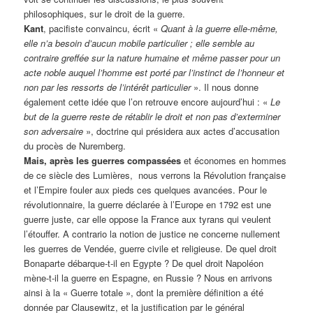
philosophiques, sur le droit de la guerre.
Kant
, pacifiste convaincu, écrit «
Quant à la guerre elle-même,
elle n’a besoin d’aucun mobile particulier ; elle semble au
contraire greffée sur la nature humaine et même passer pour un
acte noble auquel l’homme est porté par l’instinct de l’honneur et
non par les ressorts de l’intérêt particulier
». Il nous donne
également cette idée que l’on retrouve encore aujourd’hui : «
Le
but de la guerre reste de rétablir le droit et non pas d’exterminer
son adversaire
», doctrine qui présidera aux actes d’accusation
du procès de Nuremberg.
Mais, après les guerres compassées
et économes en hommes
de ce siècle des Lumières, nous verrons la Révolution française
et l’Empire fouler aux pieds ces quelques avancées. Pour le
révolutionnaire, la guerre déclarée à l’Europe en 1792 est une
guerre juste, car elle oppose la France aux tyrans qui veulent
l’étouffer. A contrario la notion de justice ne concerne nullement
les guerres de Vendée, guerre civile et religieuse. De quel droit
Bonaparte débarque-t-il en Egypte ? De quel droit Napoléon
mène-t-il la guerre en Espagne, en Russie ? Nous en arrivons
ainsi à la « Guerre totale », dont la première définition a été
donnée par Clausewitz, et la justification par le général