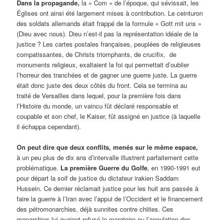
Dans la propagande,
la « Com » de l’époque, qui sévissait, les
Églises ont ainsi été largement mises à contribution. Le ceinturon
des soldats allemands était frappé de la formule « Gott mit uns »
(Dieu avec nous). Dieu n’est-il pas la représentation idéale de la
justice ? Les cartes postales françaises, peuplées de religieuses
compatissantes, de Christs triomphants, de crucifix, de
monuments religieux, exaltaient la foi qui permettait d’oublier
l’horreur des tranchées et de gagner une guerre juste. La guerre
était donc juste des deux côtés du front. Cela se termina au
traité de Versailles dans lequel, pour la première fois dans
l’Histoire du monde, un vaincu fût déclaré responsable et
coupable et son chef, le Kaiser, fût assigné en justice (à laquelle
il échappa cependant).
On peut dire que deux conflits, menés sur le même espace,
à un peu plus de dix ans d’intervalle illustrent parfaitement cette
problématique.
La première Guerre du Golfe
, en 1990-1991 eut
pour départ la soif de justice du dictateur irakien Saddam
Hussein. Ce dernier réclamait justice pour les huit ans passés à
faire la guerre à l’Iran avec l’appui de l’Occident et le financement
des pétromonarchies, déjà sunnites contre chiites. Ces
monarchies lui avaient refusé le moratoire ou l’annulation des