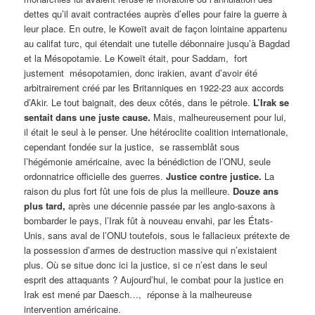
dettes qu’il avait contractées auprès d’elles pour faire la guerre à
leur place. En outre, le Koweït avait de façon lointaine appartenu
au califat turc, qui étendait une tutelle débonnaire jusqu’à Bagdad
et la Mésopotamie. Le Koweït était, pour Saddam, fort
justement mésopotamien, donc irakien, avant d’avoir été
arbitrairement créé par les Britanniques en 1922-23 aux accords
d’Akir. Le tout baignait, des deux côtés, dans le pétrole.
L’Irak se
sentait dans une juste cause.
Mais, malheureusement pour lui,
il était le seul à le penser. Une hétéroclite coalition internationale,
cependant fondée sur la justice, se rassemblât sous
l’hégémonie américaine, avec la bénédiction de l’ONU, seule
ordonnatrice officielle des guerres.
Justice contre justice.
La
raison du plus fort fût une fois de plus la meilleure.
Douze ans
plus tard,
après une décennie passée par les anglo-saxons à
bombarder le pays, l’Irak fût à nouveau envahi, par les États-
Unis, sans aval de l’ONU toutefois, sous le fallacieux prétexte de
la possession d’armes de destruction massive qui n’existaient
plus. Où se situe donc ici la justice, si ce n’est dans le seul
esprit des attaquants ? Aujourd’hui, le combat pour la justice en
Irak est mené par Daesch…, réponse à la malheureuse
intervention américaine.