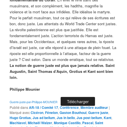
musulmans, et son complément, les hadiths, magnifie la
violence et la mort face aux infidèles. Elle idéalise le martyre.
Pour le parfait musulman, tout ce qui relève de ses écritures est
bon, donc juste. Les attentats du World Trade Center sont justes.
La révolte palestinienne est plus que justifiée. Elle est
fondamentalement juste. L’action terroriste du Hamas est juste.
Mais, pour les Occidentaux, et quelques rares autres, la riposte
d’Israël est juste, car elle répond à une attaque de plein fouet. La
riposte est-elle proportionnelle à l’attaque, facteur de la guerre
juste ? C’est selon. Dans un monde erratique, tout se relativise.
La notion de guerre juste est plus que jamais relative. Saint
Augustin, Saint Thomas d’Aquin, Grotius et Kant sont bien
loin.
Philippe Mounier
Télécharger
Guerre-juste-par-Philippe-MOUNIER
Publié dans
AR-18 / Comité 17
,
Conférence
,
Membre auditeur
|
Marqué avec
Cicéron
,
Fénelon
,
Gaston Bouthoul
,
Guerre juste
,
Hugo Grotius
,
Jus ad bellum
,
Jus in bello
,
Jus post bellum
,
Kant
,
Machiavel
,
Michaël Walzer
,
Monique Castillo
,
Pascal
,
Saint