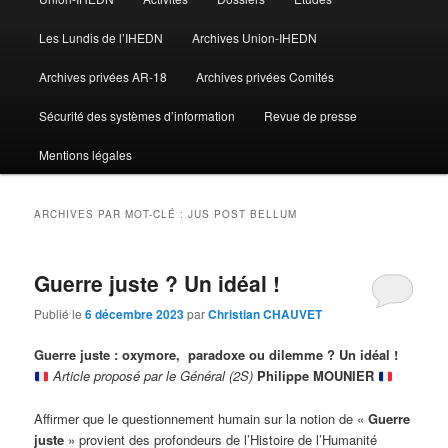
Les Lundis de l’IHEDN
Archives Union-IHEDN
Archives privées AR-18
Archives privées Comités
Sécurité des systèmes d’information
Revue de presse
Mentions légales
ARCHIVES PAR MOT-CLÉ :
JUS POST BELLUM
Guerre juste ? Un idéal !
Publié le
6 décembre 2023
par
Christian CHAUVET
Guerre juste : oxymore, paradoxe ou dilemme ? Un idéal !
Article proposé par le Général (2S)
Philippe MOUNIER
Affirmer que le questionnement humain sur la notion de «
Guerre
juste
» provient des profondeurs de l’Histoire de l’Humanité