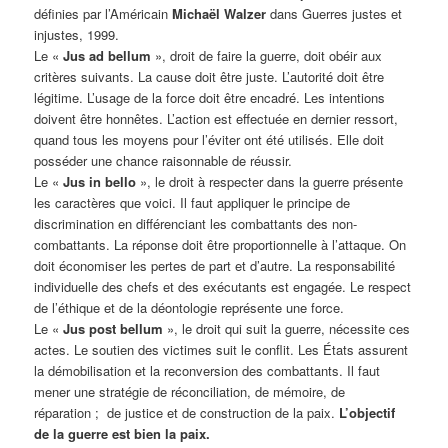
définies par l’Américain
Michaël Walzer
dans Guerres justes et
injustes, 1999.
Le «
Jus ad bellum
», droit de faire la guerre, doit obéir aux
critères suivants. La cause doit être juste. L’autorité doit être
légitime. L’usage de la force doit être encadré. Les intentions
doivent être honnêtes. L’action est effectuée en dernier ressort,
quand tous les moyens pour l’éviter ont été utilisés. Elle doit
posséder une chance raisonnable de réussir.
Le «
Jus in bello
», le droit à respecter dans la guerre présente
les caractères que voici. Il faut appliquer le principe de
discrimination en différenciant les combattants des non-
combattants. La réponse doit être proportionnelle à l’attaque. On
doit économiser les pertes de part et d’autre. La responsabilité
individuelle des chefs et des exécutants est engagée. Le respect
de l’éthique et de la déontologie représente une force.
Le «
Jus post bellum
», le droit qui suit la guerre, nécessite ces
actes. Le soutien des victimes suit le conflit. Les États assurent
la démobilisation et la reconversion des combattants. Il faut
mener une stratégie de réconciliation, de mémoire, de
réparation ; de justice et de construction de la paix.
L’objectif
de la guerre est bien la paix.