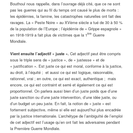
Bouthoul nous rappelle, dans l’ouvrage déjà cité, que ce ne sont
pas les guerres qui au fil du temps ont causé le plus de morts :
les épidémies, la famine, les catastrophes naturelles ont fait des
ravages. La « Peste Noire » au XVème siècle a tué de 30 à 50 %
de la population de l’Europe ; l’épidémie de « Grippe espagnole »
ère
en 1918-1919 a fait plus de victimes que la 1
Guerre
Mondiale.
Vient ensuite l’adjectif « juste ».
Cet adjectif peut être compris
sous le triple sens de « justice », de « justesse » et de
« justification ». Est juste ce qui est moral, conforme à la justice,
au droit, à l’équité ; et aussi ce qui est logique, raisonnable,
rationnel, vrai ; en outre, ce qui est exact, authentique ; mais
encore, ce qui est contraint et serré et également ce qui est
proportionnel. On parlera aussi bien d’un juste poids que d’une
juste sanction ou d’une juste intervention, d’une idée juste, ou
d’un budget un peu juste. En fait, la notion de « juste » est
fortement subjective, même si elle est aujourd’hui plus encadrée
par la justice internationale. L’archétype de l’ambiguïté de l’emploi
de cet adjectif est l’usage qu’en ont fait les adversaires pendant
la Première Guerre Mondiale.