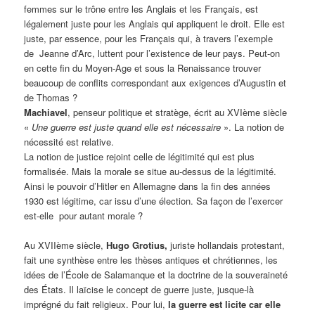
femmes sur le trône entre les Anglais et les Français, est
légalement juste pour les Anglais qui appliquent le droit. Elle est
juste, par essence, pour les Français qui, à travers l’exemple
de Jeanne d’Arc, luttent pour l’existence de leur pays. Peut-on
en cette fin du Moyen-Age et sous la Renaissance trouver
beaucoup de conflits correspondant aux exigences d’Augustin et
de Thomas ?
Machiavel
, penseur politique et stratège, écrit au XVIème siècle
«
Une guerre est juste quand elle est nécessaire
». La notion de
nécessité est relative.
La notion de justice rejoint celle de légitimité qui est plus
formalisée. Mais la morale se situe au-dessus de la légitimité.
Ainsi le pouvoir d’Hitler en Allemagne dans la fin des années
1930 est légitime, car issu d’une élection. Sa façon de l’exercer
est-elle pour autant morale ?
Au XVIIème siècle,
Hugo Grotius,
juriste hollandais protestant,
fait une synthèse entre les thèses antiques et chrétiennes, les
idées de l’École de Salamanque et la doctrine de la souveraineté
des États. Il laïcise le concept de guerre juste, jusque-là
imprégné du fait religieux. Pour lui,
la guerre est licite car elle