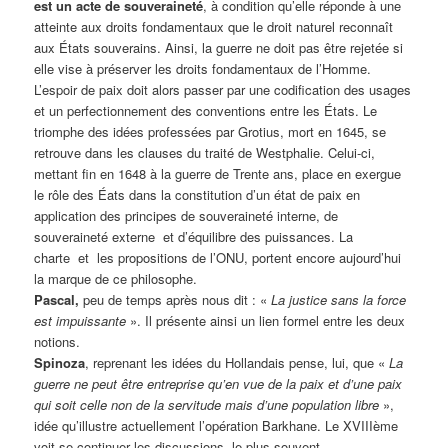
est un acte de souveraineté
, à condition qu’elle réponde à une
atteinte aux droits fondamentaux que le droit naturel reconnaît
aux États souverains. Ainsi, la guerre ne doit pas être rejetée si
elle vise à préserver les droits fondamentaux de l’Homme.
L’espoir de paix doit alors passer par une codification des usages
et un perfectionnement des conventions entre les États. Le
triomphe des idées professées par Grotius, mort en 1645, se
retrouve dans les clauses du traité de Westphalie. Celui-ci,
mettant fin en 1648 à la guerre de Trente ans, place en exergue
le rôle des Éats dans la constitution d’un état de paix en
application des principes de souveraineté interne, de
souveraineté externe et d’équilibre des puissances. La
charte et les propositions de l’ONU, portent encore aujourd’hui
la marque de ce philosophe.
Pascal,
peu de temps après nous dit : «
La justice sans la force
est impuissante
». Il présente ainsi un lien formel entre les deux
notions.
Spinoza
, reprenant les idées du Hollandais pense, lui, que «
La
guerre ne peut être entreprise qu’en vue de la paix et d’une paix
qui soit celle non de la servitude mais d’une population libre
»,
idée qu’illustre actuellement l’opération Barkhane. Le XVIIIème
voit se continuer les discussions, le plus souvent