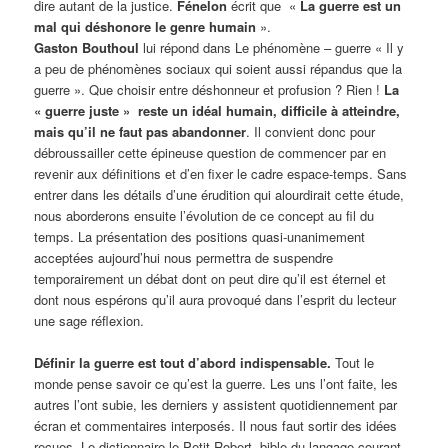
dire autant de la justice.
Fénelon
écrit que «
La guerre est un
mal qui déshonore le genre humain
».
Gaston Bouthoul
lui répond dans Le phénomène – guerre « Il y
a peu de phénomènes sociaux qui soient aussi répandus que la
guerre ». Que choisir entre déshonneur et profusion ? Rien !
La
« guerre juste » reste un idéal humain, difficile à atteindre,
mais qu’il ne faut pas abandonner
. Il convient donc pour
débroussailler cette épineuse question de commencer par en
revenir aux définitions et d’en fixer le cadre espace-temps. Sans
entrer dans les détails d’une érudition qui alourdirait cette étude,
nous aborderons ensuite l’évolution de ce concept au fil du
temps. La présentation des positions quasi-unanimement
acceptées aujourd’hui nous permettra de suspendre
temporairement un débat dont on peut dire qu’il est éternel et
dont nous espérons qu’il aura provoqué dans l’esprit du lecteur
une sage réflexion.
Définir la guerre est tout d’abord indispensable.
Tout le
monde pense savoir ce qu’est la guerre. Les uns l’ont faite, les
autres l’ont subie, les derniers y assistent quotidiennement par
écran et commentaires interposés. Il nous faut sortir des idées
reçues. Le dictionnaire le Petit Robert, bible du langage courant,