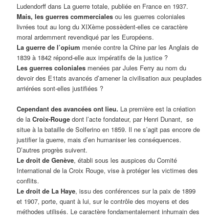
Ludendorff dans La guerre totale, publiée en France en 1937.
Mais, les guerres commerciales
ou les guerres coloniales
livrées tout au long du XIXème possèdent-elles ce caractère
moral ardemment revendiqué par les Européens.
La guerre de l’opium
menée contre la Chine par les Anglais de
1839 à 1842 répond-elle aux impératifs de la justice ?
Les guerres coloniales
menées par Jules Ferry au nom du
devoir des E1tats avancés d’amener la civilisation aux peuplades
arriérées sont-elles justifiées ?
Cependant des avancées ont lieu.
La première est la création
de la
Croix-Rouge
dont l’acte fondateur, par Henri Dunant, se
situe à la bataille de Solferino en 1859. Il ne s’agit pas encore de
justifier la guerre, mais d’en humaniser les conséquences.
D’autres progrès suivent.
Le droit de Genève
, établi sous les auspices du Comité
International de la Croix Rouge, vise à protéger les victimes des
conflits.
Le droit de La Haye
, issu des conférences sur la paix de 1899
et 1907, porte, quant à lui, sur le contrôle des moyens et des
méthodes utilisés. Le caractère fondamentalement inhumain des