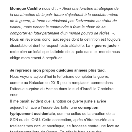
Monique Castillo
nous dit : «
Ainsi une fonction stratégique de
la construction de la paix future s’ajouterait à la conduite même
de la guerre, la force ne réduisant pas l’adversaire au statut de
vaincu, mais venant le contraindre à faire le choix de se
comporter en futur partenaire d’un monde pourvu de règles.
».
Nous en revenons donc aux règles dont la définition est toujours
discutable et dont le respect reste aléatoire. La «
guerre juste
»
reste bien un idéal que l’atteinte de la paix dans le monde nous
oblige moralement à perpétuer.
Je reprends mon propos quelques années plus tard
.
Nous voyons aujourd’hui le terrorisme compléter la guerre,
comme au Bataclan en 2015 ; ou la remplacer, comme dans
l’attaque surprise du Hamas dans le sud d’Israël le 7 octobre
2023.
Il me paraît évident que la notion de guerre juste s’avère
aujourd’hui face à l’usure des faits, une
conception
typiquement occidentale
, comme celles de la création de la
SDN ou de l’ONU. Cette conception, après s’être heurtée aux
totalitarismes nazi et soviétique, se fracasse contre une
lecture
fondamentaliste du Coran
. En effet le livre saint des