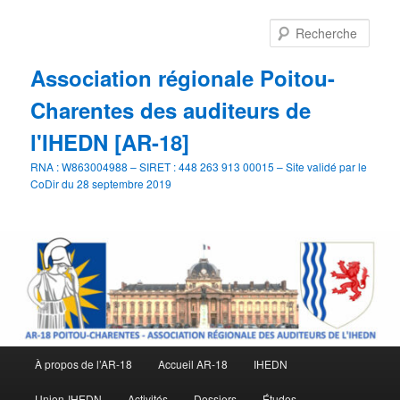
Aller
Aller
au
au
Rech
contenu
contenu
principal
secondaire
Association régionale Poitou-
Charentes des auditeurs de
l'IHEDN [AR-18]
RNA : W863004988 – SIRET : 448 263 913 00015 – Site validé par le
CoDir du 28 septembre 2019
Menu
À propos de l’AR-18
Accueil AR-18
IHEDN
principal
Union-IHEDN
Activités
Dossiers
Études