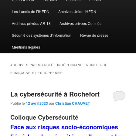
Les Lundis de l’IHEDN
Archives Union-IHEDN
Archives privées AR-18
Archives privées Comités
Sécurité des systèmes d’information
Revue de presse
Mentions légales
ARCHIVES PAR MOT-CLÉ :
INDÉPENDANCE NUMÉRIQUE
FRANÇAISE ET EUROPÉENNE
La cybersécurité à Rochefort
Publié le
12 avril 2023
par
Christian CHAUVET
Colloque Cybersécurité
Face aux risques socio-économiques