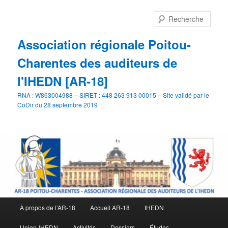
Aller
Aller
au
au
Rech
contenu
contenu
principal
secondaire
Association régionale Poitou-
Charentes des auditeurs de
l'IHEDN [AR-18]
RNA : W863004988 – SIRET : 448 263 913 00015 – Site validé par le
CoDir du 28 septembre 2019
Menu
À propos de l’AR-18
Accueil AR-18
IHEDN
principal
Union-IHEDN
Activités
Dossiers
Études