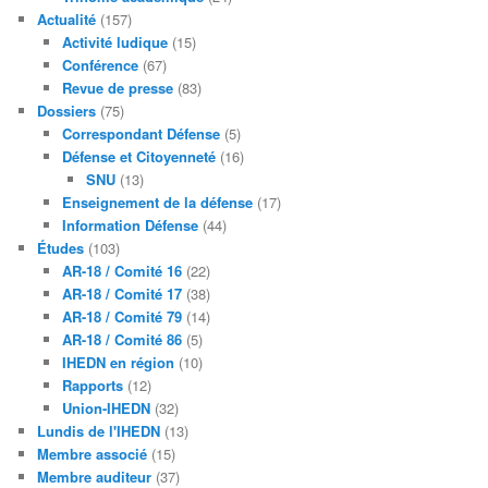
Actualité
(157)
Activité ludique
(15)
Conférence
(67)
Revue de presse
(83)
Dossiers
(75)
Correspondant Défense
(5)
Défense et Citoyenneté
(16)
SNU
(13)
Enseignement de la défense
(17)
Information Défense
(44)
Études
(103)
AR-18 / Comité 16
(22)
AR-18 / Comité 17
(38)
AR-18 / Comité 79
(14)
AR-18 / Comité 86
(5)
IHEDN en région
(10)
Rapports
(12)
Union-IHEDN
(32)
Lundis de l'IHEDN
(13)
Membre associé
(15)
Membre auditeur
(37)