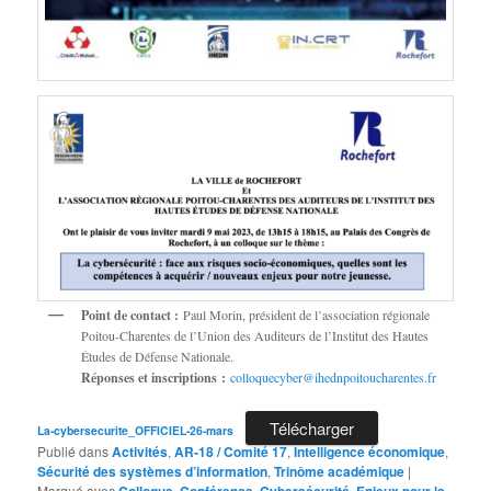
Point de contact :
Paul Morin, président de l’association régionale
Poitou-Charentes de l’Union des Auditeurs de l’Institut des Hautes
Études de Défense Nationale.
Réponses et inscriptions :
colloquecyber@ihednpoitoucharentes.fr
Télécharger
La-cybersecurite_OFFICIEL-26-mars
Publié dans
Activités
,
AR-18 / Comité 17
,
Intelligence économique
,
Sécurité des systèmes d’information
,
Trinôme académique
|
Marqué avec
Colloque
,
Conférence
,
Cybersécurité
,
Enjeux pour la