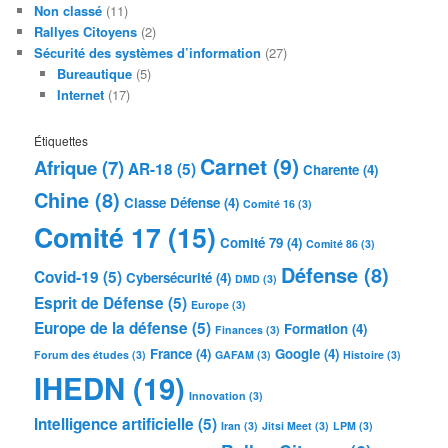
Non classé
(11)
Rallyes Citoyens
(2)
Sécurité des systèmes d’information
(27)
Bureautique
(5)
Internet
(17)
Étiquettes
Carnet
(9)
Afrique
(7)
AR-18
(5)
Charente
(4)
Chine
(8)
Classe Défense
(4)
Comité 16
(3)
Comité 17
(15)
Comité 79
(4)
Comité 86
(3)
Défense
(8)
Covid-19
(5)
Cybersécurité
(4)
DMD
(3)
Esprit de Défense
(5)
Europe
(3)
Europe de la défense
(5)
Formation
(4)
Finances
(3)
France
(4)
Google
(4)
Forum des études
(3)
GAFAM
(3)
Histoire
(3)
IHEDN
(19)
Innovation
(3)
Intelligence artificielle
(5)
Iran
(3)
Jitsi Meet
(3)
LPM
(3)