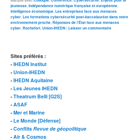
jeunesse
,
Indépendance numérique française et européenne
,
Intelligence économique
,
Les entreprises face aux menaces
cyber
,
Les formations cybersécurité post-baccalauréat dans notre
environnement proche
,
Réponses de l’État face aux menaces
cyber
,
Rochefort
,
Union-IHEDN
|
Laisser un commentaire
Sites préférés
:
-
IHEDN Institut
-
Union-IHEDN
-
IHEDN Aquitaine
-
Les Jeunes IHEDN
-
Theatrum Belli [G2S]
-
ASAF
-
Mer et Marine
-
Le Monde [Défense]
-
Conflits
Revue de géopolitique
-
Air & Cosmos