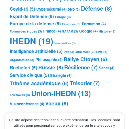
Défense
(8)
Covid-19
(5)
Cybersécurité
(4)
DMD
(3)
Esprit de Défense
(5)
Europe
(3)
Europe de la défense
(5)
Formation
(4)
Finances
(3)
France
(4)
Google
(4)
Forum des études
(3)
GAFAM
(3)
Histoire
(3)
IHEDN
(19)
Innovation
(3)
Intelligence artificielle
(5)
Iran
(3)
Jitsi Meet
(3)
LPM
(3)
Rallye Citoyen
(6)
Philosophie
(4)
Organisation
(3)
Résilience
(7)
Russie
(6)
Rochefort
(5)
Sahel
(4)
Service civique
(5)
Stratégie
(4)
Trésorier
(7)
Trinôme académique
(6)
Union-IHEDN
(13)
Télétravail
(3)
Voeux
(6)
Visioconférence
(4)
MÉTA
Ce site dépose des "cookies" sur votre ordinateur. Ces "cookies" sont
Connexion
utilisés pour personnaliser votre expérience sur le site et vous y