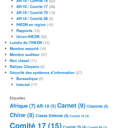
AR-18 / Comité 16
(22)
AR-18 / Comité 17
(38)
AR-18 / Comité 79
(14)
AR-18 / Comité 86
(5)
IHEDN en région
(10)
Rapports
(12)
Union-IHEDN
(32)
Lundis de l'IHEDN
(13)
Membre associé
(15)
Membre auditeur
(37)
Non classé
(11)
Rallyes Citoyens
(2)
Sécurité des systèmes d’information
(27)
Bureautique
(5)
Internet
(17)
Étiquettes
Carnet
(9)
Afrique
(7)
AR-18
(5)
Charente
(4)
Chine
(8)
Classe Défense
(4)
Comité 16
(3)
Comité 17
(15)
Comité 79
(4)
Comité 86
(3)