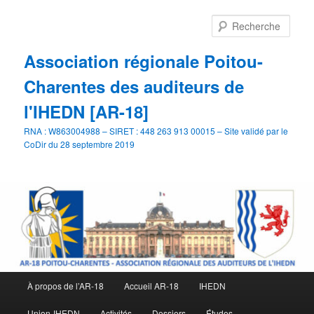
Aller
Aller
au
au
Rech
contenu
contenu
principal
secondaire
Association régionale Poitou-
Charentes des auditeurs de
l'IHEDN [AR-18]
RNA : W863004988 – SIRET : 448 263 913 00015 – Site validé par le
CoDir du 28 septembre 2019
Menu
À propos de l’AR-18
Accueil AR-18
IHEDN
principal
Union-IHEDN
Activités
Dossiers
Études