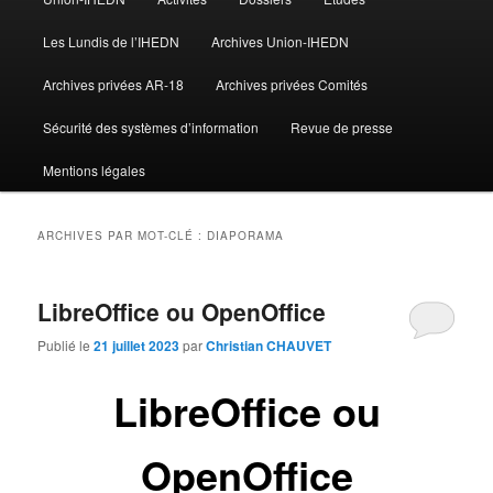
Les Lundis de l’IHEDN
Archives Union-IHEDN
Archives privées AR-18
Archives privées Comités
Sécurité des systèmes d’information
Revue de presse
Mentions légales
ARCHIVES PAR MOT-CLÉ :
DIAPORAMA
LibreOffice ou OpenOffice
Publié le
21 juillet 2023
par
Christian CHAUVET
LibreOffice ou
OpenOffice