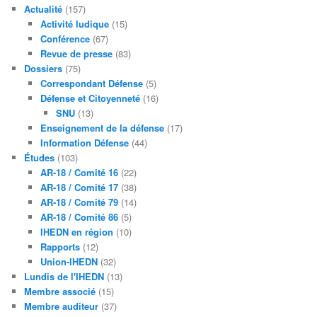
Actualité
(157)
Activité ludique
(15)
Conférence
(67)
Revue de presse
(83)
Dossiers
(75)
Correspondant Défense
(5)
Défense et Citoyenneté
(16)
SNU
(13)
Enseignement de la défense
(17)
Information Défense
(44)
Études
(103)
AR-18 / Comité 16
(22)
AR-18 / Comité 17
(38)
AR-18 / Comité 79
(14)
AR-18 / Comité 86
(5)
IHEDN en région
(10)
Rapports
(12)
Union-IHEDN
(32)
Lundis de l'IHEDN
(13)
Membre associé
(15)
Membre auditeur
(37)