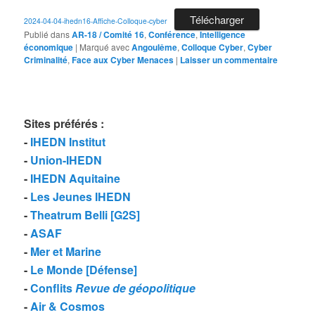
Télécharger
2024-04-04-ihedn16-Affiche-Colloque-cyber
Publié dans
AR-18 / Comité 16
,
Conférence
,
Intelligence
économique
|
Marqué avec
Angoulême
,
Colloque Cyber
,
Cyber
Criminalité
,
Face aux Cyber Menaces
|
Laisser un commentaire
Sites préférés
:
-
IHEDN Institut
-
Union-IHEDN
-
IHEDN Aquitaine
-
Les Jeunes IHEDN
-
Theatrum Belli [G2S]
-
ASAF
-
Mer et Marine
-
Le Monde [Défense]
-
Conflits
Revue de géopolitique
-
Air & Cosmos