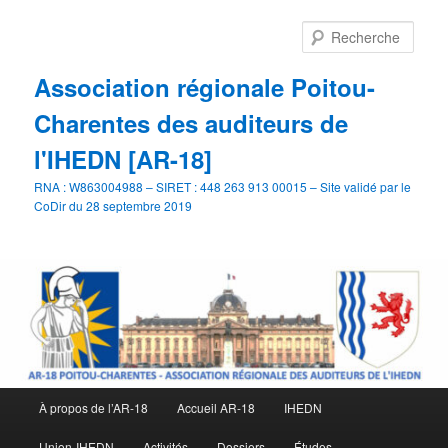
Aller
Aller
au
au
Rech
contenu
contenu
principal
secondaire
Association régionale Poitou-
Charentes des auditeurs de
l'IHEDN [AR-18]
RNA : W863004988 – SIRET : 448 263 913 00015 – Site validé par le
CoDir du 28 septembre 2019
Menu
À propos de l’AR-18
Accueil AR-18
IHEDN
principal
Union-IHEDN
Activités
Dossiers
Études