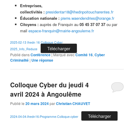
Entreprises,
collectivités :
presidentar18@ihednpoitoucharentes.fr
Éducation nationale :
pierre.waendendries@orange.fr
Citoyens :
auprès de Franquin au
05 45 37 07 37
ou par
mail
espace-franquin@mairie-angouleme.fr
2025-02-13 Ihedn 16 Colloque Cyber
Télécharger
2025_Info_Reduce
Publié dans
Conférence
|
Marqué avec
Comité 16
,
Cyber
Criminalité
|
Une
réponse
Colloque Cyber du jeudi 4
avril 2024 à Angoulême
Publié le
20 mars 2024
par
Christian CHAUVET
Télécharger
2024-04-04-Ihedn16-Programme-Colloque-cyber