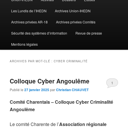
Les Lundis de l’IHEDN
Archives Union-IHEDN
Archives privées AR-18
Archives privées Comités
Sécurité des systèmes d’information
Revue de presse
Mentions légales
ARCHIVES PAR MOT-CLÉ :
CYBER CRIMINALITÉ
Colloque Cyber Angoulême
1
Publié le
27 janvier 2025
par
Christian CHAUVET
Comité Charentais
–
Colloque Cyber Criminalité
Angoulême
Le comité Charente de l’
Association régionale