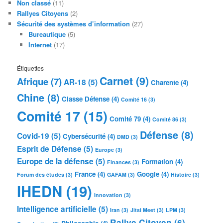
Non classé
(11)
Rallyes Citoyens
(2)
Sécurité des systèmes d’information
(27)
Bureautique
(5)
Internet
(17)
Étiquettes
Carnet
(9)
Afrique
(7)
AR-18
(5)
Charente
(4)
Chine
(8)
Classe Défense
(4)
Comité 16
(3)
Comité 17
(15)
Comité 79
(4)
Comité 86
(3)
Défense
(8)
Covid-19
(5)
Cybersécurité
(4)
DMD
(3)
Esprit de Défense
(5)
Europe
(3)
Europe de la défense
(5)
Formation
(4)
Finances
(3)
France
(4)
Google
(4)
Forum des études
(3)
GAFAM
(3)
Histoire
(3)
IHEDN
(19)
Innovation
(3)
Intelligence artificielle
(5)
Iran
(3)
Jitsi Meet
(3)
LPM
(3)
Rallye Citoyen
(6)