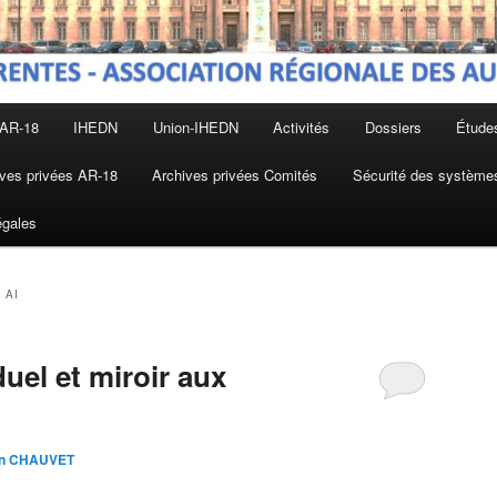
 AR-18
IHEDN
Union-IHEDN
Activités
Dossiers
Étude
ves privées AR-18
Archives privées Comités
Sécurité des systèmes
égales
 AI
duel et miroir aux
an CHAUVET