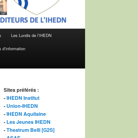
s
Les Lundis de l’IHEDN
 d’information
Sites préférés
:
-
IHEDN Institut
-
Union-IHEDN
-
IHEDN Aquitaine
-
Les Jeunes IHEDN
-
Theatrum Belli [G2S]
-
ASAF