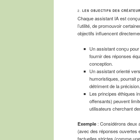
2.
LES OBJECTIFS DES CRÉATEUR
Chaque assistant IA est conçu 
l’utilité, de promouvoir certain
objectifs influencent directem
Un assistant conçu pour ê
fournir des réponses équi
conception.
Un assistant orienté ver
humoristiques, pourrait 
détriment de la précision
Les principes éthiques in
offensants) peuvent limite
utilisateurs cherchant de
Exemple
: Considérons deux as
(avec des réponses ouvertes et 
factuelles strictes (comme u