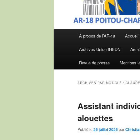
Menu
À propos de l’AR-18
Accueil
principal
Archives Union-IHEDN
Archi
Revue de presse
Mentions l
ARCHIVES PAR MOT-CLÉ :
CLAUDE
Assistant indivi
alouettes
Publié le
25 juillet 2025
par
Christi