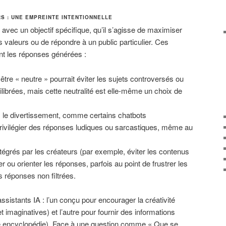
S : UNE EMPREINTE INTENTIONNELLE
avec un objectif spécifique, qu’il s’agisse de maximiser
es valeurs ou de répondre à un public particulier. Ces
ent les réponses générées :
tre « neutre » pourrait éviter les sujets controversés ou
librées, mais cette neutralité est elle-même un choix de
s le divertissement, comme certains chatbots
privilégier des réponses ludiques ou sarcastiques, même au
.
tégrés par les créateurs (par exemple, éviter les contenus
r ou orienter les réponses, parfois au point de frustrer les
s réponses non filtrées.
sistants IA : l’un conçu pour encourager la créativité
imaginatives) et l’autre pour fournir des informations
ne encyclopédie). Face à une question comme « Que se