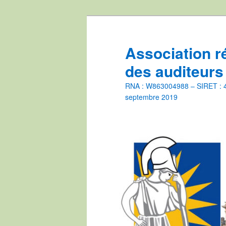
Aller
Aller
au
au
contenu
contenu
Association r
principal
secondaire
des auditeurs
RNA : W863004988 – SIRET : 44
septembre 2019