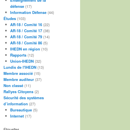
Enseignement de la
défense
(17)
Information Défense
(44)
Études
(103)
AR-18 / Comité 16
(22)
AR-18 / Comité 17
(38)
AR-18 / Comité 79
(14)
AR-18 / Comité 86
(5)
IHEDN en région
(10)
Rapports
(12)
Union-IHEDN
(32)
Lundis de l'IHEDN
(13)
Membre associé
(15)
Membre auditeur
(37)
Non classé
(11)
Rallyes Citoyens
(2)
Sécurité des systèmes
d’information
(27)
Bureautique
(5)
Internet
(17)
Étiquettes