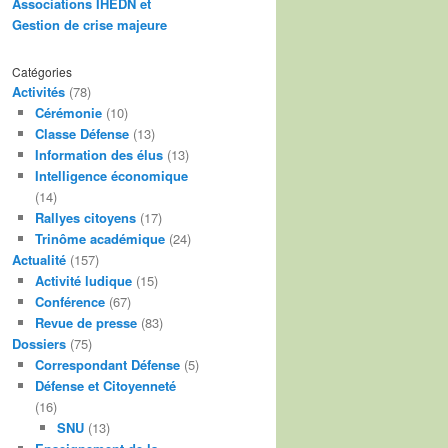
Associations IHEDN et
Gestion de crise majeure
Catégories
Activités
(78)
Cérémonie
(10)
Classe Défense
(13)
Information des élus
(13)
Intelligence économique
(14)
Rallyes citoyens
(17)
Trinôme académique
(24)
Actualité
(157)
Activité ludique
(15)
Conférence
(67)
Revue de presse
(83)
Dossiers
(75)
Correspondant Défense
(5)
Défense et Citoyenneté
(16)
SNU
(13)