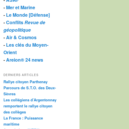
-
Mer et Marine
-
Le Monde [Défense]
-
Conflits
Revue de
géopolitique
-
Air & Cosmos
-
Les clés du Moyen-
Orient
-
Areion® 24 news
DERNIERS ARTICLES
Rallye citoyen Parthenay
Parcours de S.T.O. des Deux-
Sèvres
Les collégiens d’Argentonnay
remportent le rallye citoyen
des collèges
La France : Puissance
maritime