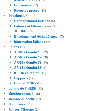
Conférence
(67)
Revue de presse
(83)
Dossiers
(75)
Correspondant Défense
(5)
Défense et Citoyenneté
(16)
SNU
(13)
Enseignement de la défense
(17)
Information Défense
(44)
Études
(103)
AR-18 / Comité 16
(22)
AR-18 / Comité 17
(38)
AR-18 / Comité 79
(14)
AR-18 / Comité 86
(5)
IHEDN en région
(10)
Rapports
(12)
Union-IHEDN
(32)
Lundis de l'IHEDN
(13)
Membre associé
(15)
Membre auditeur
(37)
Non classé
(11)
Rallyes Citoyens
(2)