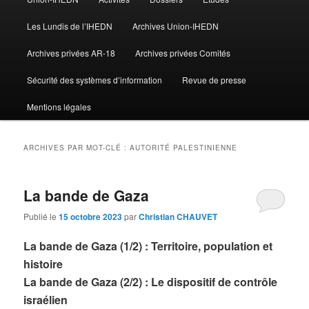
Les Lundis de l’IHEDN
Archives Union-IHEDN
Archives privées AR-18
Archives privées Comités
Sécurité des systèmes d’information
Revue de presse
Mentions légales
ARCHIVES PAR MOT-CLÉ :
AUTORITÉ PALESTINIENNE
La bande de Gaza
Publié le
15 octobre 2023
par
Christian CHAUVET
La bande de Gaza (1/2) : Territoire, population et
histoire
La bande de Gaza (2/2) : Le dispositif de contrôle
israélien