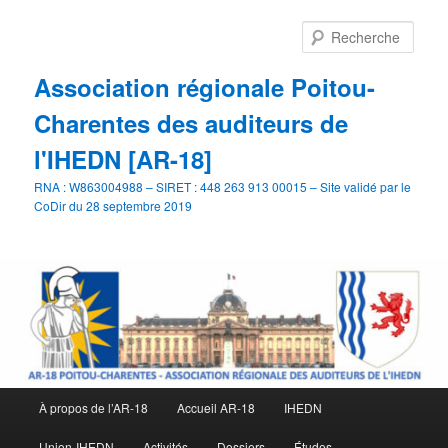
Aller
Aller
au
au
Rech
contenu
contenu
principal
secondaire
Association régionale Poitou-
Charentes des auditeurs de
l'IHEDN [AR-18]
RNA : W863004988 – SIRET : 448 263 913 00015 – Site validé par le
CoDir du 28 septembre 2019
Menu
À propos de l’AR-18
Accueil AR-18
IHEDN
principal
Union-IHEDN
Activités
Dossiers
Études