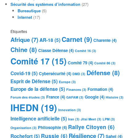
Sécurité des systèmes d’information
(27)
Bureautique
(5)
Internet
(17)
Étiquettes
Carnet
(9)
Afrique
(7)
AR-18
(5)
Charente
(4)
Chine
(8)
Classe Défense
(4)
Comité 16
(3)
Comité 17
(15)
Comité 79
(4)
Comité 86
(3)
Défense
(8)
Covid-19
(5)
Cybersécurité
(4)
DMD
(3)
Esprit de Défense
(5)
Europe
(3)
Europe de la défense
(5)
Formation
(4)
Finances
(3)
France
(4)
Google
(4)
Forum des études
(3)
GAFAM
(3)
Histoire
(3)
IHEDN
(19)
Innovation
(3)
Intelligence artificielle
(5)
Iran
(3)
Jitsi Meet
(3)
LPM
(3)
Rallye Citoyen
(6)
Philosophie
(4)
Organisation
(3)
Résilience
(7)
Russie
(6)
Rochefort
(5)
Sahel
(4)