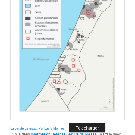
Télécharger
La-bande-de-Gaza_Par-Laura-Monfleur
Publié dans
Information Défense
,
Revue de presse
|
Marqué avec