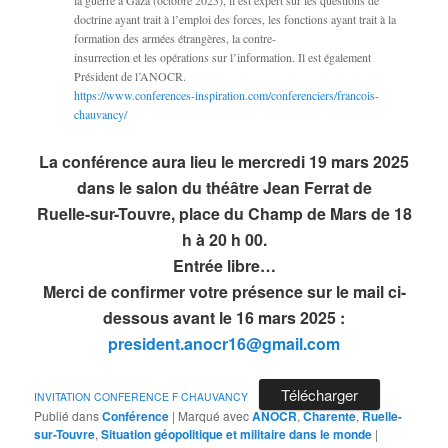
la guerre à Gaza (octobre 2023), il est expert sur les questions de
doctrine ayant trait à l’emploi des forces, les fonctions ayant trait à la
formation des armées étrangères, la contre-
insurrection et les opérations sur l’information. Il est également
Président de l’ANOCR.
https://www.conferences-inspiration.com/conferenciers/francois-
chauvancy/
La conférence aura lieu le mercredi 19 mars 2025
dans le salon du théâtre Jean Ferrat de
Ruelle-sur-Touvre, place du Champ de Mars de 18
h à 20 h 00.
Entrée libre…
Merci de confirmer votre présence sur le mail ci-
dessous avant le 16 mars 2025 :
president.anocr16@gmail.com
Télécharger
INVITATION CONFERENCE F CHAUVANCY
Publié dans
Conférence
|
Marqué avec
ANOCR
,
Charente
,
Ruelle-
sur-Touvre
,
Situation géopolitique et militaire dans le monde
|