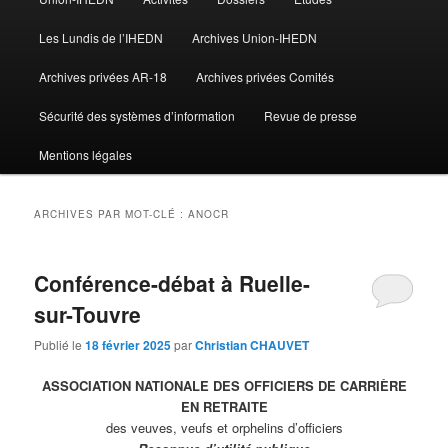
Les Lundis de l’IHEDN
Archives Union-IHEDN
Archives privées AR-18
Archives privées Comités
Sécurité des systèmes d’information
Revue de presse
Mentions légales
ARCHIVES PAR MOT-CLÉ :
ANOCR
Conférence-débat à Ruelle-
sur-Touvre
Publié le
18 février 2025
par
Christian CHAUVET
ASSOCIATION NATIONALE DES OFFICIERS DE CARRIÈRE
EN RETRAITE
des veuves, veufs et orphelins d’officiers