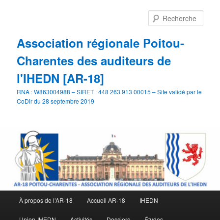
Aller
Aller
au
au
Rech
contenu
contenu
principal
secondaire
Association régionale Poitou-
Charentes des auditeurs de
l'IHEDN [AR-18]
RNA : W863004988 – SIRET : 448 263 913 00015 – Site validé par le
CoDir du 28 septembre 2019
Menu
À propos de l’AR-18
Accueil AR-18
IHEDN
principal
Union-IHEDN
Activités
Dossiers
Études