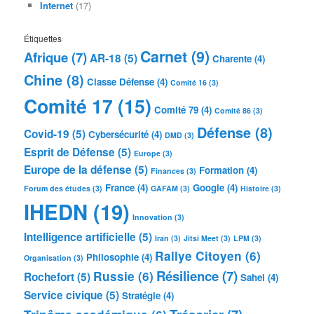
Internet
(17)
Étiquettes
Carnet
(9)
Afrique
(7)
AR-18
(5)
Charente
(4)
Chine
(8)
Classe Défense
(4)
Comité 16
(3)
Comité 17
(15)
Comité 79
(4)
Comité 86
(3)
Défense
(8)
Covid-19
(5)
Cybersécurité
(4)
DMD
(3)
Esprit de Défense
(5)
Europe
(3)
Europe de la défense
(5)
Formation
(4)
Finances
(3)
France
(4)
Google
(4)
Forum des études
(3)
GAFAM
(3)
Histoire
(3)
IHEDN
(19)
Innovation
(3)
Intelligence artificielle
(5)
Iran
(3)
Jitsi Meet
(3)
LPM
(3)
Rallye Citoyen
(6)
Philosophie
(4)
Organisation
(3)
Résilience
(7)
Russie
(6)
Rochefort
(5)
Sahel
(4)
Service civique
(5)
Stratégie
(4)