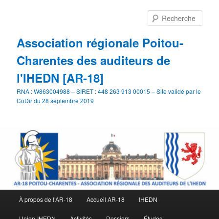
Aller
au
Rech
contenu
principal
Association régionale Poitou-
Charentes des auditeurs de
l'IHEDN [AR-18]
RNA : W863004988 – SIRET : 448 263 913 00015 – Site validé par le
CoDir du 28 septembre 2019
Menu
À propos de l’AR-18
Accueil AR-18
IHEDN
principal
Union-IHEDN
Activités
Dossiers
Études