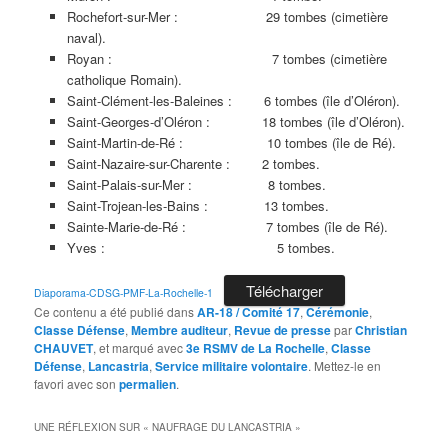
Rochefort-sur-Mer : 29 tombes (cimetière
naval).
Royan : 7 tombes (cimetière
catholique Romain).
Saint-Clément-les-Baleines : 6 tombes (île d’Oléron).
Saint-Georges-d’Oléron : 18 tombes (île d’Oléron).
Saint-Martin-de-Ré : 10 tombes (île de Ré).
Saint-Nazaire-sur-Charente : 2 tombes.
Saint-Palais-sur-Mer : 8 tombes.
Saint-Trojean-les-Bains : 13 tombes.
Sainte-Marie-de-Ré : 7 tombes (île de Ré).
Yves : 5 tombes.
Télécharger
Diaporama-CDSG-PMF-La-Rochelle-1
Ce contenu a été publié dans
AR-18 / Comité 17
,
Cérémonie
,
Classe Défense
,
Membre auditeur
,
Revue de presse
par
Christian
CHAUVET
, et marqué avec
3e RSMV de La Rochelle
,
Classe
Défense
,
Lancastria
,
Service militaire volontaire
. Mettez-le en
favori avec son
permalien
.
UNE RÉFLEXION SUR «
NAUFRAGE DU LANCASTRIA
»