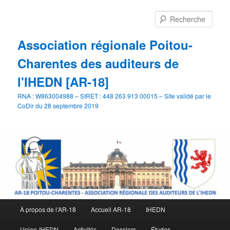
Aller
au
Rech
contenu
principal
Association régionale Poitou-
Charentes des auditeurs de
l'IHEDN [AR-18]
RNA : W863004988 – SIRET : 448 263 913 00015 – Site validé par le
CoDir du 28 septembre 2019
Menu
À propos de l’AR-18
Accueil AR-18
IHEDN
principal
Union-IHEDN
Activités
Dossiers
Études