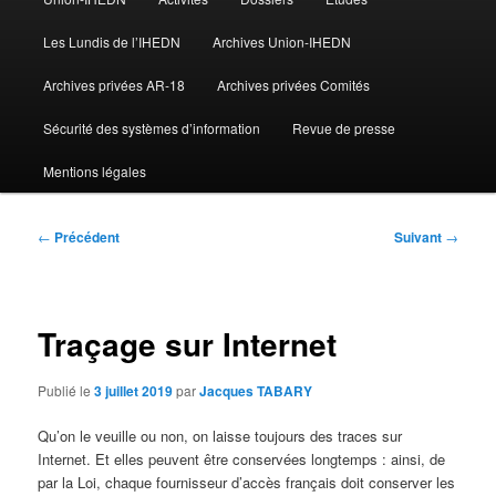
Les Lundis de l’IHEDN
Archives Union-IHEDN
Archives privées AR-18
Archives privées Comités
Sécurité des systèmes d’information
Revue de presse
Mentions légales
Navigation
←
Précédent
Suivant
→
des
articles
Traçage sur Internet
Publié le
3 juillet 2019
par
Jacques TABARY
Qu’on le veuille ou non, on laisse toujours des traces sur
Internet. Et elles peuvent être conservées longtemps : ainsi, de
par la Loi, chaque fournisseur d’accès français doit conserver les