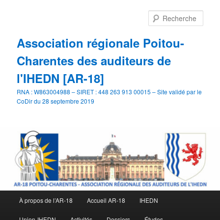
Aller
au
Rech
contenu
principal
Association régionale Poitou-
Charentes des auditeurs de
l'IHEDN [AR-18]
RNA : W863004988 – SIRET : 448 263 913 00015 – Site validé par le
CoDir du 28 septembre 2019
Menu
À propos de l’AR-18
Accueil AR-18
IHEDN
principal
Union-IHEDN
Activités
Dossiers
Études