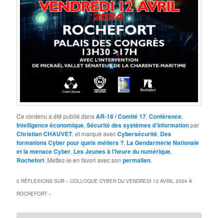
Ce contenu a été publié dans
AR-18 / Comité 17
,
Conférence
,
Intelligence économique
,
Sécurité des systèmes d’information
par
Christian CHAUVET
, et marqué avec
Cybersécurité
,
Des
formations Cyber pour quels métiers ?
,
La Gendarmerie Nationale
et la menace Cyber
,
Les Jeunes à l’heure du numérique
,
Rochefort
. Mettez-le en favori avec son
permalien
.
2 RÉFLEXIONS SUR «
COLLOQUE CYBER DU VENDREDI 12 AVRIL 2024 À
ROCHEFORT
»