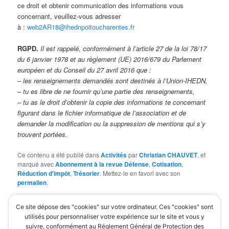
ce droit et obtenir communication des informations vous
concernant, veuillez-vous adresser
à :
web2AR18@ihednpoitoucharentes.fr
RGPD.
Il est rappelé, conformément à l’article 27 de la loi 78/17
du 6 janvier 1978 et au règlement (UE) 2016/679 du Parlement
européen et du Conseil du 27 avril 2016 que :
– les renseignements demandés sont destinés à l’Union-IHEDN,
– tu es libre de ne fournir qu’une partie des renseignements,
– tu as le droit d’obtenir la copie des informations te concernant
figurant dans le fichier informatique de l’association et de
demander la modification ou la suppression de mentions qui s’y
trouvent portées.
Ce contenu a été publié dans
Activités
par
Christian CHAUVET
, et
marqué avec
Abonnement à la revue Défense
,
Cotisation
,
Réduction d'impôt
,
Trésorier
. Mettez-le en favori avec son
permalien
.
Ce site dépose des "cookies" sur votre ordinateur. Ces "cookies" sont
Laisser un commentaire
utilisés pour personnaliser votre expérience sur le site et vous y
suivre, conformément au Réglement Général de Protection des