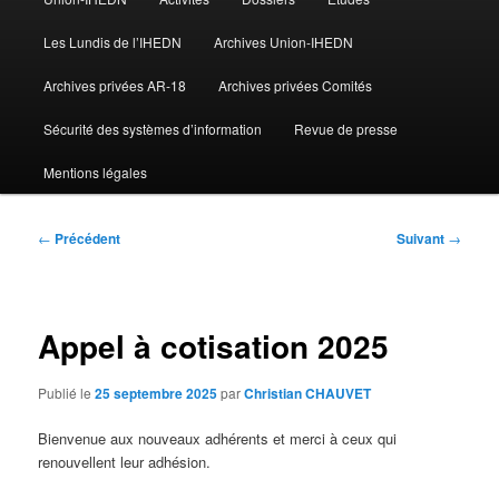
Les Lundis de l’IHEDN
Archives Union-IHEDN
Archives privées AR-18
Archives privées Comités
Sécurité des systèmes d’information
Revue de presse
Mentions légales
Navigation
←
Précédent
Suivant
→
des
articles
Appel à cotisation 2025
Publié le
25 septembre 2025
par
Christian CHAUVET
Bienvenue aux nouveaux adhérents et merci à ceux qui
renouvellent leur adhésion.