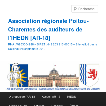
Aller
au
Rech
contenu
principal
Association régionale Poitou-
Charentes des auditeurs de
l'IHEDN [AR-18]
RNA : W863004988 – SIRET : 448 263 913 00015 – Site validé par le
CoDir du 28 septembre 2019
Menu
À propos de l’AR-18
Accueil AR-18
IHEDN
principal
Union-IHEDN
Activités
Dossiers
Études