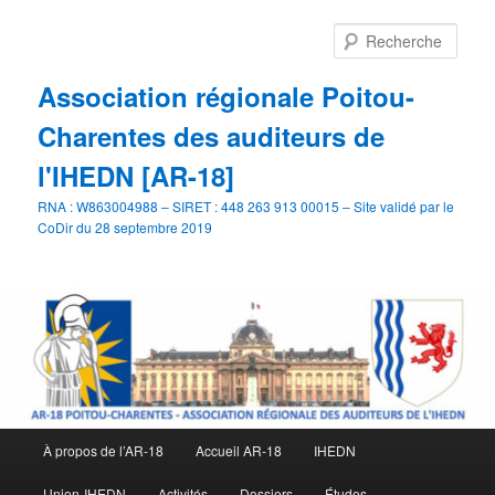
Aller
au
Rech
contenu
principal
Association régionale Poitou-
Charentes des auditeurs de
l'IHEDN [AR-18]
RNA : W863004988 – SIRET : 448 263 913 00015 – Site validé par le
CoDir du 28 septembre 2019
Menu
À propos de l’AR-18
Accueil AR-18
IHEDN
principal
Union-IHEDN
Activités
Dossiers
Études