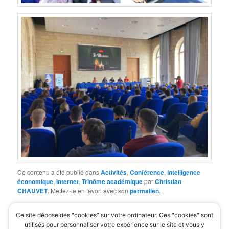
Ce contenu a été publié dans
Activités
,
Conférence
,
Intelligence
économique
,
Internet
,
Trinôme académique
par
Christian
CHAUVET
. Mettez-le en favori avec son
permalien
.
Ce site dépose des "cookies" sur votre ordinateur. Ces "cookies" sont
Laisser un commentaire
utilisés pour personnaliser votre expérience sur le site et vous y