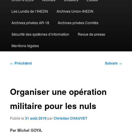
Les Lundis de l’IHEDN
Archives Union-IHEDN
Archives privées AR-18
Archives privées Comités
Sécurité des systèmes d’information
Revue de presse
Mentions légales
Navigation
←
Précédent
Suivant
→
des
articles
Organiser une opération
militaire pour les nuls
Publié le
31 août 2019
par
Christian CHAUVET
Par Michel GOYA.