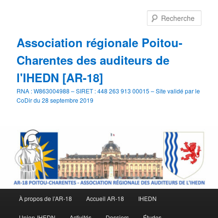
Aller
au
Rech
contenu
principal
Association régionale Poitou-
Charentes des auditeurs de
l'IHEDN [AR-18]
RNA : W863004988 – SIRET : 448 263 913 00015 – Site validé par le
CoDir du 28 septembre 2019
Menu
À propos de l’AR-18
Accueil AR-18
IHEDN
principal
Union-IHEDN
Activités
Dossiers
Études