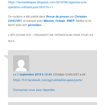
https://lavoiedelepee.blogspot.com/2019/08/organiser-une-
operation-militaire-pour.html?m=1
Ce contenu a été publié dans
Revue de presse
par
Christian
CHAUVET
, et marqué avec
Mission
,
Ordope
,
SMEP
. Mettez-le en
favori avec son
permalien
.
2 RÉFLEXIONS SUR «
ORGANISER UNE OPÉRATION MILITAIRE POUR LES
NULS
»
Le
1 septembre 2019 à 12:44
,
Christian CHAUVET
a dit :
https://fr-fr.facebook.com/pg/LaVoieDeLepee/posts/
Connectez-vous pour répondre