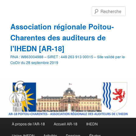
Aller
au
Rech
contenu
principal
Association régionale Poitou-
Charentes des auditeurs de
l'IHEDN [AR-18]
RNA : W863004988 – SIRET : 448 263 913 00015 – Site validé par le
CoDir du 28 septembre 2019
Menu
À propos de l’AR-18
Accueil AR-18
IHEDN
principal
Union-IHEDN
Activités
Dossiers
Études