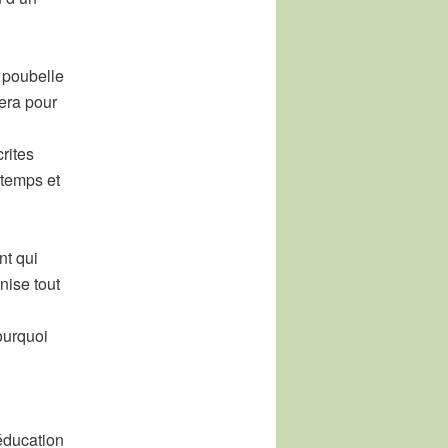
r poubelle
nera pour
rites
 temps et
nt qui
nise tout
ourquoi
éducation