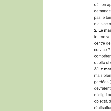
où l’on a
demandes h
pas le te
mais ce n
2/ Le ma
tourne ve
centre de 
service ? 
compétenc
oublie et
3/ Le ma
mais bien
gardées (
devraient
mistigri 
objectif,
réalisatio