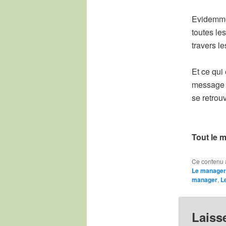
Evidemmen
toutes le
travers le
Et ce qui
message e
se retrou
Tout le 
Ce contenu 
Le manager 
manager
,
L
Laiss