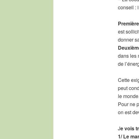
conseil : 
Première
est solli
donner sa
Deuxième
dans les 
de l’énerg
Cette exi
peut condu
le monde
Pour ne p
on est de
J
e vois t
1/ Le ma