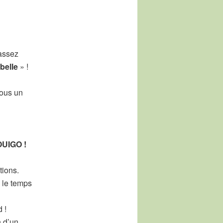
 assez
belle
» !
vous un
 OUIGO !
tions.
 le temps
 !
n d’un