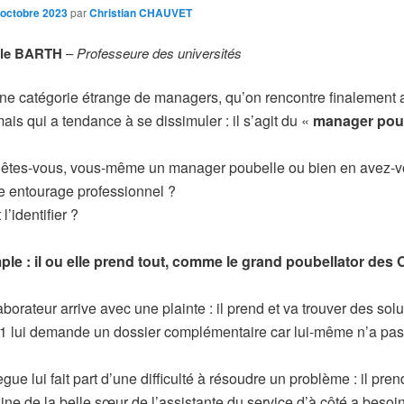
 octobre 2023
par
Christian CHAUVET
lle BARTH
–
Professeure des universités
 une catégorie étrange de managers, qu’on rencontre finalement
ais qui a tendance à se dissimuler : il s’agit du «
manager pou
e êtes-vous, vous-même un manager poubelle ou bien en avez-
e entourage professionnel ?
’identifier ?
ple : il ou elle prend tout, comme le grand poubellator des
borateur arrive avec une plainte : il prend et va trouver des solu
 lui demande un dossier complémentaire car lui-même n’a pas
!
gue lui fait part d’une difficulté à résoudre un problème : il prend
ine de la belle sœur de l’assistante du service d’à côté a besoi