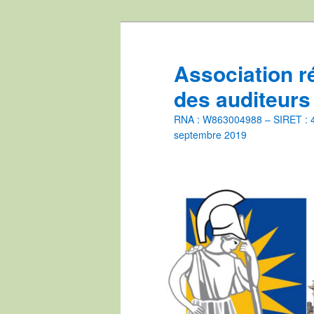
Aller
au
contenu
Association r
principal
des auditeurs
RNA : W863004988 – SIRET : 44
septembre 2019