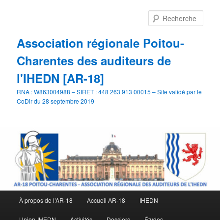
Aller
au
Rech
contenu
principal
Association régionale Poitou-
Charentes des auditeurs de
l'IHEDN [AR-18]
RNA : W863004988 – SIRET : 448 263 913 00015 – Site validé par le
CoDir du 28 septembre 2019
Menu
À propos de l’AR-18
Accueil AR-18
IHEDN
principal
Union-IHEDN
Activités
Dossiers
Études