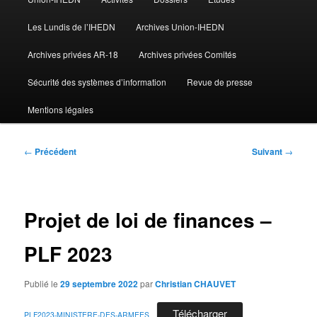
Les Lundis de l’IHEDN
Archives Union-IHEDN
Archives privées AR-18
Archives privées Comités
Sécurité des systèmes d’information
Revue de presse
Mentions légales
Navigation
←
Précédent
Suivant
→
des
articles
Projet de loi de finances –
PLF 2023
Publié le
29 septembre 2022
par
Christian CHAUVET
Télécharger
PLF2023-MINISTERE-DES-ARMEES