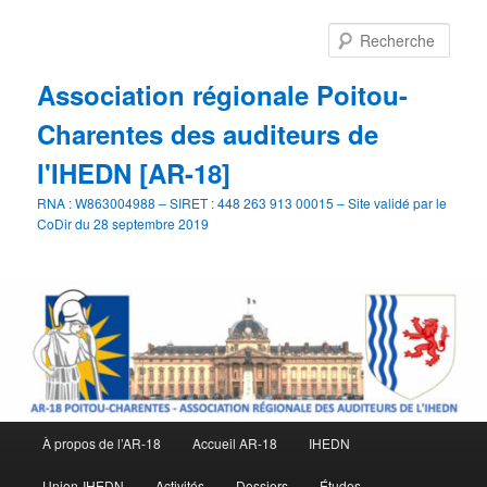
Aller
au
Rech
contenu
principal
Association régionale Poitou-
Charentes des auditeurs de
l'IHEDN [AR-18]
RNA : W863004988 – SIRET : 448 263 913 00015 – Site validé par le
CoDir du 28 septembre 2019
Menu
À propos de l’AR-18
Accueil AR-18
IHEDN
principal
Union-IHEDN
Activités
Dossiers
Études