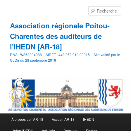
Aller
au
Rech
contenu
principal
Association régionale Poitou-
Charentes des auditeurs de
l'IHEDN [AR-18]
RNA : W863004988 – SIRET : 448 263 913 00015 – Site validé par le
CoDir du 28 septembre 2019
Menu
À propos de l’AR-18
Accueil AR-18
IHEDN
principal
Union-IHEDN
Activités
Dossiers
Études