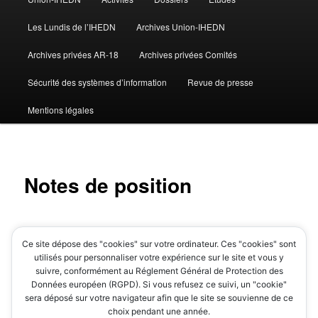
Les Lundis de l’IHEDN
Archives Union-IHEDN
Archives privées AR-18
Archives privées Comités
Sécurité des systèmes d’information
Revue de presse
Mentions légales
Notes de position
Des documents de l’Union-IHEDN
:
Ce site dépose des "cookies" sur votre ordinateur. Ces "cookies" sont
utilisés pour personnaliser votre expérience sur le site et vous y
2015-04 Service civique
suivre, conformément au Réglement Général de Protection des
2015-12 Garde nationale
Données européen (RGPD). Si vous refusez ce suivi, un "cookie"
2017-03 Stratégie globale pour le mer
sera déposé sur votre navigateur afin que le site se souvienne de ce
2017-08 Autonomie stratégique de la France
choix pendant une année.