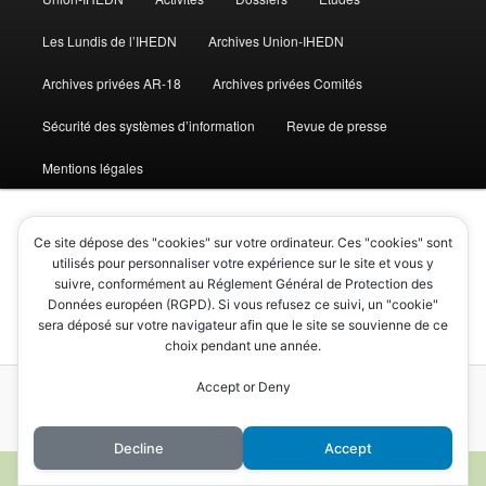
Les Lundis de l’IHEDN
Archives Union-IHEDN
Archives privées AR-18
Archives privées Comités
Sécurité des systèmes d’information
Revue de presse
Mentions légales
Ce site dépose des "cookies" sur votre ordinateur. Ces "cookies" sont
utilisés pour personnaliser votre expérience sur le site et vous y
AR-18 / Comité 16
suivre, conformément au Réglement Général de Protection des
Données européen (RGPD). Si vous refusez ce suivi, un "cookie"
sera déposé sur votre navigateur afin que le site se souvienne de ce
choix pendant une année.
Accept or Deny
Mentions légales
Fièrement propulsé par WordPress
Decline
Accept