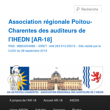
Aller
au
Rech
contenu
principal
Association régionale Poitou-
Charentes des auditeurs de
l'IHEDN [AR-18]
RNA : W863004988 – SIRET : 448 263 913 00015 – Site validé par le
CoDir du 28 septembre 2019
Menu
À propos de l’AR-18
Accueil AR-18
IHEDN
principal
Union-IHEDN
Activités
Dossiers
Études