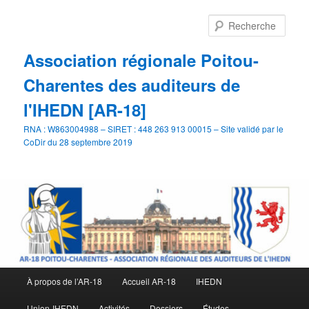
Aller
au
Rech
contenu
principal
Association régionale Poitou-
Charentes des auditeurs de
l'IHEDN [AR-18]
RNA : W863004988 – SIRET : 448 263 913 00015 – Site validé par le
CoDir du 28 septembre 2019
Menu
À propos de l’AR-18
Accueil AR-18
IHEDN
principal
Union-IHEDN
Activités
Dossiers
Études